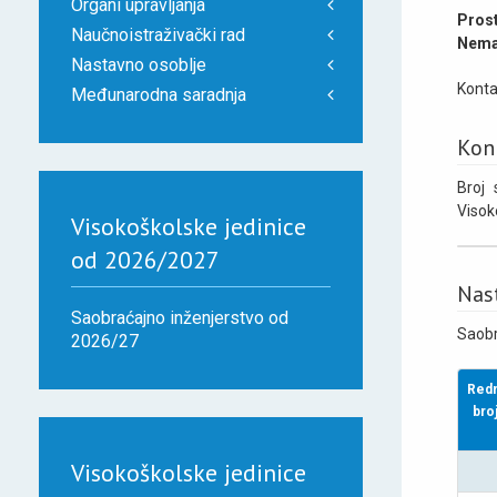
Organi upravljanja
Prost
Naučnoistraživački rad
Neman
Nastavno osoblje
Konta
Međunarodna saradnja
Kon
Broj 
Visok
Visokoškolske jedinice
od 2026/2027
Nas
Saobraćajno inženjerstvo od
Saobr
2026/27
Redn
bro
Visokoškolske jedinice