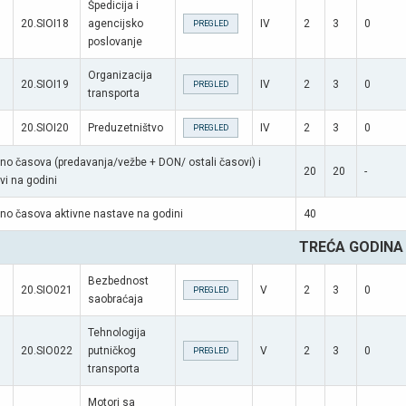
Špedicija i
20.SIOI18
agencijsko
IV
2
3
0
PREGLED
poslovanje
Organizacija
20.SIOI19
IV
2
3
0
PREGLED
transporta
20.SIOI20
Preduzetništvo
IV
2
3
0
PREGLED
no časova (predavanja/vežbe + DON/ ostali časovi) i
20
20
-
vi na godini
no časova aktivne nastave na godini
40
TREĆA GODINA
Bezbednost
20.SIO021
V
2
3
0
PREGLED
saobraćaja
Tehnologija
20.SIO022
putničkog
V
2
3
0
PREGLED
transporta
Motori sa