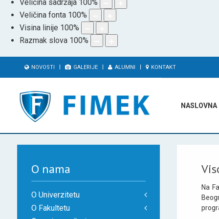
Veličina sadržaja
100
%
Veličina fonta
100
%
Visina linije
100
%
Razmak slova
100
%
NOVOSTI
GALERIJE
ALUMNI
KONTAKT
NASLOVNA
O nama
Vis
Na Fa
O Univerzitetu
Beogr
O Fakultetu
progr