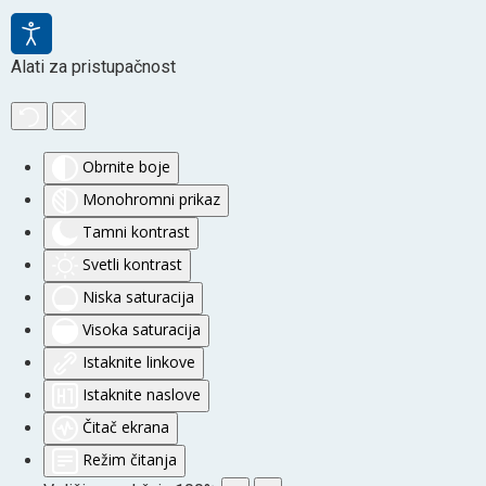
Alati za pristupačnost
Obrnite boje
Monohromni prikaz
Tamni kontrast
Svetli kontrast
Niska saturacija
Visoka saturacija
Istaknite linkove
Istaknite naslove
Čitač ekrana
Režim čitanja