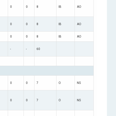
0
0
8
IB
AO
0
0
8
IB
AO
0
0
8
IB
AO
-
-
60
0
0
7
O
NS
0
0
7
O
NS