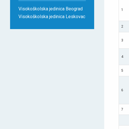
Visokoškolska jedinica Beograd
1
Visokoškolska jedinica Leskovac
2
3
4
5
6
7