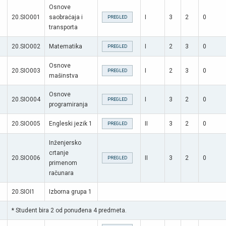
Osnove
20.SIO001
saobraćaja i
I
3
2
0
PREGLED
transporta
20.SIO002
Matematika
I
2
3
0
PREGLED
Osnove
20.SIO003
I
2
3
0
PREGLED
mašinstva
Osnove
20.SIO004
I
3
2
0
PREGLED
programiranja
20.SIO005
Engleski jezik 1
II
3
2
0
PREGLED
Inženjersko
crtanje
20.SIO006
II
3
2
0
PREGLED
primenom
računara
20.SIOI1
Izborna grupa 1
* Student bira 2 od ponuđena 4 predmeta.