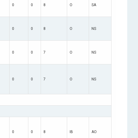
0
0
8
O
SA
0
0
8
O
NS
0
0
7
O
NS
0
0
7
O
NS
0
0
8
IB
AO