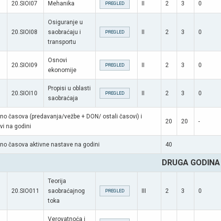
20.SIOI07
Mehanika
II
2
3
0
PREGLED
Osiguranje u
20.SIOI08
saobraćaju i
II
2
3
0
PREGLED
transportu
Osnovi
20.SIOI09
II
2
3
0
PREGLED
ekonomije
Propisi u oblasti
20.SIOI10
II
2
3
0
PREGLED
saobraćaja
no časova (predavanja/vežbe + DON/ ostali časovi) i
20
20
-
vi na godini
no časova aktivne nastave na godini
40
DRUGA GODINA
Teorija
20.SIO011
saobraćajnog
III
2
3
0
PREGLED
toka
Verovatnoća i