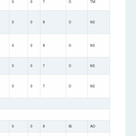
0
0
7
O
TM
0
0
8
O
NS
0
0
8
O
NS
0
0
7
O
NS
0
0
7
O
NS
0
0
8
IB
AO