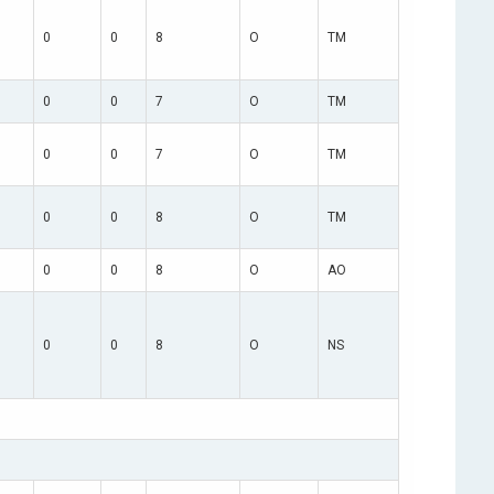
0
0
8
O
TM
0
0
7
O
TM
0
0
7
O
TM
0
0
8
O
TM
0
0
8
O
AO
0
0
8
O
NS