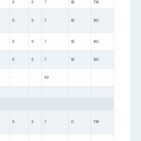
0
0
7
IB
TM
0
0
7
IB
AO
0
0
7
IB
AO
0
0
7
IB
AO
-
-
60
0
0
7
O
TM