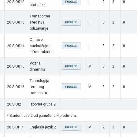
20.SIO012
III
2
3
0
PREGLED
statistika
Transportna
20.SIO013
sredstva i
III
3
2
0
PREGLED
održavanje
Osnove
20.SIO014
saobraćajne
III
3
2
0
PREGLED
infrastrukture
Vozna
20.SIO015
IV
3
2
0
PREGLED
dinamika
Tehnologija
20.SIO016
teretnog
IV
3
2
0
PREGLED
transporta
20.SIOI2
Izborna grupa 2
* Student bira 2 od ponuđena 4 predmeta.
20.SIOI17
Engleski jezik 2
IV
2
3
0
PREGLED