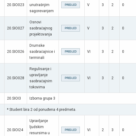
20.SIO023
unutrašnjim
V
3
2
0
PREGLED
sagorevanjem
Osnovi
20.SIO027
saobraćajnog
V
3
2
0
PREGLED
projektovanja
Drumske
20.SIO026
saobraćajnice i
VI
3
2
0
PREGLED
terminali
Regulisanje i
upravljanje
20.SIO028
VI
3
2
0
PREGLED
saobraćajnim
tokovima
20.SIOI3
Izborna grupa 3
* Student bira 2 od ponuđena 4 predmeta.
Upravljanje
ljudskim
20.SIOI24
VI
2
3
0
PREGLED
resursima u