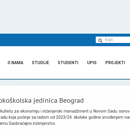
O NAMA
STUDIJE
STUDENTI
UPIS
PROJEKTI
okoškolska jedinica Beograd
kultetu za ekonomiju i inženjerski menadžment u Novom Sadu osnovan
adu koja počinje sa radom od 2023/24. školske godine izvođenjem n
amu Saobraćajno inženjerstvo.