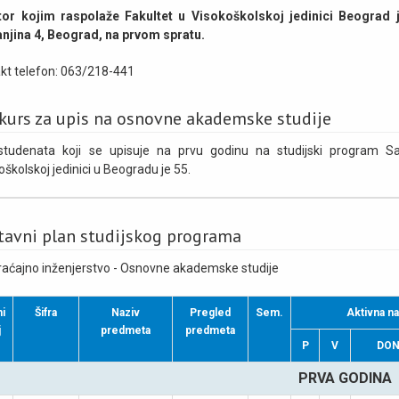
or kojim raspolaže Fakultet u Visokoškolskoj jedinici Beograd je
jina 4, Beograd, na prvom spratu.
kt telefon: 063/218-441
kurs za upis na osnovne akademske studije
studenata koji se upisuje na prvu godinu na studijski program 
oškolskoj jedinici u Beogradu je 55.
tavni plan studijskog programa
aćajno inženjerstvo - Osnovne akademske studije
i
Šifra
Naziv
Pregled
Sem.
Aktivna n
j
predmeta
predmeta
P
V
DO
PRVA GODINA