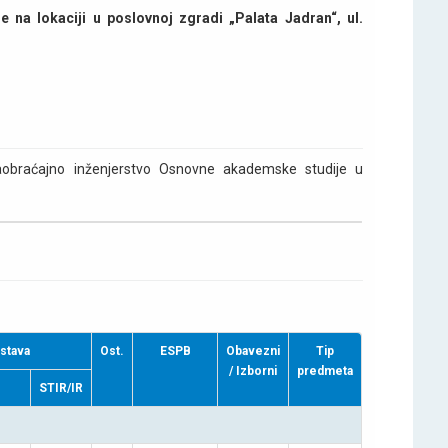
 na lokaciji u poslovnoj zgradi „Palata Jadran“, ul.
Saobraćajno inženjerstvo Osnovne akademske studije u
astava
Ost.
ESPB
Obavezni
Tip
/ Izborni
predmeta
N
STIR/IR