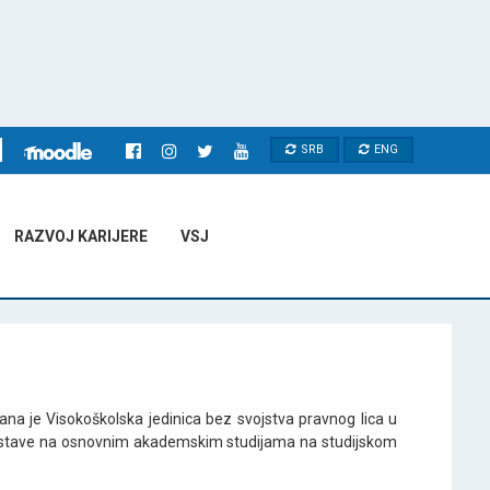
SRB
ENG
RAZVOJ KARIJERE
VSJ
a je Visokoškolska jedinica bez svojstva pravnog lica u
astave na osnovnim akademskim studijama na studijskom