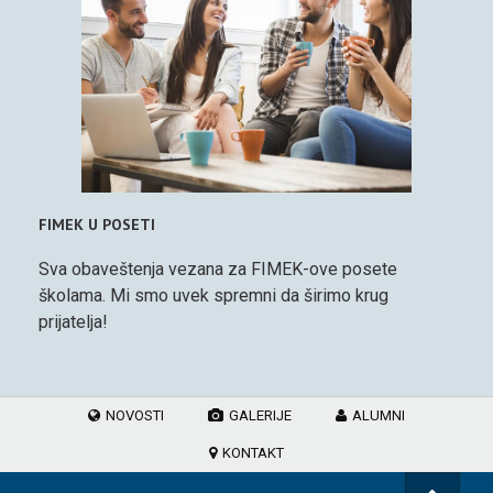
FIMEK U POSETI
Sva obaveštenja vezana za FIMEK-ove posete
školama. Mi smo uvek spremni da širimo krug
prijatelja!
NOVOSTI
GALERIJE
ALUMNI
KONTAKT