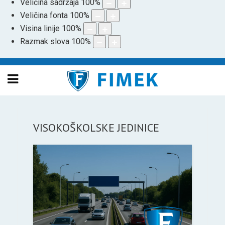
Veličina sadržaja
100
%
Veličina fonta
100
%
Visina linije
100
%
Razmak slova
100
%
VISOKOŠKOLSKE JEDINICE