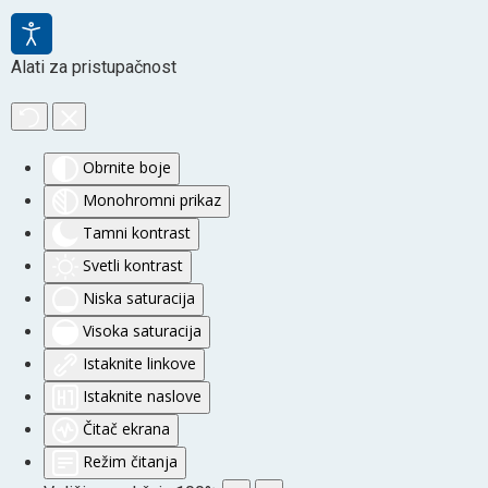
Alati za pristupačnost
Obrnite boje
Monohromni prikaz
Tamni kontrast
Svetli kontrast
Niska saturacija
Visoka saturacija
Istaknite linkove
Istaknite naslove
Čitač ekrana
Režim čitanja