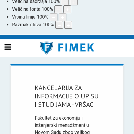
Veličina sadržaja
100
%
Veličina fonta
100
%
Visina linije
100
%
Razmak slova
100
%
KANCELARIJA ZA
INFORMACIJE O UPISU
I STUDIJAMA - VRŠAC
Fakultet za ekonomiju i
inženjerski menadžment u
Novom Sadu zbog velikog