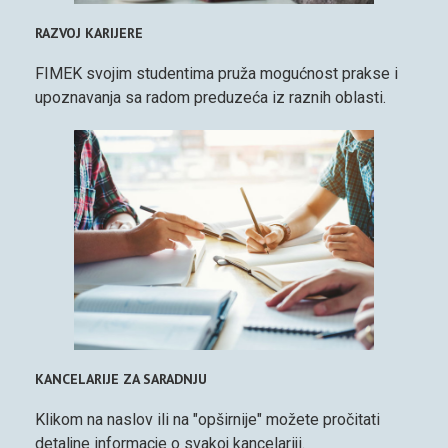
RAZVOJ KARIJERE
FIMEK svojim studentima pruža mogućnost prakse i
upoznavanja sa radom preduzeća iz raznih oblasti.
KANCELARIJE ZA SARADNJU
Klikom na naslov ili na "opširnije" možete pročitati
detaljne informacje o svakoj kancelariji.