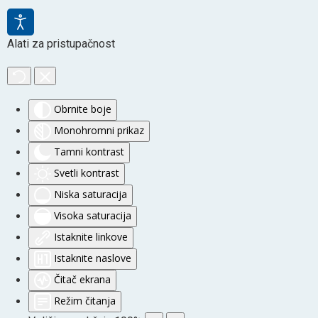
Alati za pristupačnost
Obrnite boje
Monohromni prikaz
Tamni kontrast
Svetli kontrast
Niska saturacija
Visoka saturacija
Istaknite linkove
Istaknite naslove
Čitač ekrana
Režim čitanja