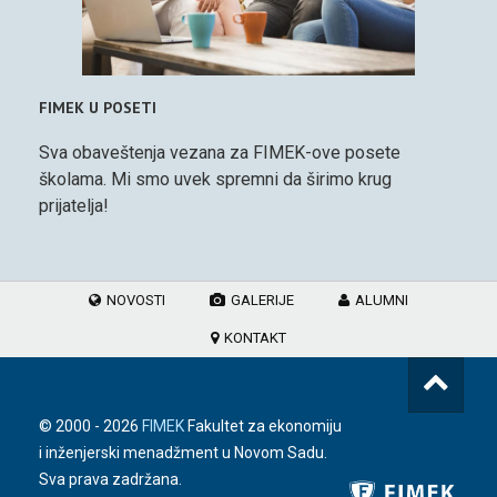
FIMEK U POSETI
Sva obaveštenja vezana za FIMEK-ove posete
školama. Mi smo uvek spremni da širimo krug
prijatelja!
NOVOSTI
GALERIJE
ALUMNI
KONTAKT
© 2000 -
2026
FIMEK
Fakultet za ekonomiju
i inženjerski menadžment u Novom Sadu.
Sva prava zadržana.