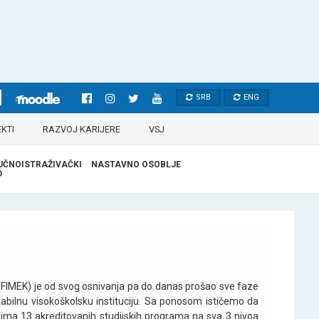
SRB
ENG
KTI
RAZVOJ KARIJERE
VSJ
UČNOISTRAŽIVAČKI
NASTAVNO OSOBLJE
D
(FIMEK) je od svog osnivanja pa do danas prošao sve faze
abilnu visokoškolsku instituciju. Sa ponosom ističemo da
ima 13 akreditovanih studijskih programa na sva 3 nivoa