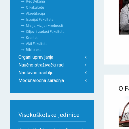
Reč Dekana
O Fakultetu
Akreditacija
Istorijat Fakulteta
Misija, vizija i vrednosti
Ciljevi i zadaci Fakulteta
Kvalitet
Akti Fakulteta
Biblioteka
Organi upravljanja
Naučnoistraživački rad
Nastavno osoblje
Međunarodna saradnja
O F
Visokoškolske jedinice