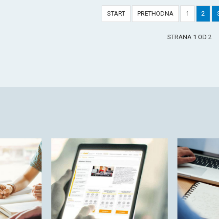
START
PRETHODNA
1
2
STRANA 1 OD 2