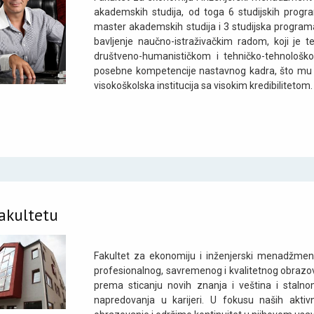
akademskih studija, od toga 6 studijskih prog
master akademskih studija i 3 studijska program
bavljenje naučno-istraživačkim radom, koji je te
društveno-humanističkom i tehničko-tehnološko
posebne kompetencije nastavnog kadra, što mu je
visokoškolska institucija sa visokim kredibilitetom.
akultetu
Fakultet za ekonomiju i inženjerski menadžment
profesionalnog, savremenog i kvalitetnog obrazov
prema sticanju novih znanja i veština i stalno
napredovanja u karijeri. U fokusu naših akti