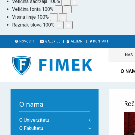
Veličina sadržaja
100
%
Veličina fonta
100
%
Visina linije
100
%
Razmak slova
100
%
NOVOSTI
GALERIJE
ALUMNI
KONTAKT
NAS
O NA
Reč
O nama
O Univerzitetu
O Fakultetu