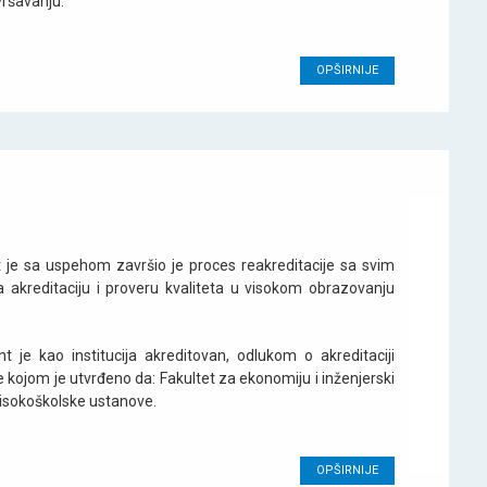
vršavanju.
OPŠIRNIJE
 je sa uspehom završio je proces reakreditacije sa svim
 akreditaciju i proveru kvaliteta u visokom obrazovanju
 je kao institucija akreditovan, odlukom o akreditaciji
kojom je utvrđeno da: Fakultet za ekonomiju i inženjerski
isokoškolske ustanove.
OPŠIRNIJE