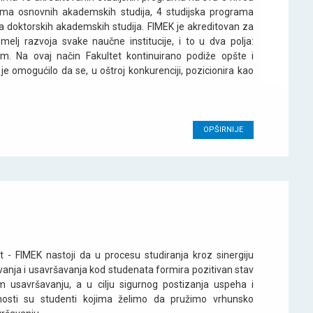
rama osnovnih akademskih studija, 4 studijska programa
a doktorskih akademskih studija. FIMEK je akreditovan za
melj razvoja svake naučne institucije, i to u dva polja:
m. Na ovaj način Fakultet kontinuirano podiže opšte i
 omogućilo da se, u oštroj konkurenciji, pozicionira kao
OPŠIRNIJE
 - FIMEK nastoji da u procesu studiranja kroz sinergiju
anja i usavršavanja kod studenata formira pozitivan stav
m usavršavanju, a u cilju sigurnog postizanja uspeha i
vnosti su studenti kojima želimo da pružimo vrhunsko