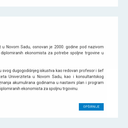
nt u Novom Sadu, osnovan je 2000. godine pod nazivom
i diplomiranih ekonomista za potrebe spoljne trgovine u
vu svog dugogodišnjeg iskustva kao redovan profesor i šef
teta Univerziteta u Novom Sadu, kao i konsultantskog
 znanja akumulirana godinama u nastavni plan i program
diplomiranih ekonomista za spoljnu trgovinu.
OPŠIRNIJE