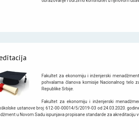
obrazovanje i održimo kontinuitet u njihovom usa
editacija
Fakultet za ekonomiju i inženjerski menadžment
pohvalama članova komisije Nacionalnog telo za
Republike Srbije.
Fakultet za ekonomiju i inženjerski menadžment
oškolske ustanove broj: 612-00-00014/5/2019-03 od 24.03.2020. godine 
žment u Novom Sadu ispunjava propisane standarde za akreditaciju v