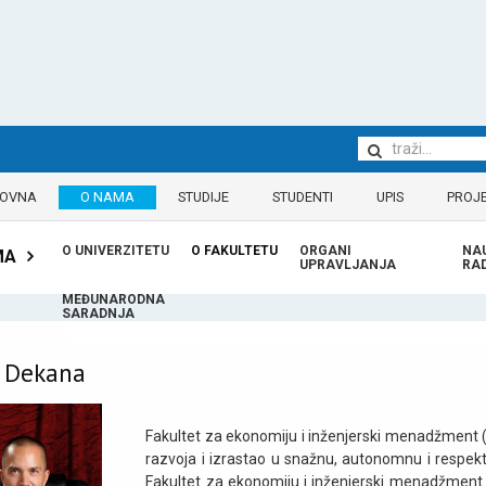
LOVNA
O NAMA
STUDIJE
STUDENTI
UPIS
PROJE
O UNIVERZITETU
O FAKULTETU
ORGANI
NA
MA
UPRAVLJANJA
RA
MEĐUNARODNA
SARADNJA
 Dekana
Fakultet za ekonomiju i inženjerski menadžment 
razvoja i izrastao u snažnu, autonomnu i respekt
Fakultet za ekonomiju i inženjerski menadžment 