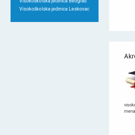
Visokoškolska jedinica Beograd
Visokoškolska jedinica Leskovac
Akr
visok
menad