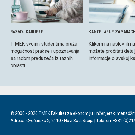
RAZVOJ KARIJERE
KANCELARIJE ZA SARAD
FIMEK svojim studentima pruža
Klikom na naslov ili na
mogućnost prakse i upoznavanja
možete pročitati detal
sa radom preduzeća iz raznih
informacje o svakoj kan
oblasti.
© 2000 -
2026
FIMEK
Fakultet za ekonomiju i inženjerski menadž
Adresa: Cvećarska 2, 21107 Novi Sad, Srbija | Telefon:
+381 (0)21