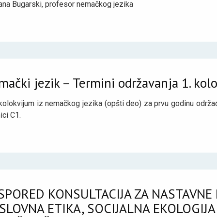
ana Bugarski, profesor nemačkog jezika
ački jezik – Termini održavanja 1. kol
 kolokvijum iz nemačkog jezika (opšti deo) za prvu godinu održa
ici C1.
SPORED KONSULTACIJA ZA NASTAVNE 
SLOVNA ETIKA, SOCIJALNA EKOLOGIJ