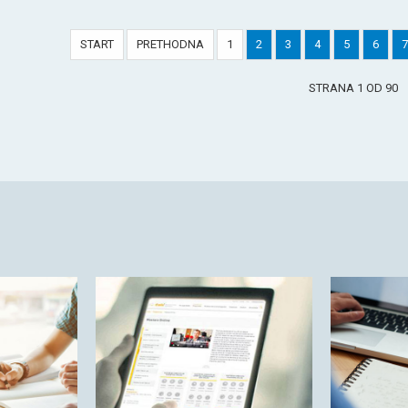
START
PRETHODNA
1
2
3
4
5
6
7
STRANA 1 OD 90