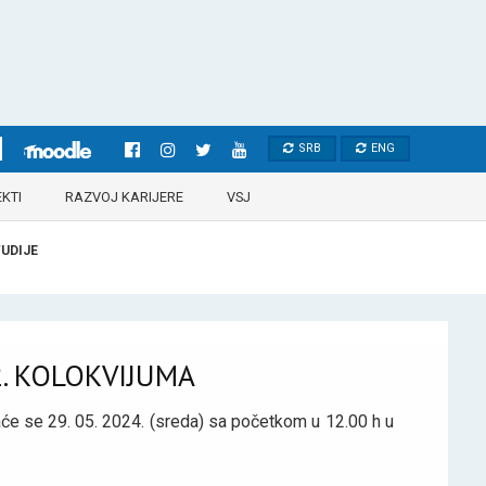
SRB
ENG
KTI
RAZVOJ KARIJERE
VSJ
UDIJE
2. KOLOKVIJUMA
aće se 29. 05. 2024. (sreda) sa početkom u 12.00 h u