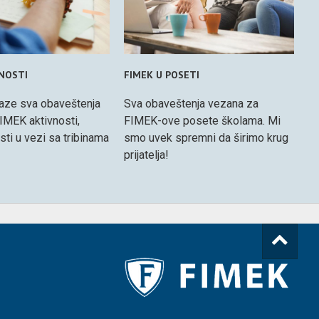
VNOSTI
FIMEK U POSETI
aze sva obaveštenja
Sva obaveštenja vezana za
IMEK aktivnosti,
FIMEK-ove posete školama. Mi
osti u vezi sa tribinama
smo uvek spremni da širimo krug
prijatelja!