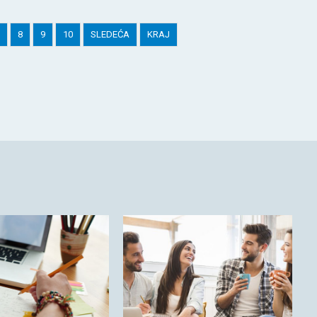
8
9
10
SLEDEĆA
KRAJ