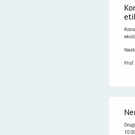
Kon
eti
Konsu
ekolo
Nasta
Prof.
Nem
Drug
10.0