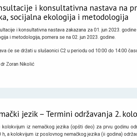
sultacije i konsultativna nastava na p
ka, socijalna ekologija i metodologija
ltacije i konsultativna nastava zakazana za 01. jun 2023. godine
gija i metodologija, pomera se na 02. jun 2023. godine.
va će se držati u slušaonici C2 u periodu od 10:00 do 14:00 čas
 dr Zoran Nikolić
ački jezik – Termini održavanja 2. kol
i kolokvijum iz nemačkog jezika (opšti deo) za prvu godinu od
0 h, a kolokvijum iz poslovnog nemačkog jezika (ii godina) održ