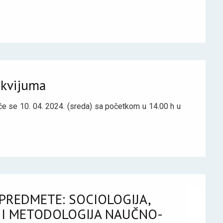
okvijuma
će se 10. 04. 2024. (sreda) sa početkom u 14.00 h u
PREDMETE: SOCIOLOGIJA,
A I METODOLOGIJA NAUČNO-