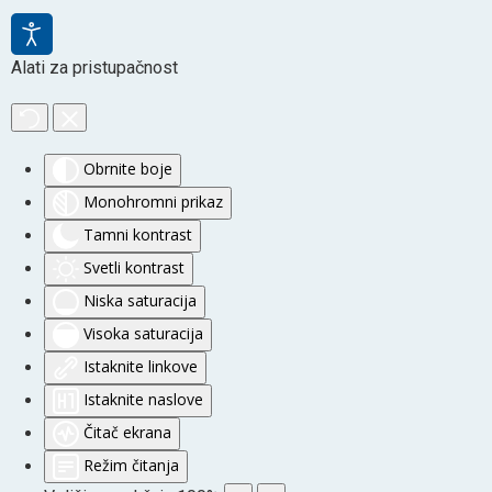
Alati za pristupačnost
Obrnite boje
Monohromni prikaz
Tamni kontrast
Svetli kontrast
Niska saturacija
Visoka saturacija
Istaknite linkove
Istaknite naslove
Čitač ekrana
Režim čitanja