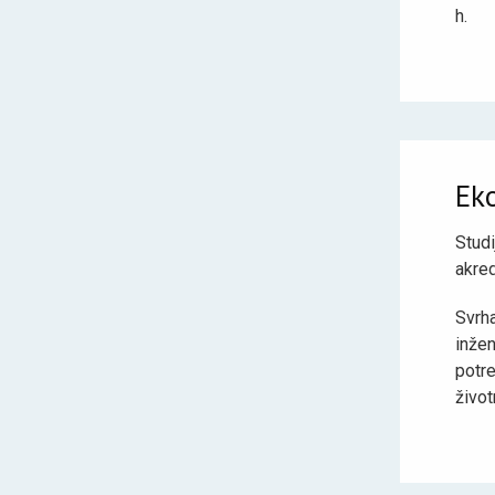
h.
Ek
Stud
akred
Svrh
inžen
potr
živo