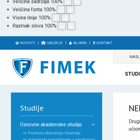
Veličina sadržaja
100
%
Veličina fonta
100
%
Visina linije
100
%
Razmak slova
100
%
NOVOSTI
GALERIJE
ALUMNI
KONTAKT
NAS
STUDI
NE
Studije
Drugi
Osnovne akademske studije
učion
Poslovna ekonomija i finansije
Inženjerski menadžment u agrobiznisu