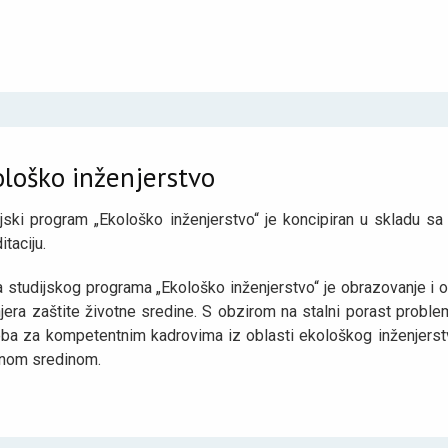
ološko inženjerstvo
ijski program „Ekološko inženjerstvo“ je koncipiran u skladu 
itaciju.
a studijskog programa „Ekološko inženjerstvo“ je obrazovanje i 
jera zaštite životne sredine. S obzirom na stalni porast proble
eba za kompetentnim kadrovima iz oblasti ekološkog inženjerstva
tnom sredinom.