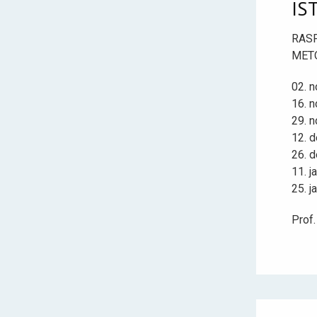
IS
RAS
MET
02. 
16. 
29. 
12. 
26. 
11. j
25. j
Prof.