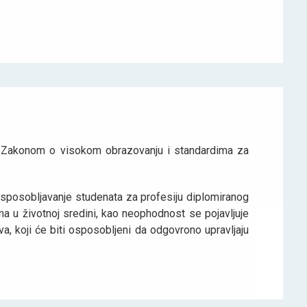
sa Zakonom o visokom obrazovanju i standardima za
osposobljavanje studenata za profesiju diplomiranog
ma u životnoj sredini, kao neophodnost se pojavljuje
, koji će biti osposobljeni da odgovrono upravljaju