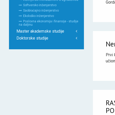
Gord
Softversko inženjerstvo
Saobraćajno inženjerstvo
Ekološko inženjerstvo
Poslovna ekonomija i finansije - studije
na daljinu
Master akademske studije
Doktorske studije
Nem
Prvi
učion
RA
PO