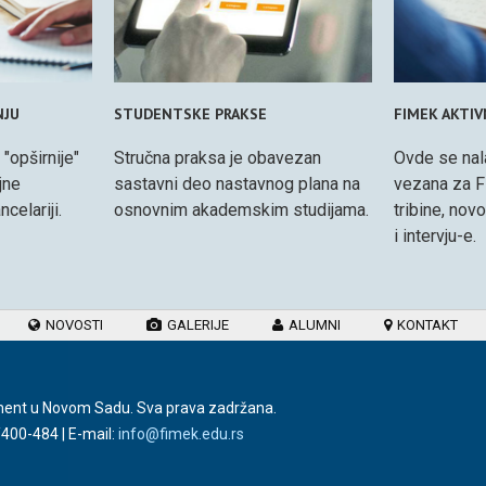
NJU
STUDENTSKE PRAKSE
FIMEK AKTI
 "opširnije"
Stručna praksa je obavezan
Ovde se nal
jne
sastavni deo nastavnog plana na
vezana za F
celariji.
osnovnim akademskim studijama.
tribine, nov
i intervju-e.
NOVOSTI
GALERIJE
ALUMNI
KONTAKT
ment u Novom Sadu. Sva prava zadržana.
/400-484
| E-mail:
info@fimek.edu.rs