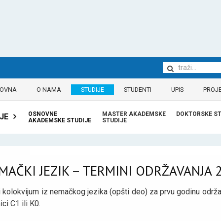
LOVNA
O NAMA
STUDIJE
STUDENTI
UPIS
PROJE
OSNOVNE
MASTER AKADEMSKE
DOKTORSKE ST
JE
AKADEMSKE STUDIJE
STUDIJE
MAČKI JEZIK – TERMINI ODRŽAVANJA 
 kolokvijum iz nemačkog jezika (opšti deo) za prvu godinu održ
ici C1 ili K0.