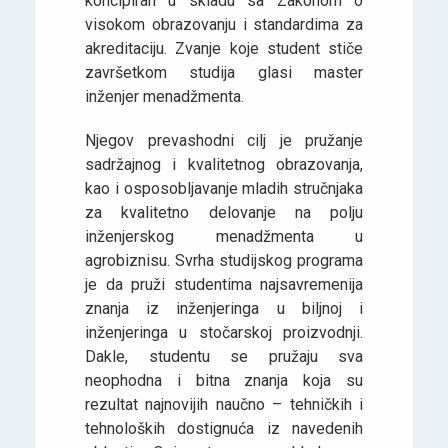
koncipiran u skladu sa Zakonom o
visokom obrazovanju i standardima za
akreditaciju. Zvanje koje student stiče
završetkom studija glasi master
inženjer menadžmenta.
Njegov prevashodni cilj je pružanje
sadržajnog i kvalitetnog obrazovanja,
kao i osposobljavanje mladih stručnjaka
za kvalitetno delovanje na polju
inženjerskog menadžmenta u
agrobiznisu. Svrha studijskog programa
je da pruži studentima najsavremenija
znanja iz inženjeringa u biljnoj i
inženjeringa u stočarskoj proizvodnji.
Dakle, studentu se pružaju sva
neophodna i bitna znanja koja su
rezultat najnovijih naučno – tehničkih i
tehnoloških dostignuća iz navedenih