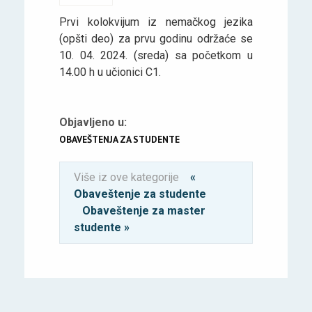
Prvi kolokvijum iz nemačkog jezika
(opšti deo) za prvu godinu održaće se
10. 04. 2024. (sreda) sa početkom u
14.00 h u učionici C1.
Objavljeno u:
OBAVEŠTENJA ZA STUDENTE
Više iz ove kategorije
«
Obaveštenje za studente
Obaveštenje za master
studente »