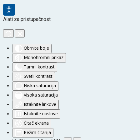
Alati za pristupačnost
Obrnite boje
Monohromni prikaz
Tamni kontrast
Svetli kontrast
Niska saturacija
Visoka saturacija
Istaknite linkove
Istaknite naslove
Čitač ekrana
Režim čitanja