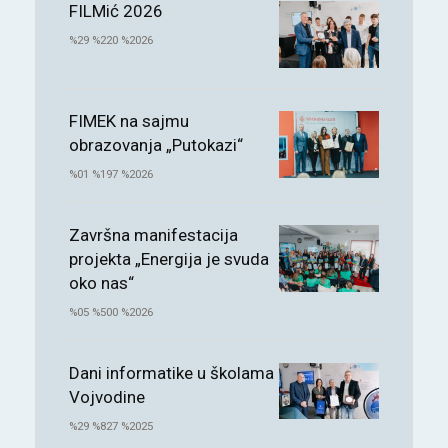
FILMić 2026
%29 %220 %2026
FIMEK na sajmu
obrazovanja „Putokazi“
%01 %197 %2026
Završna manifestacija
projekta „Energija je svuda
oko nas“
%05 %500 %2026
Dani informatike u školama
Vojvodine
%29 %827 %2025