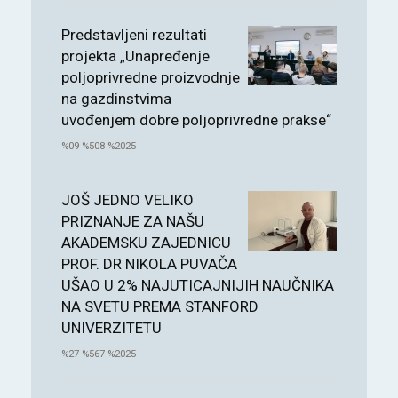
Predstavljeni rezultati
projekta „Unapređenje
poljoprivredne proizvodnje
na gazdinstvima
uvođenjem dobre poljoprivredne prakse“
%09 %508 %2025
JOŠ JEDNO VELIKO
PRIZNANJE ZA NAŠU
AKADEMSKU ZAJEDNICU
PROF. DR NIKOLA PUVAČA
UŠAO U 2% NAJUTICAJNIJIH NAUČNIKA
NA SVETU PREMA STANFORD
UNIVERZITETU
%27 %567 %2025