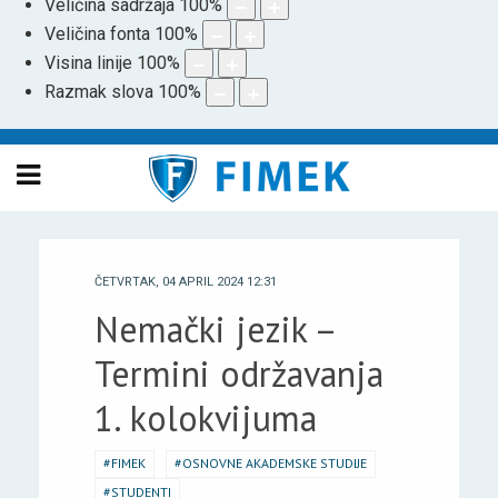
Veličina sadržaja
100
%
Veličina fonta
100
%
Visina linije
100
%
Razmak slova
100
%
ČETVRTAK, 04 APRIL 2024 12:31
Nemački jezik –
Termini održavanja
1. kolokvijuma
FIMEK
OSNOVNE AKADEMSKE STUDIJE
STUDENTI