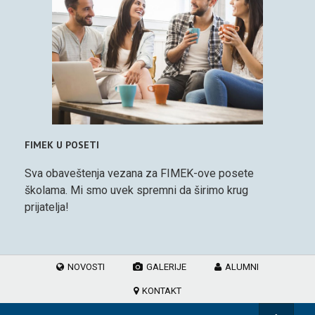
FIMEK U POSETI
Sva obaveštenja vezana za FIMEK-ove posete
školama. Mi smo uvek spremni da širimo krug
prijatelja!
NOVOSTI
GALERIJE
ALUMNI
KONTAKT