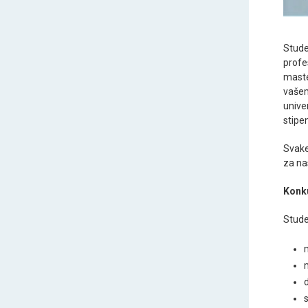
Stude
profe
maste
vašem
unive
stipe
Svake
za na
Konku
Stude