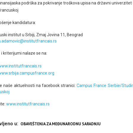
finansijaska podrška za pokrivanje troškova upisa na državni univerzitet
Francuskoj
šenje kandidatura:
uski institut u Srbiji, Zmaj Jovina 11, Beograd
.adamovic@institutfrancais.rs
 i kriterijumi nalaze se na:
www.institutfrancais.rs
www.srbija.campusfrance.org
te naše aktuelnosti na facebook stranici:
Campus France Serbie/Studir
uskoj
te:
www.institutfrancais.rs
vljeno u:
OBAVEŠTENJA ZA MEĐUNARODNU SARADNJU