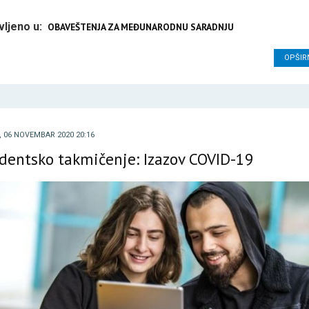
vljeno u:
OBAVEŠTENJA ZA MEĐUNARODNU SARADNJU
OPŠIR
, 06 NOVEMBAR 2020 20:16
dentsko takmičenje: Izazov COVID-19