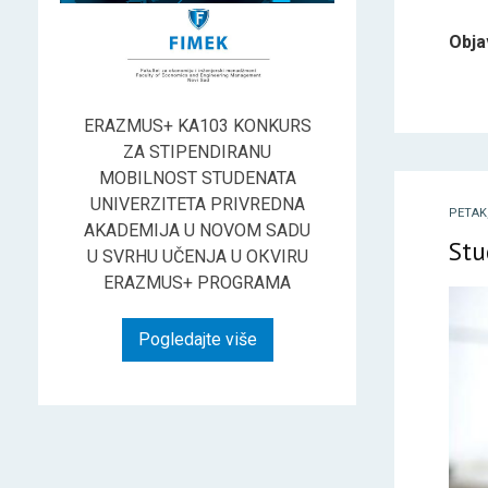
Obja
ERAZMUS+ KA103 KONKURS
ZA STIPENDIRANU
MOBILNOST STUDENATA
UNIVERZITETA PRIVREDNA
PETAK
AKADEMIJA U NOVOM SADU
Stu
U SVRHU UČENJA U OКVIRU
ERAZMUS+ PROGRAMA
Pogledajte više