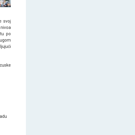
e svoj
 nivoa
etu po
drugom
jujući
ncuske
radu