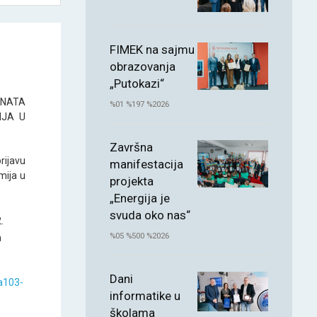
FIMEK na sajmu
obrazovanja
„Putokazi“
NATA
%01 %197 %2026
NJA U
Završna
rijavu
manifestacija
mija u
projekta
„Energija je
svuda oko nas“
.
%05 %500 %2026
a
Dani
a103-
informatike u
školama