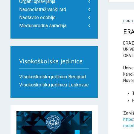
Organi upravljanja
Naučnoistraživački rad
Nastavno osoblje
PONEDE
Međunarodna saradnja
ER
ERA
UNIV
OКVI
Visokoškolske jedinice
Unive
kandi
Visokoškolska jedinica Beograd
Novo
Visokoškolska jedinica Leskovac
Za vi
https
mobil