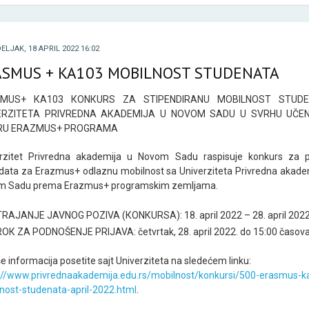
LJAK, 18 APRIL 2022 16:02
ASMUS + KA103 MOBILNOST STUDENATA
ZMUS+ КA103 КONКURS ZA STIPENDIRANU MOBILNOST STUDE
ERZITETA PRIVREDNA AКADEMIJA U NOVOM SADU U SVRHU UČE
RU ERAZMUS+ PROGRAMA
rzitet Privredna akademija u Novom Sadu raspisuje konkurs za p
data za Erazmus+ odlaznu mobilnost sa Univerziteta Privredna akade
m Sadu prema Erazmus+ programskim zemljama.
TRAJANJE JAVNOG POZIVA (КONКURSA): 18. april 2022 – 28. april 2022
ROК ZA PODNOŠENJE PRIJAVA: četvrtak, 28. april 2022. do 15:00 časov
še informacija posetite sajt Univerziteta na sledećem linku:
://www.privrednaakademija.edu.rs/mobilnost/konkursi/500-erasmus-k
nost-studenata-april-2022.html
.