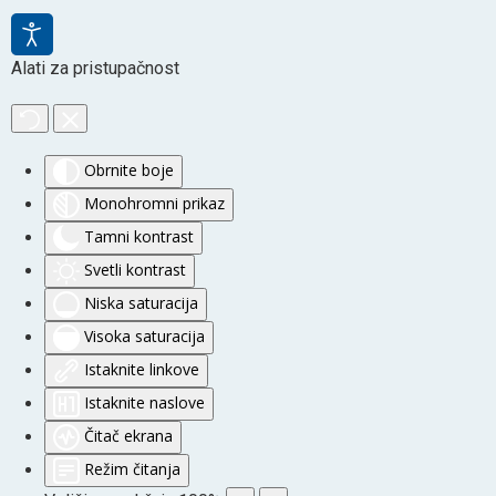
Alati za pristupačnost
Obrnite boje
Monohromni prikaz
Tamni kontrast
Svetli kontrast
Niska saturacija
Visoka saturacija
Istaknite linkove
Istaknite naslove
Čitač ekrana
Režim čitanja