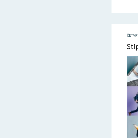
ČETVR
Sti