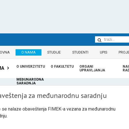
LOVNA
O NAMA
STUDIJE
STUDENTI
UPIS
PROJE
O UNIVERZITETU
O FAKULTETU
ORGANI
NA
MA
UPRAVLJANJA
RA
MEĐUNARODNA
SARADNJA
aveštenja za međunarodnu saradnju
 se nalaze obaveštenja FIMEK-a vezana za međunarodnu
nju.