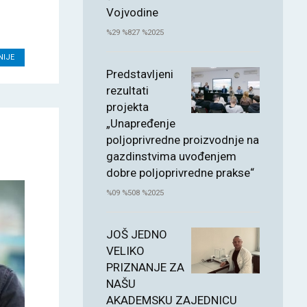
Vojvodine
%29 %827 %2025
NIJE
Predstavljeni
rezultati
projekta
„Unapređenje
poljoprivredne proizvodnje na
gazdinstvima uvođenjem
dobre poljoprivredne prakse“
%09 %508 %2025
JOŠ JEDNO
VELIKO
PRIZNANJE ZA
NAŠU
AKADEMSKU ZAJEDNICU