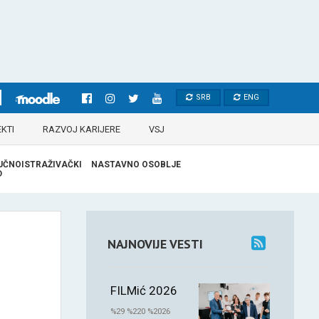
SRB
ENG
KTI
RAZVOJ KARIJERE
VSJ
UČNOISTRAŽIVAČKI
NASTAVNO OSOBLJE
D
NAJNOVIJE VESTI
FILMić 2026
%29 %220 %2026