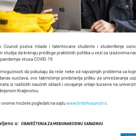
sh Council poziva mlade i talentovane studente i studentkinje osno
r studija da kreiraju predloge praktičnih politika u vezi sa izazovima na
 pandemije virusa COVID-19.
mogućnosti da pokušaju da reše neke od najvažnijih problema sa koj
danas suočava, ovo takmičenje predstavlja priliku za umrežavanja us
nata iz različitih naučnih oblasti i osvajanje onlajn kurseva na univerzi
dinjenom Kraljevstvu.
o ovome možete pogledati na sajtu
www.britishcouncil.rs
.
vljeno u:
OBAVEŠTENJA ZA MEĐUNARODNU SARADNJU