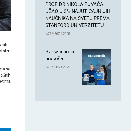
PROF. DR NIKOLA PUVAČA
UŠAO U 2% NAJUTICAJNIJIH
NAUČNIKA NA SVETU PREMA
STANFORD UNIVERZITETU
%27 %567 %2025
vnih i
Svečani prijem
stalim
brucoša
%25 %805 %2025
ima se
pešnih
tetima