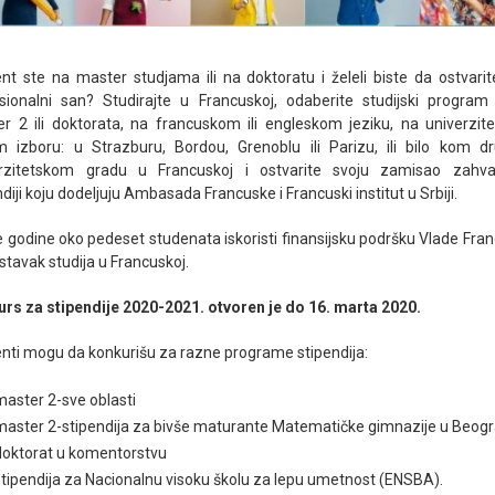
nt ste na master studjama ili na doktoratu i želeli biste da ostvarit
sionalni san? Studirajte u Francuskoj, odaberite studijski program
r 2 ili doktorata, na francuskom ili engleskom jeziku, na univerzit
 izboru: u Strazburu, Bordou, Grenoblu ili Parizu, ili bilo kom 
rzitetskom gradu u Francuskoj i ostvarite svoju zamisao zahval
ndiji koju dodeljuju Ambasada Francuske i Francuski institut u Srbiji.
 godine oko pedeset studenata iskoristi finansijsku podršku Vlade Fra
stavak studija u Francuskoj.
rs za stipendije 2020-2021. otvoren je do 16. marta 2020.
nti mogu da konkurišu za razne programe stipendija:
master 2-sve oblasti
master 2-stipendija za bivše maturante Matematičke gimnazije u Beog
doktorat u komentorstvu
stipendija za Nacionalnu visoku školu za lepu umetnost (ENSBA).