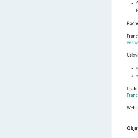
Podno
Franc
vesna
Uslovi
Prati
Franc
Websi
Obja