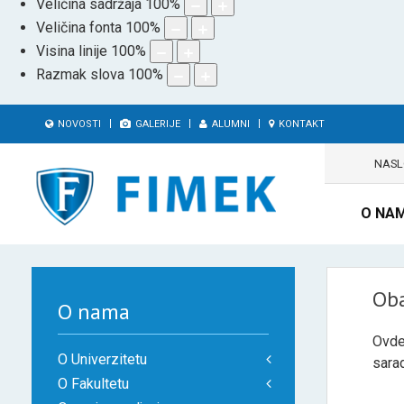
Veličina sadržaja
100
%
Veličina fonta
100
%
Visina linije
100
%
Razmak slova
100
%
NOVOSTI
GALERIJE
ALUMNI
KONTAKT
NAS
O NA
Ob
O nama
Ovde
O Univerzitetu
sarad
O Fakultetu