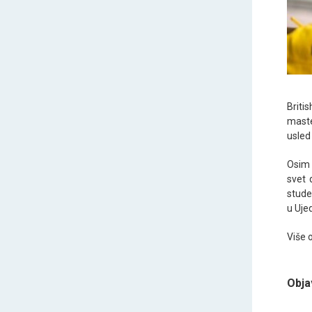
Briti
maste
usled
Osim 
svet 
stude
u Uje
Više 
Obja