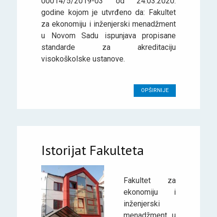
00014/5/2019-03 od 24.03.2020.
godine kojom je utvrđeno da: Fakultet
za ekonomiju i inženjerski menadžment
u Novom Sadu ispunjava propisane
standarde za akreditaciju
visokoškolske ustanove.
OPŠIRNIJE
Istorijat Fakulteta
Fakultet za
ekonomiju i
inženjerski
menadžment u