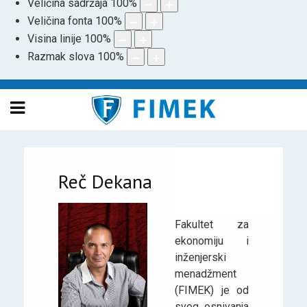
Veličina sadržaja
100
%
Veličina fonta
100
%
Visina linije
100
%
Razmak slova
100
%
Reč Dekana
Fakultet za
ekonomiju i
inženjerski
menadžment
(FIMEK) je od
svog osnivanja