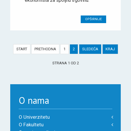
ekonomista za spoljnu trgovinu.
OPŠIRNIJE
START
PRETHODNA
1
2
SLEDEĆA
KRAJ
STRANA 1 OD 2
O nama
O Univerzitetu
O Fakultetu