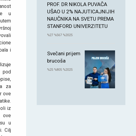
PROF. DR NIKOLA PUVAČA
anost
UŠAO U 2% NAJUTICAJNIJIH
ike u
NAUČNIKA NA SVETU PREMA
putem
STANFORD UNIVERZITETU
ršnoj
vovali
%27 %567 %2025
cione
pala i
Svečani prijem
brucoša
lizuje
%25 %805 %2025
i pod
pise,
ta za
r ove
atike.
oli iz
u ove
 su u
 Cilј