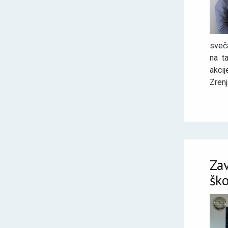
sveča
na t
akci
Zrenj
Zav
šk