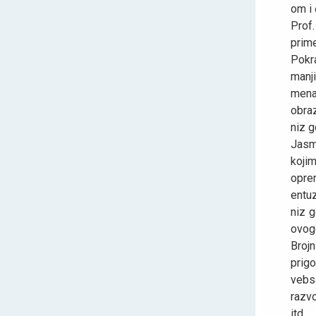
om i
Prof
prim
Pokr
manj
mena
obra
niz g
Jasmi
koji
opre
entu
niz g
ovogo
Broj
prigo
vebsa
razvo
itd.