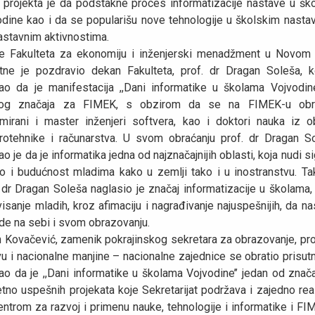
 projekta je da podstakne proces informatizacije nastave u šk
odine kao i da se popularišu nove tehnologije u školskim nastav
astavnim aktivnostima.
e Fakulteta za ekonomiju i inženjerski menadžment u Novom
utne je pozdravio dekan Fakulteta, prof. dr Dragan Soleša, ko
kao da je manifestacija ,,Dani informatike u školama Vojvodine
kog značaja za FIMEK, s obzirom da se na FIMEK-u obr
omirani i master inženjeri softvera, kao i doktori nauka iz ob
trotehnike i računarstva. U svom obraćanju prof. dr Dragan So
ao je da je informatika jedna od najznačajnijih oblasti, koja nudi s
o i budućnost mladima kako u zemlji tako i u inostranstvu. Ta
 dr Dragan Soleša naglasio je značaj informatizacije u školama,
isanje mladih, kroz afimaciju i nagrađivanje najuspešnijih, da n
de na sebi i svom obrazovanju.
n Kovačević, zamenik pokrajinskog sekretara za obrazovanje, pro
u i nacionalne manjine – nacionalne zajednice se obratio prisut
ao da je ,,Dani informatike u školama Vojvodine’’ jedan od znača
tno uspešnih projekata koje Sekretarijat podržava i zajedno rea
ntrom za razvoj i primenu nauke, tehnologije i informatike i F