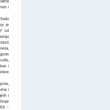
olama
nim i
 Sadu
ji je
’’ od
azuju
lasti
leša,
iguran
kođe,
 kao i
astave
pise,
nima i
jnih i
lizuje
IMEK –