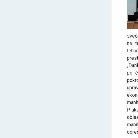
sveča
na t
tehno
prest
„Dani
po č
pokr
upra
ekon
manif
Plake
obla
mani
odre