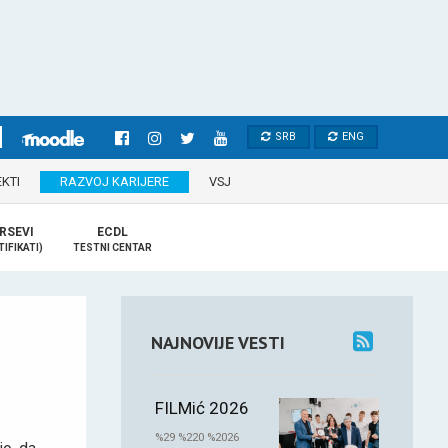
SRB
ENG
KTI
RAZVOJ KARIJERE
VSJ
RSEVI
ECDL
TIFIKATI)
TESTNI CENTAR
NAJNOVIJE VESTI
a
FILMić 2026
%29 %220 %2026