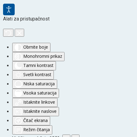
Alati za pristupačnost
Obrnite boje
Monohromni prikaz
Tamni kontrast
Svetli kontrast
Niska saturacija
Visoka saturacija
Istaknite linkove
Istaknite naslove
Čitač ekrana
Režim čitanja