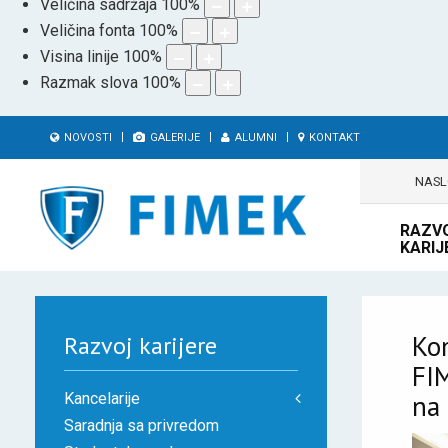
Veličina sadržaja
100
%
Veličina fonta
100
%
Visina linije
100
%
Razmak slova
100
%
NOVOSTI
GALERIJE
ALUMNI
KONTAKT
NAS
RAZV
KARIJ
Ko
Razvoj karijere
FIM
na
Kancelarije
Saradnja sa privredom