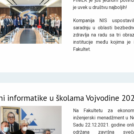
FIMEK je još jednom potvrd
je uvek u društvu najboljih!
Kompanija NIS uspostavi
saradnju u oblasti bezbedno
zdravlja na radu sa tri obra
institucije među kojima je 
Fakultet.
ni informatike u školama Vojvodine 20
Na Fakultetu za ekonom
inženjerski menadžment u 
Sadu 22.12.2021. godine onli
održana završna sveča