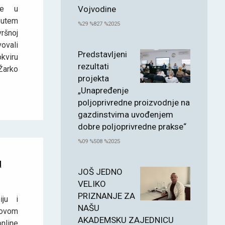
ike u
Vojvodine
putem
%29 %827 %2025
ršnoj
vovali
Predstavljeni
kviru
rezultati
Žarko
projekta
„Unapređenje
poljoprivredne proizvodnje na
gazdinstvima uvođenjem
dobre poljoprivredne prakse“
%09 %508 %2025
u
JOŠ JEDNO
VELIKO
PRIZNANJE ZA
iju i
NAŠU
Novom
AKADEMSKU ZAJEDNICU
nline