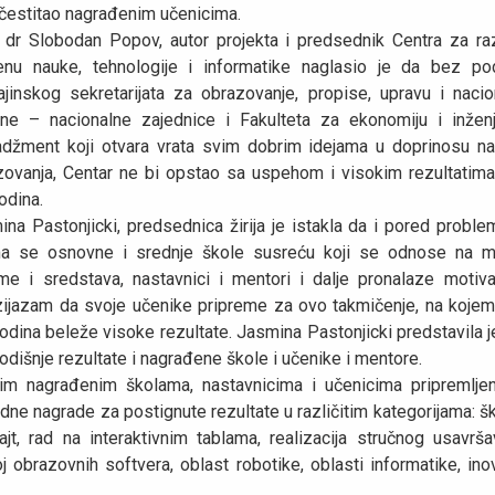
 čestitao nagrađenim učenicima.
. dr Slobodan Popov, autor projekta i predsednik Centra za raz
enu nauke, tehnologije i informatike naglasio je da bez po
ajinskog sekretarijata za obrazovanje, propise, upravu i nacio
ine – nacionalne zajednice i Fakulteta za ekonomiju i inženj
džment koji otvara vrata svim dobrim idejama u doprinosu na
zovanja, Centar ne bi opstao sa uspehom i visokim rezultatima
odina.
na Pastonjicki, predsednica žirija je istakla da i pored probl
ma se osnovne i srednje škole susreću koji se odnose na m
me i sredstava, nastavnici i mentori i dalje pronalaze motivac
zijazam da svoje učenike pripreme za ovo takmičenje, na kojem
odina beleže visoke rezultate. Jasmina Pastonjicki predstavila 
dišnje rezultate i nagrađene škole i učenike i mentore.
nim nagrađenim školama, nastavnicima i učenicima pripremlje
dne nagrade za postignute rezultate u različitim kategorijama: š
jt, rad na interaktivnim tablama, realizacija stručnog usavrša
j obrazovnih softvera, oblast robotike, oblasti informatike, ino