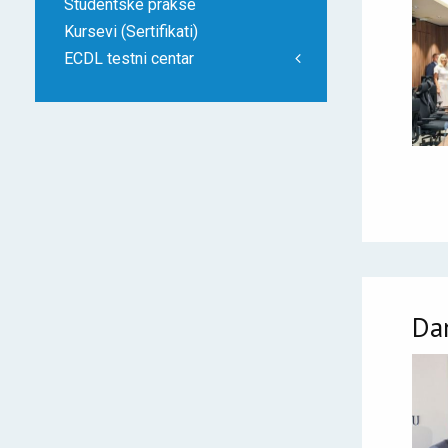
Studentske prakse
Kursevi (Sertifikati)
ECDL testni centar
Da