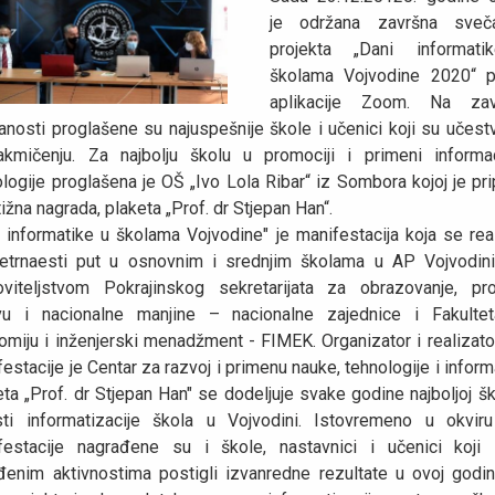
je održana završna sveč
projekta „Dani informat
školama Vojvodine 2020“ 
aplikacije Zoom. Na zav
nosti proglašene su najuspešnije škole i učenici koji su učest
akmičenju. Za najbolju školu u promociji i primeni informa
logije proglašena je OŠ „Ivo Lola Ribar“ iz Sombora kojoj je pri
ižna nagrada, plaketa „Prof. dr Stjepan Han“.
 informatike u školama Vojvodine" je manifestacija koja se rea
etrnaesti put u osnovnim i srednjim školama u AP Vojvodin
ovitelјstvom Pokrajinskog sekretarijata za obrazovanje, pro
vu i nacionalne manjine – nacionalne zajednice i Fakulte
omiju i inženjerski menadžment - FIMEK. Organizator i realizato
estacije je Centar za razvoj i primenu nauke, tehnologije i inform
ta „Prof. dr Stjepan Han" se dodelјuje svake godine najbolјoj šk
sti informatizacije škola u Vojvodini. Istovremeno u okvir
festacije nagrađene su i škole, nastavnici i učenici koji
đenim aktivnostima postigli izvanredne rezultate u ovoj godini.