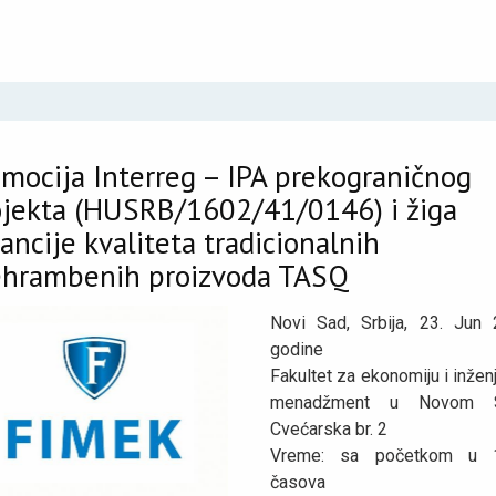
mocija Interreg – IPA prekograničnog
ojekta (HUSRB/1602/41/0146) i žiga
ancije kvaliteta tradicionalnih
ehrambenih proizvoda TASQ
Novi Sad, Srbija, 23. Jun 
godine
Fakultet za ekonomiju i inžen
menadžment u Novom S
Cvećarska br. 2
Vreme: sa početkom u 1
časova