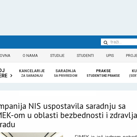
LOVNA
O NAMA
STUDIJE
STUDENTI
UPIS
PROJE
OJ
KANCELARIJE
SARADNJA
PRAKSE
KU
ERE
ZA SARADNJU
SA PRIVREDOM
STUDENTSKE PRAKSE
(SER
mpanija NIS uspostavila saradnju sa
EK-om u oblasti bezbednosti i zdravlj
 radu