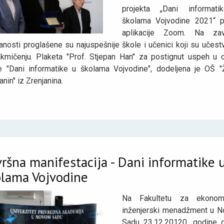
projekta „Dani informat
školama Vojvodine 2021“ 
aplikacije Zoom. Na zav
nosti proglašene su najuspešnije škole i učenici koji su učest
akmičenju. Plaketa "Prof. Stjepan Han" za postignut uspeh u o
je "Dani informatike u školama Vojvodine", dodeljena je OŠ "
anin" iz Zrenjanina.
ršna manifestacija - Dani informatike 
olama Vojvodine
Na Fakultetu za ekonom
inženjerski menadžment u 
Sadu 23.12.20120. godine o