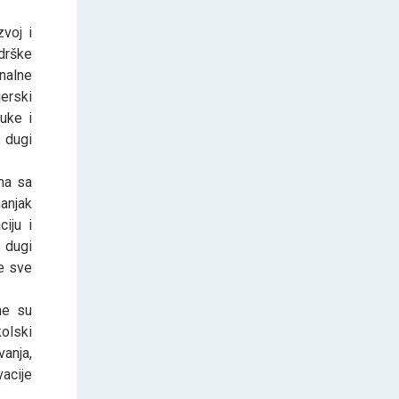
voj i
drške
nalne
erski
uke i
 dugi
ema sa
anjak
iju i
 dugi
je sve
ne su
kolski
vanja,
vacije