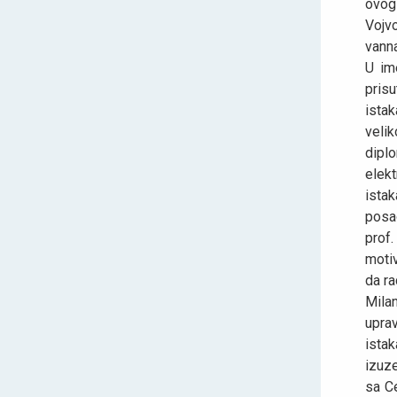
ovog
Vojv
vann
U im
pris
ista
veli
dipl
elek
istak
posa
prof.
motiv
da ra
Mila
uprav
istak
izuze
sa Ce