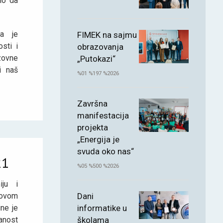
io da
la je
FIMEK na sajmu
sti i
obrazovanja
zovne
„Putokazi“
i naš
%01 %197 %2026
Završna
manifestacija
projekta
„Energija je
svuda oko nas“
21
%05 %500 %2026
iju i
Novom
Dani
ne je
informatike u
nost
školama