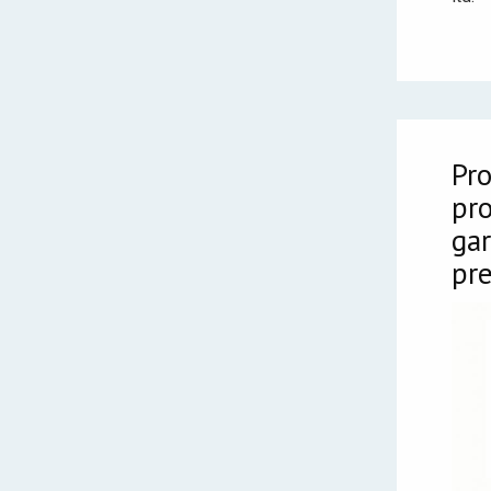
Pro
pr
gar
pr