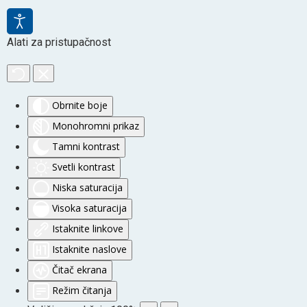
Alati za pristupačnost
Obrnite boje
Monohromni prikaz
Tamni kontrast
Svetli kontrast
Niska saturacija
Visoka saturacija
Istaknite linkove
Istaknite naslove
Čitač ekrana
Režim čitanja