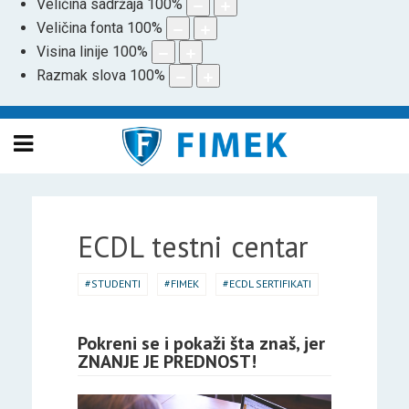
Veličina sadržaja
100
%
Veličina fonta
100
%
Visina linije
100
%
Razmak slova
100
%
ECDL testni centar
STUDENTI
FIMEK
ECDL SERTIFIKATI
Pokreni se i pokaži šta znaš, jer
ZNANJE JE PREDNOST!