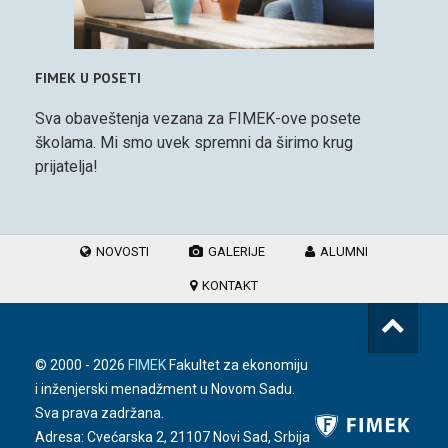
FIMEK U POSETI
Sva obaveštenja vezana za FIMEK-ove posete
školama. Mi smo uvek spremni da širimo krug
prijatelja!
NOVOSTI
GALERIJE
ALUMNI
KONTAKT
© 2000 -
2026
FIMEK
Fakultet za ekonomiju
i inženjerski menadžment u Novom Sadu.
Sva prava zadržana.
Adresa: Cvećarska 2, 21107 Novi Sad, Srbija