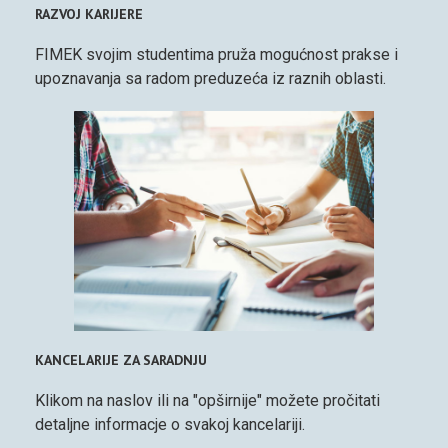
RAZVOJ KARIJERE
FIMEK svojim studentima pruža mogućnost prakse i
upoznavanja sa radom preduzeća iz raznih oblasti.
KANCELARIJE ZA SARADNJU
Klikom na naslov ili na "opširnije" možete pročitati
detaljne informacje o svakoj kancelariji.