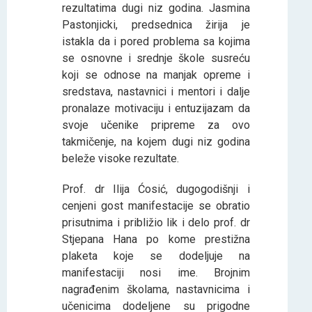
rezultatima dugi niz godina. Jasmina
Pastonjicki, predsednica žirija je
istakla da i pored problema sa kojima
se osnovne i srednje škole susreću
koji se odnose na manjak opreme i
sredstava, nastavnici i mentori i dalje
pronalaze motivaciju i entuzijazam da
svoje učenike pripreme za ovo
takmičenje, na kojem dugi niz godina
beleže visoke rezultate.
Prof. dr Ilija Ćosić, dugogodišnji i
cenjeni gost manifestacije se obratio
prisutnima i približio lik i delo prof. dr
Stjepana Hana po kome prestižna
plaketa koje se dodeljuje na
manifestaciji nosi ime. Brojnim
nagrađenim školama, nastavnicima i
učenicima dodeljene su prigodne