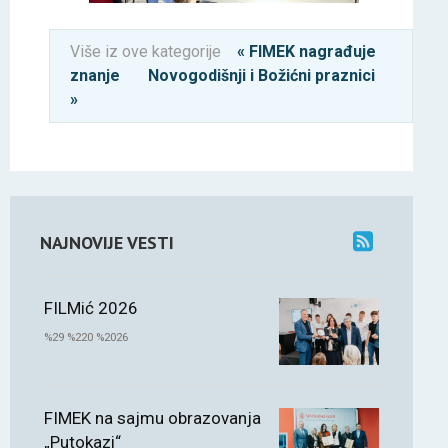
Više iz ove kategorije
« FIMEK nagrađuje
znanje
Novogodišnji i Božićni praznici
»
NAJNOVIJE VESTI
FILMić 2026
%29 %220 %2026
FIMEK na sajmu obrazovanja
„Putokazi“