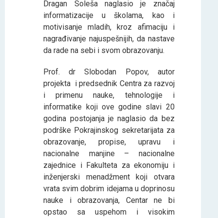
Dragan Soleša naglasio je značaj
informatizacije u školama, kao i
motivisanje mladih, kroz afimaciju i
nagrađivanje najuspešnijih, da nastave
da rade na sebi i svom obrazovanju.
Prof. dr Slobodan Popov, autor
projekta i predsednik Centra za razvoj
i primenu nauke, tehnologije i
informatike koji ove godine slavi 20
godina postojanja je naglasio da bez
podrške Pokrajinskog sekretarijata za
obrazovanje, propise, upravu i
nacionalne manjine – nacionalne
zajednice i Fakulteta za ekonomiju i
inženjerski menadžment koji otvara
vrata svim dobrim idejama u doprinosu
nauke i obrazovanja, Centar ne bi
opstao sa uspehom i visokim