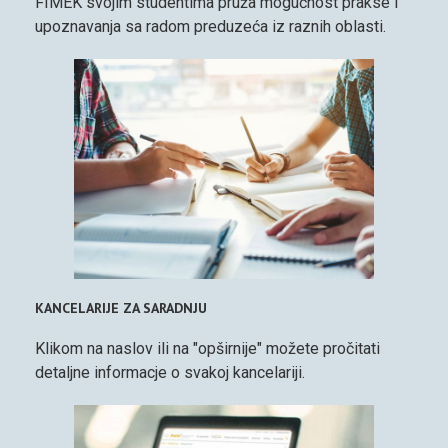
FIMEK svojim studentima pruža mogućnost prakse i
upoznavanja sa radom preduzeća iz raznih oblasti.
KANCELARIJE ZA SARADNJU
Klikom na naslov ili na "opširnije" možete pročitati
detaljne informacje o svakoj kancelariji.