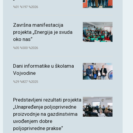
%01 %197 %2026
Završna manifestacija
projekta „Energija je svuda
oko nas“
%05 %500 %2026
Dani informatike u školama
Vojvodine
%29 %827 %2025
Predstavljeni rezultati projekta
„Unapređenje poljoprivredne
proizvodnje na gazdinstvima
uvođenjem dobre
poljoprivredne prakse“