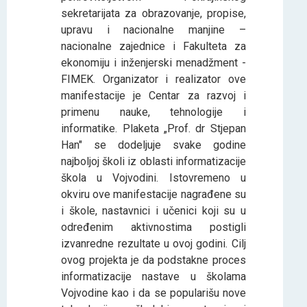
sekretarijata za obrazovanje, propise,
upravu i nacionalne manjine –
nacionalne zajednice i Fakulteta za
ekonomiju i inženjerski menadžment -
FIMEK. Organizator i realizator ove
manifestacije je Centar za razvoj i
primenu nauke, tehnologije i
informatike. Plaketa „Prof. dr Stjepan
Han" se dodelјuje svake godine
najbolјoj školi iz oblasti informatizacije
škola u Vojvodini. Istovremeno u
okviru ove manifestacije nagrađene su
i škole, nastavnici i učenici koji su u
određenim aktivnostima postigli
izvanredne rezultate u ovoj godini. Cilј
ovog projekta je da podstakne proces
informatizacije nastave u školama
Vojvodine kao i da se popularišu nove