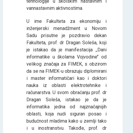
tehnologije u školskim nastavnim i
vannastavnim aktivnostima.
U ime Fakulteta za ekonomiju i
inženjerski menadžment u Novom
Sadu prisutne je pozdravio dekan
Fakulteta, prof. dr Dragan Soleša, koji
je istakao da je manifestacija ,,Dani
informatike u školama Vojvodine’’ od
velikog značaja za FIMEK, s obzirom
da se na FIMEK-u obrazuju diplomirani
i master informatičari kao i doktori
nauka iz oblasti elektrotehnike i
računarstva. U svom obraćanju prof. dr
Dragan Soleša, istakao je da je
informatika jedna od najznačajnijih
oblasti, koja nudi siguran posao i
budućnost mladima kako u zemlji tako
i u inostranstvu. Takođe, prof. dr