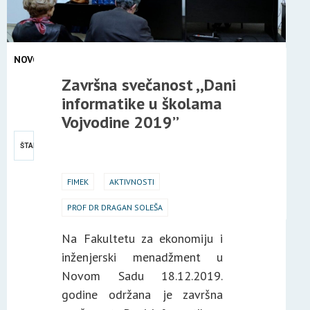
NOVOSTI
20
Završna svečanost ,,Dani
DEC
informatike u školama
2019
Vojvodine 2019’’
ŠTAMPA
FIMEK
AKTIVNOSTI
PROF DR DRAGAN SOLEŠA
Na Fakultetu za ekonomiju i
inženjerski menadžment u
Novom Sadu 18.12.2019.
godine održana je završna