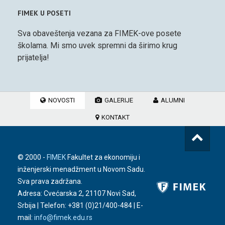
FIMEK U POSETI
Sva obaveštenja vezana za FIMEK-ove posete
školama. Mi smo uvek spremni da širimo krug
prijatelja!
NOVOSTI
GALERIJE
ALUMNI
KONTAKT
© 2000 -
FIMEK
Fakultet za ekonomiju i
inženjerski menadžment u Novom Sadu.
Sva prava zadržana.
Adresa: Cvećarska 2, 21107 Novi Sad,
Srbija | Telefon:
+381 (0)21/400-484
| E-
mail:
info@fimek.edu.rs