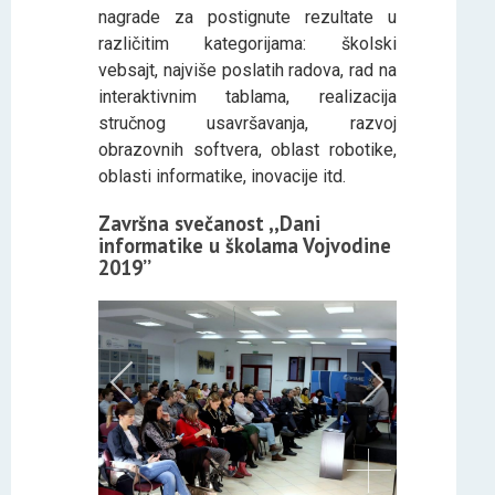
nagrade za postignute rezultate u
različitim kategorijama: školski
vebsajt, najviše poslatih radova, rad na
interaktivnim tablama, realizacija
stručnog usavršavanja, razvoj
obrazovnih softvera, oblast robotike,
oblasti informatike, inovacije itd.
Završna svečanost ,,Dani
informatike u školama Vojvodine
2019’’