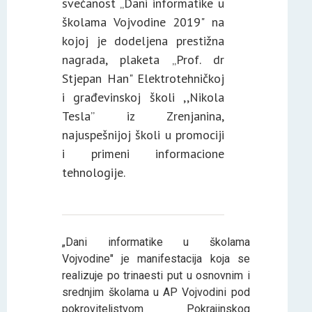
svečanost „Dani informatike u
školama Vojvodine 2019" na
kojoj je dodeljena prestižna
nagrada, plaketa „Prof. dr
Stjepan Han" Elektrotehničkoj
i građevinskoj školi ,,Nikola
Tesla’’ iz Zrenjanina,
najuspešnijoj školi u promociji
i primeni informacione
tehnologije.
„Dani informatike u školama
Vojvodine" je manifestacija koja se
realizuje po trinaesti put u osnovnim i
srednjim školama u AP Vojvodini pod
pokrovitelјstvom Pokrajinskog