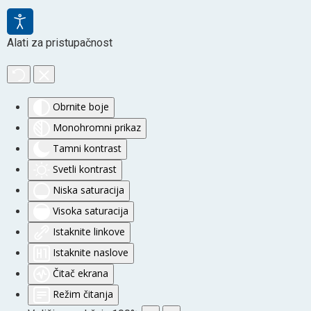
Alati za pristupačnost
Obrnite boje
Monohromni prikaz
Tamni kontrast
Svetli kontrast
Niska saturacija
Visoka saturacija
Istaknite linkove
Istaknite naslove
Čitač ekrana
Režim čitanja