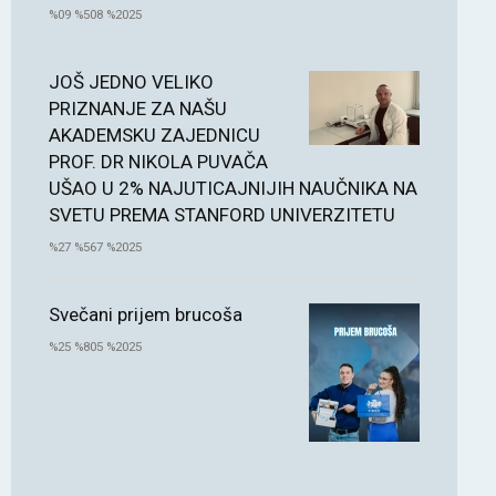
%09 %508 %2025
JOŠ JEDNO VELIKO
PRIZNANJE ZA NAŠU
AKADEMSKU ZAJEDNICU
PROF. DR NIKOLA PUVAČA
UŠAO U 2% NAJUTICAJNIJIH NAUČNIKA NA
SVETU PREMA STANFORD UNIVERZITETU
%27 %567 %2025
Svečani prijem brucoša
%25 %805 %2025