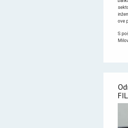
bank
sekt
inže
ove 
S po
Milo
Odr
FI