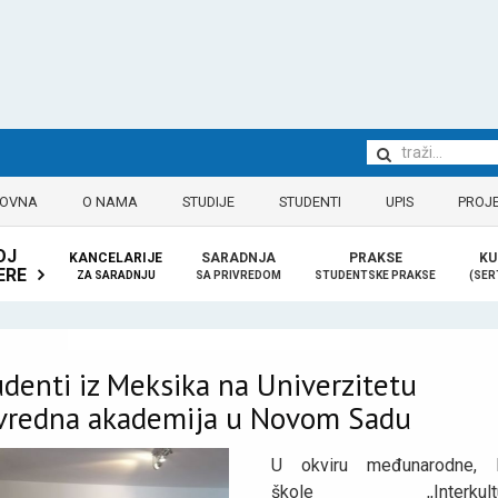
LOVNA
O NAMA
STUDIJE
STUDENTI
UPIS
PROJE
OJ
KANCELARIJE
SARADNJA
PRAKSE
KU
ERE
ZA SARADNJU
SA PRIVREDOM
STUDENTSKE PRAKSE
(SER
denti iz Meksika na Univerzitetu
ivredna akademija u Novom Sadu
U okviru međunarodne, l
škole ,,Interkultur