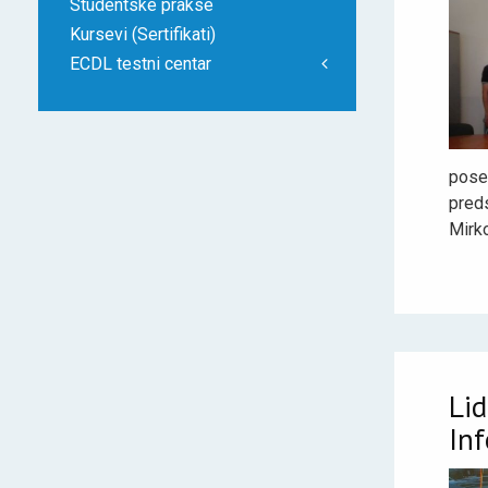
Studentske prakse
Kursevi (Sertifikati)
ECDL testni centar
pose
preds
Mirk
Lid
In