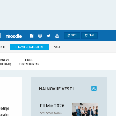
SRB
ENG
KTI
RAZVOJ KARIJERE
VSJ
RSEVI
ECDL
TIFIKATI)
TESTNI CENTAR
NAJNOVIJE VESTI
FILMić 2026
etnje
%29 %220 %2026
alni