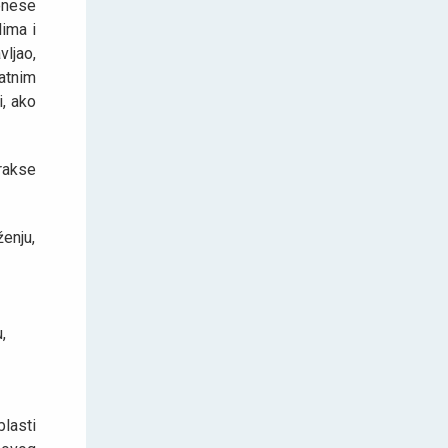
enese
lima i
ljao,
atnim
i, ako
rakse
enju,
,
lasti