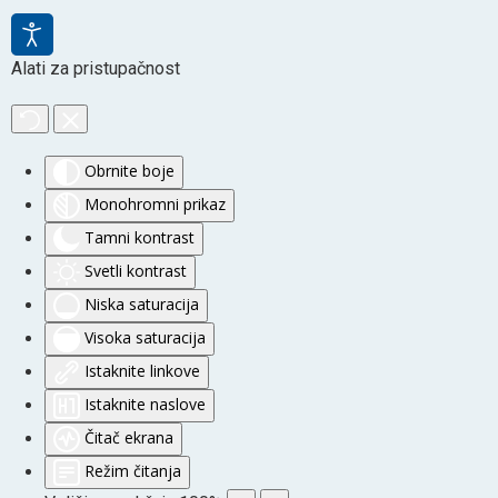
Alati za pristupačnost
Obrnite boje
Monohromni prikaz
Tamni kontrast
Svetli kontrast
Niska saturacija
Visoka saturacija
Istaknite linkove
Istaknite naslove
Čitač ekrana
Režim čitanja