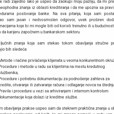
e radi zajedno lako je uspeo da zaokupi moju pažnju, da mi pr
eophodna znanja iz oblasti kreditiranja i da me upozna sa pravi
edurama poslovanja banke. Na sva pitanja, koja sam postav
jao sam jasan i nedvosmislen odgovor, uvek proširen dod
macijama koje bi mi mogle biti od koristi trenutno ili u budućnost
m da karijeru započnem u bankarskom sektoru.
ljučnih znanja koja sam stekao tokom obavljanja stručne p
jio bih sledeća:
Metode i načine privlačenja klijenata u veoma konkurentnom okruž
Procedure i metode u radu sa klijentima na mestu kredutnog
službenika,
Procedure i potrebnu dokumentaciju za podnošenje zahteva za
kredite, otvaranje ili zatvaranje računa i odlaganje novca na štednju
Pravila i procedure u vezi sa arhiviranjem i internom kontrolom
dokumentacije koja dolazi iz kreditne službe.
m obavljanja prakse uspeo sam da steknem praktična znanja u ob