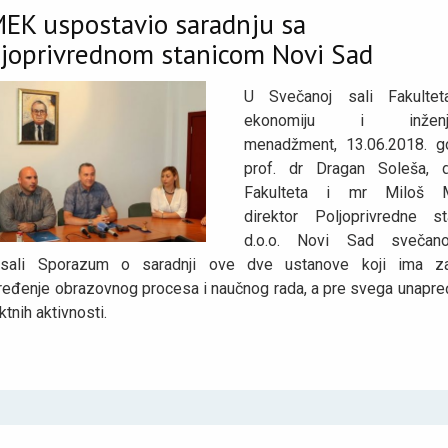
MEK uspostavio saradnju sa
ljoprivrednom stanicom Novi Sad
U Svečanoj sali Fakulte
ekonomiju i inženje
menadžment, 13.06.2018. g
prof. dr Dragan Soleša, 
Fakulteta i mr Miloš M
direktor Poljoprivredne st
d.o.o. Novi Sad svečan
isali Sporazum o saradnji ove dve ustanove koji ima za
ređenje obrazovnog procesa i naučnog rada, a pre svega unapre
ktnih aktivnosti.