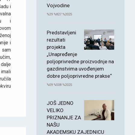
Vojvodine
adu i
valna
%29 %827 %2025
ju i
Novom
Predstavljeni
ženoj
rezultati
ije i
projekta
a sam
„Unapređenje
 učim,
poljoprivredne proizvodnje na
dalje
gazdinstvima uvođenjem
 imali
dobre poljoprivredne prakse“
ručila
%09 %508 %2025
kviru
JOŠ JEDNO
VELIKO
PRIZNANJE ZA
NAŠU
AKADEMSKU ZAJEDNICU