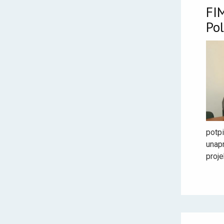
FI
Po
potp
unap
proje