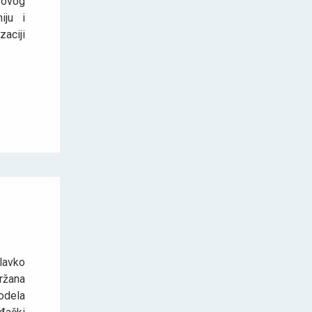
 ovog
iju i
aciji
lavko
ržana
odela