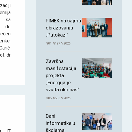
aciji
emija
i sa
FIMEK na sajmu
o de
obrazovanja
većeg
„Putokazi“
rike,
%01 %197 %2026
arić,
of. dr
Završna
manifestacija
projekta
„Energija je
svuda oko nas“
%05 %500 %2026
Dani
informatike u
školama
u IT