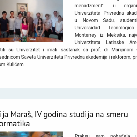
menadžment’’, u organiz
Univerziteta Privredna akad
u Novom Sadu, student
Universidad Tecnológic
Monterrey iz Meksika, naj
Univerziteta Latinske Ame
tili su Univerzitet i imali sastanak sa prof. dr Marijanom C
ednicom Saveta Univerziteta Privredna akademija i rektorom, pr
om Kulićem.
ija Maraš, IV godina studija na smeru
formatika
Praksu sam pohađala 