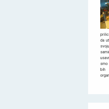
pril
da u
svoju
sami
usavr
smo d
bih 
orga