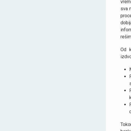
vrem
sva n
proc
dobi
infor
reši
Od k
izdvo
Toko