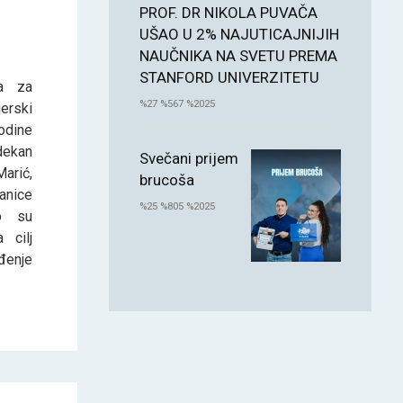
PROF. DR NIKOLA PUVAČA
UŠAO U 2% NAJUTICAJNIJIH
NAUČNIKA NA SVETU PREMA
STANFORD UNIVERZITETU
ta za
%27 %567 %2025
rski
odine
dekan
Svečani prijem
arić,
brucoša
anice
%25 %805 %2025
o su
 cilj
đenje