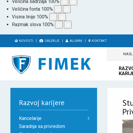
Veličina sadržaja
100
%
Veličina fonta
100
%
Visina linije
100
%
Razmak slova
100
%
NOVOSTI
GALERIJE
ALUMNI
KONTAKT
NAS
RAZV
KARIJ
Stu
Razvoj karijere
Pr
Kancelarije
Saradnja sa privredom