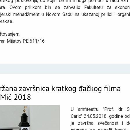
arskog poslovanja, od kojih će mi mnoga pomoći u radu van
ora. Ovom prilikom bih se zahvalio Fakultetu za ekonom
njerski menadžment u Novom Sadu na ukazanoj prilici i organiz
prakse.
štovanjem,
van Mijatov PE 611/16
žana završnica kratkog đačkog filma
LMić 2018
U amfiteatru "Prof. dr S
Carić" 24.05.2018. godine od
je završna svečanost i d