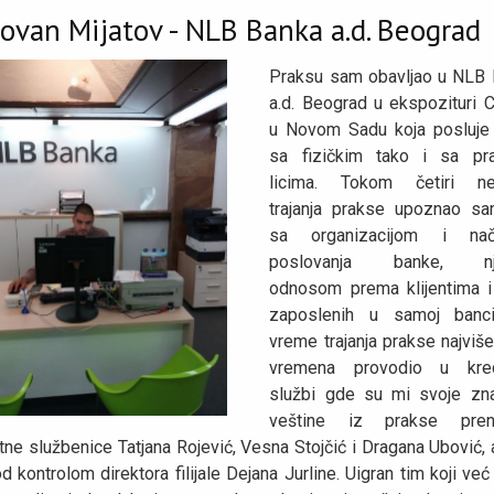
ovan Mijatov - NLB Banka a.d. Beograd
Praksu sam obavljao u NLB 
a.d. Beograd u ekspozituri C
u Novom Sadu koja posluje
sa fizičkim tako i sa pr
licima. Tokom četiri ne
trajanja prakse upoznao s
sa organizacijom i nač
poslovanja banke, nj
odnosom prema klijentima i
zaposlenih u samoj banc
vreme trajanja prakse najviš
vremena provodio u kred
službi gde su mi svoje zna
veštine iz prakse pren
tne službenice Tatjana Rojević, Vesna Stojčić i Dragana Ubović,
d kontrolom direktora filijale Dejana Jurline. Uigran tim koji ve