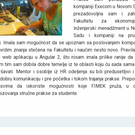
kompaniji Execom u Novom S
prezadovoljna sam i zah
Fakultetu za ekonomi
inženjerski menadžment u 
Sadu i kompaniji na pru
ici. Imala sam mogućnost da se upoznam sa poslovanjem kompan
tvrdim znanja stečena na Fakultetu i naučim nesto novo. Pravil
 web aplikaciju u Angular 2, što nisam imala prilike ranije da
m tim sam dobila dobre temelje iz te oblasti koju ću sada sama 
šavati. Mentor i osoblje iz HR odeljenja su bili predusetljivi i
obru komunikaciju i pre početka i tokom trajanja prakse. Prepo
svima da iskoriste mogućnosti koje FIMEK pruža, u o
nizovanja stručne prakse za studente.