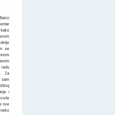
Banci
entar
 kako
avnim
delje
am se
inom
enim
 radu
i. Za
e sam
itnoj
nje i
osile
 a sve
ć neko