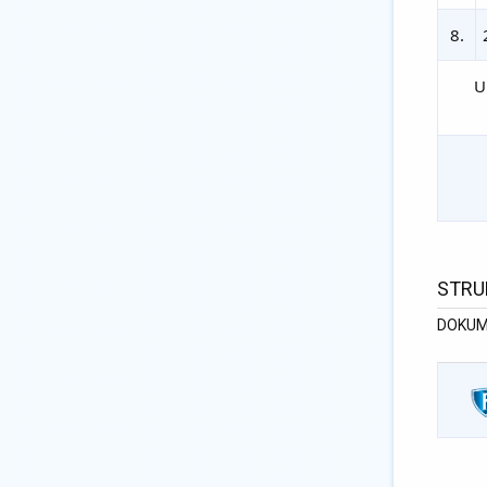
8.
U
STRU
DOKUM