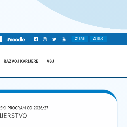
SRB
ENG
RAZVOJ KARIJERE
VSJ
JSKI PROGRAM OD 2026/27
NJERSTVO