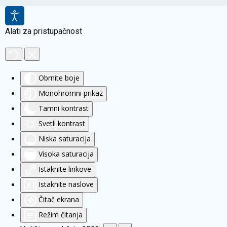
Alati za pristupačnost
Obrnite boje
Monohromni prikaz
Tamni kontrast
Svetli kontrast
Niska saturacija
Visoka saturacija
Istaknite linkove
Istaknite naslove
Čitač ekrana
Režim čitanja