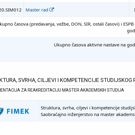
20.SIM012
Master rad
kupno časova (predavanja, vežbe, DON, SIR, ostali časovi) i ESPB
god
Ukupno časova aktivne nastave na god
KTURA, SVRHA, CILJEVI I KOMPETENCIJE STUDIJSKO
ENTACIJA ZA REAKREDITACIJU MASTER AKADEMSKIH STUDIJA
Struktura, svrha, ciljevi i kompetencije stud
Saobraćajno inženjerstvo na master akadems