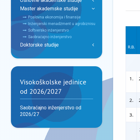
Osnovne akademske studije
Master akademske studije
Poslovna ekonomija i finansije
Inženjerski menadžment u agrobiznisu
Softversko inženjerstvo
Saobraćajno inženjerstvo
Doktorske studije
R.B.
1.
Visokoškolske jedinice
od 2026/2027
2.
Saobraćajno inženjerstvo od
2026/27
3.