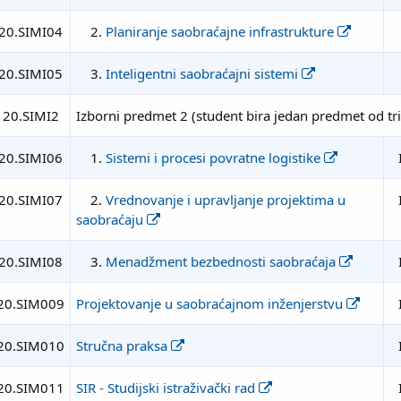
20.SIMI04
2.
Planiranje saobraćajne infrastrukture
20.SIMI05
3.
Inteligentni saobraćajni sistemi
20.SIMI2
Izborni predmet 2 (student bira jedan predmet od tri
20.SIMI06
1.
Sistemi i procesi povratne logistike
20.SIMI07
2.
Vrednovanje i upravljanje projektima u
saobraćaju
20.SIMI08
3.
Menadžment bezbednosti saobraćaja
20.SIM009
Projektovanje u saobraćajnom inženjerstvu
20.SIM010
Stručna praksa
20.SIM011
SIR - Studijski istraživački rad