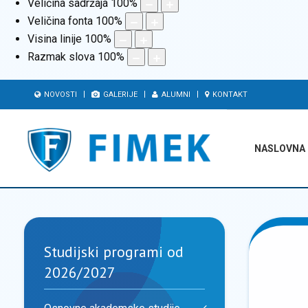
Veličina sadržaja
100
%
Veličina fonta
100
%
Visina linije
100
%
Razmak slova
100
%
NOVOSTI
GALERIJE
ALUMNI
KONTAKT
NASLOVNA
Studijski programi od
2026/2027