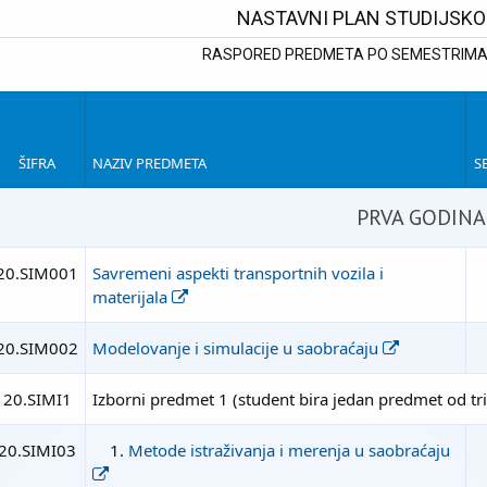
NASTAVNI PLAN STUDIJSK
RASPORED PREDMETA PO SEMESTRIMA 
ŠIFRA
NAZIV PREDMETA
S
PRVA GODINA
20.SIM001
Savremeni aspekti transportnih vozila i
materijala
20.SIM002
Modelovanje i simulacije u saobraćaju
20.SIMI1
Izborni predmet 1 (student bira jedan predmet od tri
20.SIMI03
1.
Metode istraživanja i merenja u saobraćaju