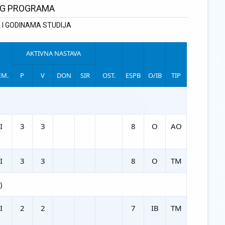
OG PROGRAMA
I GODINAMA STUDIJA
AKTIVNA NASTAVA
EM.
P
V
DON
SIR
OST.
ESPB
O/IB
TIP
I
3
3
8
O
AO
I
3
3
8
O
TM
)
I
2
2
7
IB
TM