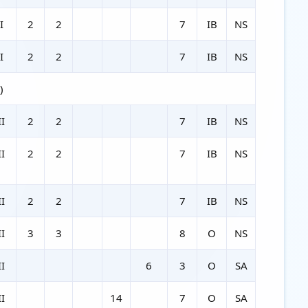
I
2
2
7
IB
NS
I
2
2
7
IB
NS
)
II
2
2
7
IB
NS
II
2
2
7
IB
NS
II
2
2
7
IB
NS
II
3
3
8
O
NS
II
6
3
O
SA
II
14
7
O
SA