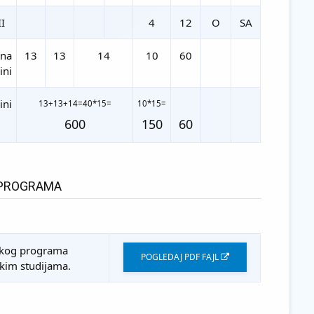
II
4
12
O
SA
 na
13
13
14
10
60
ini
ini
13+13+14=40*15=
10*15=
600
150
60
G PROGRAMA
ijskog programa
POGLEDAJ PDF FAJL
kim studijama.