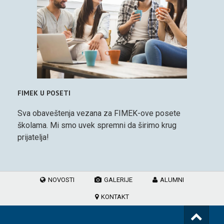
FIMEK U POSETI
Sva obaveštenja vezana za FIMEK-ove posete
školama. Mi smo uvek spremni da širimo krug
prijatelja!
NOVOSTI
GALERIJE
ALUMNI
KONTAKT