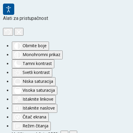
Alati za pristupačnost
Obrnite boje
Monohromni prikaz
Tamni kontrast
Svetli kontrast
Niska saturacija
Visoka saturacija
Istaknite linkove
Istaknite naslove
Čitač ekrana
Režim čitanja