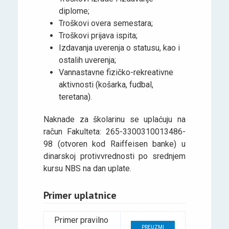
diplome;
Troškovi overa semestara;
Troškovi prijava ispita;
Izdavanja uverenja o statusu, kao i
ostalih uverenja;
Vannastavne fizičko-rekreativne
aktivnosti (košarka, fudbal,
teretana).
Naknade za školarinu se uplaćuju na
račun Fakulteta: 265-3300310013486-
98 (otvoren kod Raiffeisen banke) u
dinarskoj protivvrednosti po srednjem
kursu NBS na dan uplate.
Primer uplatnice
Primer pravilno
PREUZMI