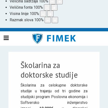
Veličina sadržaja
100
%
Veličina fonta
100
%
Visina linije
100
%
Razmak slova
100
%
Školarina za
doktorske studije
Školarina za celokupne doktorske
studije u trajanju od tri godine za
studijski program Poslovna ekonomija i
Softversko inženjerstvo