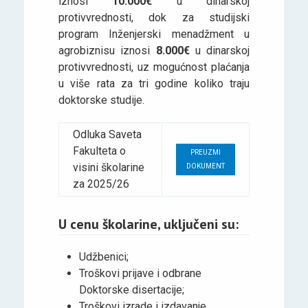
iznosi
10.000€
u dinarskoj
protivvrednosti, dok za studijski
program Inženjerski menadžment u
agrobiznisu iznosi
8.000€
u dinarskoj
protivvrednosti, uz mogućnost plaćanja
u više rata za tri godine koliko traju
doktorske studije.
Odluka Saveta
Fakulteta o
PREUZMI
visini školarine
DOKUMENT
za 2025/26
U cenu školarine, uključeni su:
Udžbenici;
Troškovi prijave i odbrane
Doktorske disertacije;
Troškovi izrade i izdavanje