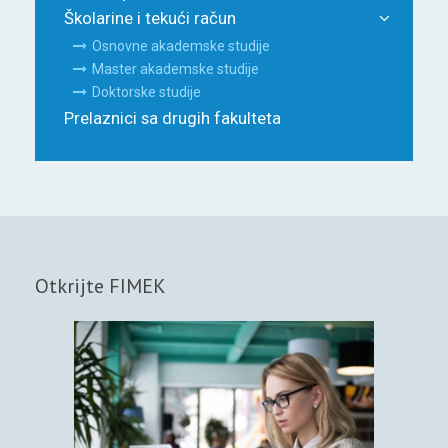
Školarine i tekući račun
Osnovne akademske studije
Master akademske studije
Doktorske studije
Prelaznici sa drugih fakulteta
Otkrijte FIMEK