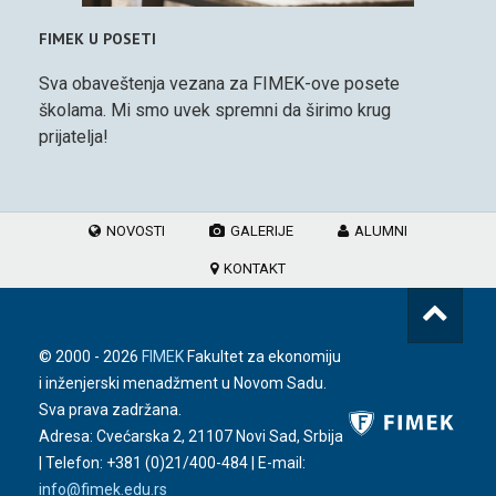
FIMEK U POSETI
Sva obaveštenja vezana za FIMEK-ove posete
školama. Mi smo uvek spremni da širimo krug
prijatelja!
NOVOSTI
GALERIJE
ALUMNI
KONTAKT
© 2000 -
2026
FIMEK
Fakultet za ekonomiju
i inženjerski menadžment u Novom Sadu.
Sva prava zadržana.
Adresa: Cvećarska 2, 21107 Novi Sad, Srbija
| Telefon:
+381 (0)21/400-484
| E-mail:
info@fimek.edu.rs