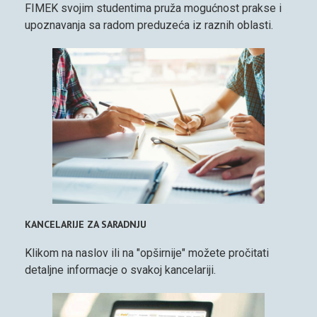
FIMEK svojim studentima pruža mogućnost prakse i
upoznavanja sa radom preduzeća iz raznih oblasti.
KANCELARIJE ZA SARADNJU
Klikom na naslov ili na "opširnije" možete pročitati
detaljne informacje o svakoj kancelariji.