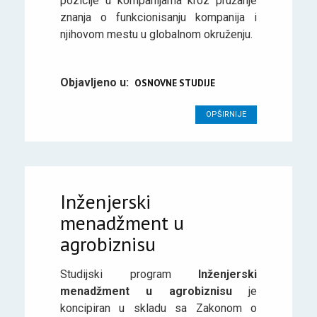
pozicije u kompanijama kroz pružanje
znanja o funkcionisanju kompanija i
njihovom mestu u globalnom okruženju.
Objavljeno u:
OSNOVNE STUDIJE
OPŠIRNIJE
Inženjerski
menadžment u
agrobiznisu
Studijski program
Inženjerski
menadžment u agrobiznisu
je
koncipiran u skladu sa Zakonom o