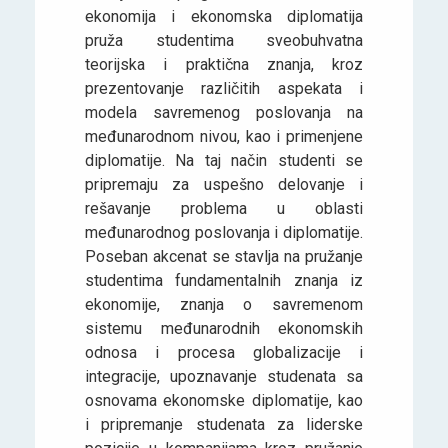
ekonomija i ekonomska diplomatija
pruža studentima sveobuhvatna
teorijska i praktična znanja, kroz
prezentovanje različitih aspekata i
modela savremenog poslovanja na
međunarodnom nivou, kao i primenjene
diplomatije. Na taj način studenti se
pripremaju za uspešno delovanje i
rešavanje problema u oblasti
međunarodnog poslovanja i diplomatije.
Poseban akcenat se stavlja na pružanje
studentima fundamentalnih znanja iz
ekonomije, znanja o savremenom
sistemu međunarodnih ekonomskih
odnosa i procesa globalizacije i
integracije, upoznavanje studenata sa
osnovama ekonomske diplomatije, kao
i pripremanje studenata za liderske