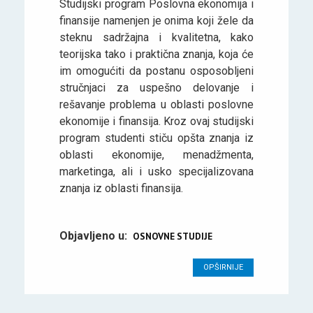
Studijski program Poslovna ekonomija i
finansije namenjen je onima koji žele da
steknu sadržajna i kvalitetna, kako
teorijska tako i praktična znanja, koja će
im omogućiti da postanu osposobljeni
stručnjaci za uspešno delovanje i
rešavanje problema u oblasti poslovne
ekonomije i finansija. Kroz ovaj studijski
program studenti stiču opšta znanja iz
oblasti ekonomije, menadžmenta,
marketinga, ali i usko specijalizovana
znanja iz oblasti finansija.
Objavljeno u:
OSNOVNE STUDIJE
OPŠIRNIJE