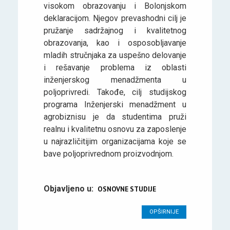
visokom obrazovanju i Bolonjskom
deklaracijom. Njegov prevashodni cilj je
pružanje sadržajnog i kvalitetnog
obrazovanja, kao i osposobljavanje
mladih stručnjaka za uspešno delovanje
i rešavanje problema iz oblasti
inženjerskog menadžmenta u
poljoprivredi. Takođe, cilj studijskog
programa Inženjerski menadžment u
agrobiznisu je da studentima pruži
realnu i kvalitetnu osnovu za zaposlenje
u najrazličitijim organizacijama koje se
bave poljoprivrednom proizvodnjom.
Objavljeno u:
OSNOVNE STUDIJE
OPŠIRNIJE