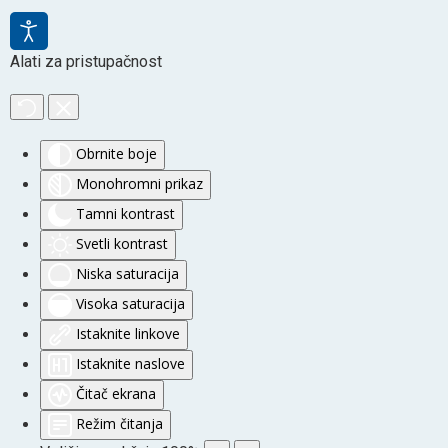
Alati za pristupačnost
Obrnite boje
Monohromni prikaz
Tamni kontrast
Svetli kontrast
Niska saturacija
Visoka saturacija
Istaknite linkove
Istaknite naslove
Čitač ekrana
Režim čitanja