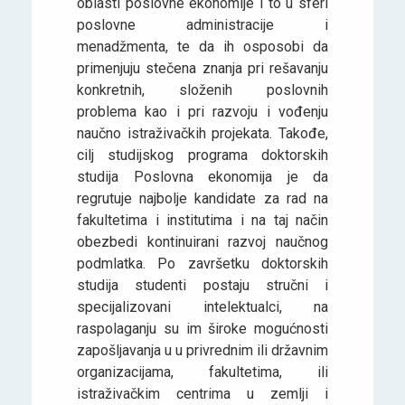
oblasti poslovne ekonomije i to u sferi
poslovne administracije i
menadžmenta, te da ih osposobi da
primenjuju stečena znanja pri rešavanju
konkretnih, složenih poslovnih
problema kao i pri razvoju i vođenju
naučno istraživačkih projekata. Takođe,
cilj studijskog programa doktorskih
studija Poslovna ekonomija je da
regrutuje najbolje kandidate za rad na
fakultetima i institutima i na taj način
obezbedi kontinuirani razvoj naučnog
podmlatka. Po završetku doktorskih
studija studenti postaju stručni i
specijalizovani intelektualci, na
raspolaganju su im široke mogućnosti
zapošljavanja u u privrednim ili državnim
organizacijama, fakultetima, ili
istraživačkim centrima u zemlji i