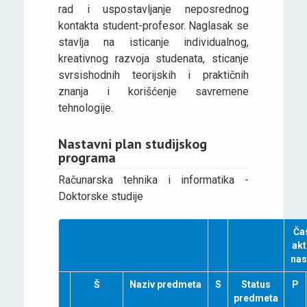
rad i uspostavljanje neposrednog
kontakta student-profesor. Naglasak se
stavlja na isticanje individualnog,
kreativnog razvoja studenata, sticanje
svrsishodnih teorijskih i praktičnih
znanja i korišćenje savremene
tehnologije.
Nastavni plan studijskog
programa
Računarska tehnika i informatika -
Doktorske studije
Ča
akt
nas
Š
Naziv predmeta
S
Status
P
predmeta