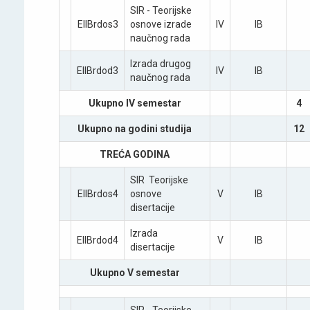
SIR - Teoriјske
EIIBrdos3
osnove izrade
IV
IB
naučnog rada
Izrada drugog
EIIBrdod3
IV
IB
naučnog rada
Ukupno IV semestar
4
Ukupno na godini studiјa
12
TREĆA GODINA
SIR ­ Teoriјske
EIIBrdos4
osnove
V
IB
disertaciјe
Izrada
EIIBrdod4
V
IB
disertaciјe
Ukupno V semestar