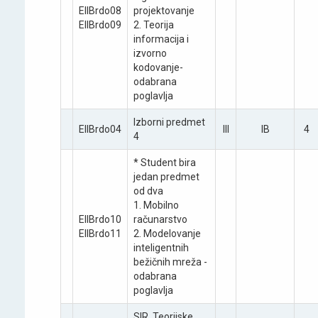
EIIBrdo08
projektovanje
EIIBrdo09
2. Teorija
informacija i
izvorno
kodovanje-
odabrana
poglavlja
Izborni predmet
EIIBrdo04
III
IB
4
4
* Student bira
јedan predmet
od dva
1. Mobilno
EIIBrdo10
računarstvo
EIIBrdo11
2. Modelovanje
inteligentnih
bežičnih mreža -
odabrana
poglavlja
SIR ­ Teoriјske