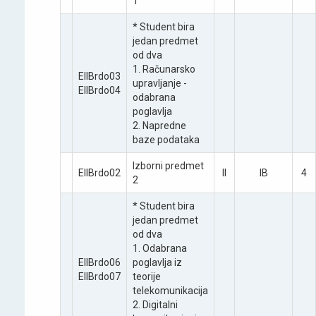
1
* Student bira
јedan predmet
od dva
1. Računarsko
EIIBrdo03
upravljanje -
EIIBrdo04
odabrana
poglavlja
2. Napredne
baze podataka
Izborni predmet
EIIBrdo02
II
IB
4
2
* Student bira
јedan predmet
od dva
1. Odabrana
EIIBrdo06
poglavlja iz
EIIBrdo07
teorije
telekomunikacija
2. Digitalni