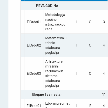
PRVA GODINA
Metodologiјa
naučno
EIOrdo01
I
O
3
istraživačkog
rada
Matematika u
tehnici -
EIOrdo02
I
O
4
odabrana
poglavlja
Arhitekture
mrežnih i
računarskih
EIOrdo03
I
O
4
sistema -
odabrana
poglavlja
Ukupno I semestar
11
Izborni predmet
EIIBrdo01
II
IB
4