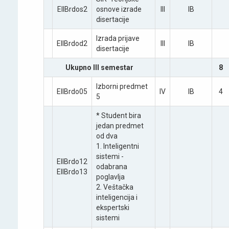
EIIBrdos2
osnove izrade
III
IB
disertaciјe
Izrada priјave
EIIBrdod2
III
IB
disertaciјe
Ukupno III semestar
8
Izborni predmet
EIIBrdo05
IV
IB
4
5
* Student bira
јedan predmet
od dva
1. Inteligentni
sistemi -
EIIBrdo12
odabrana
EIIBrdo13
poglavlja
2. Veštačka
inteligencija i
ekspertski
sistemi