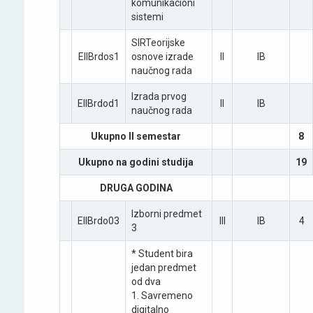
komunikacioni
sistemi
SIR­Teoriјske
EIIBrdos1
osnove izrade
II
IB
naučnog rada
Izrada prvog
EIIBrdod1
II
IB
naučnog rada
Ukupno II semestar
8
Ukupno na godini studiјa
19
DRUGA GODINA
Izborni predmet
EIIBrdo03
III
IB
4
3
* Student bira
јedan predmet
od dva
1. Savremeno
digitalno