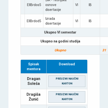
SIR - Teoriјske
EIIBrdos5
osnove
VI
IB
disertaciјe
Izrada
EIIBrdod5
VI
IB
disertaciјe
Ukupno VI semestar
Ukupno na godini studiјa
Ukupno
31
Spisak
Download
mentora
Dragan
PREUZMI NAUČNI
Soleša
KARTON
Dragiša
PREUZMI NAUČNI
Žunić
KARTON