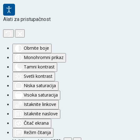
Alati za pristupačnost
Obrnite boje
Monohromni prikaz
Tamni kontrast
Svetli kontrast
Niska saturacija
Visoka saturacija
Istaknite linkove
Istaknite naslove
Čitač ekrana
Režim čitanja