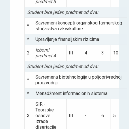
predmet 3
Student bira jedan predmet od dva:
Savremeni koncepti organskog farmerskog
*
stočarstva i akvakulture
*
Upravljanje finansijskim rizicima
Izborni
2.
III
4
3
10
predmet 4
Student bira jedan predmet od dva:
Savremena biotehnologija u poljoprivrednoj
*
proizvodnji
*
Menadžment informacionih sistema
SIR -
Teorijske
3.
osnove
III
-
6
5
izrade
disertacije