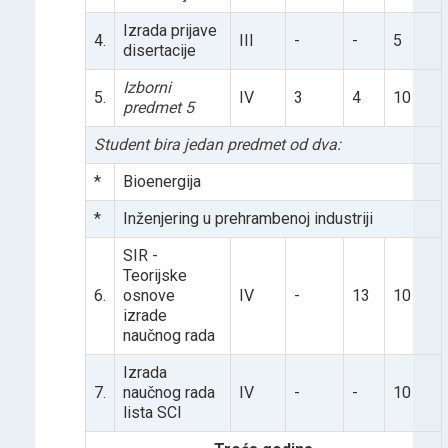
Izrada prijave
4.
III
-
-
5
disertacije
Izborni
5.
IV
3
4
10
predmet 5
Student bira jedan predmet od dva:
*
Bioenergija
*
Inženjering u prehrambenoj industriji
SIR -
Teorijske
6.
osnove
IV
-
13
10
izrade
naučnog rada
Izrada
7.
naučnog rada
IV
-
-
10
lista SCI