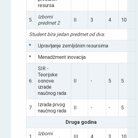
resursa
Izborni
5.
II
3
4
10
predmet 2
Student bira jedan predmet od dva:
*
Upravljanje zemljišnim resursima
*
Menadžment inovacija
SIR -
Teorijske
6.
osnove
II
-
5
5
izrade
naučnog rada
Izrada prvog
7.
II
-
-
5
naučnog rada
Druga godina
Izborni
1.
III
4
3
10