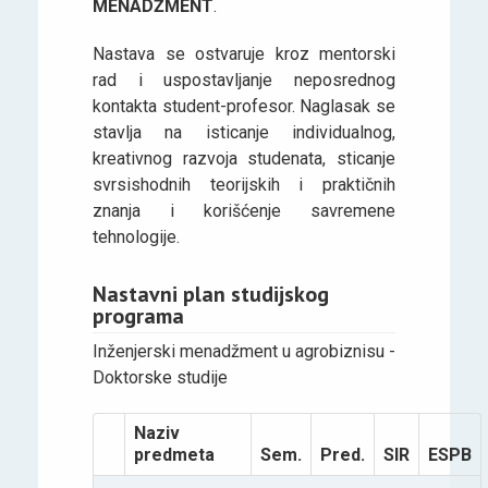
MENADŽMENT
.
Nastava se ostvaruje kroz mentorski
rad i uspostavljanje neposrednog
kontakta student-profesor. Naglasak se
stavlja na isticanje individualnog,
kreativnog razvoja studenata, sticanje
svrsishodnih teorijskih i praktičnih
znanja i korišćenje savremene
tehnologije.
Nastavni plan studijskog
programa
Inženjerski menadžment u agrobiznisu -
Doktorske studije
Naziv
predmeta
Sem.
Pred.
SIR
ESPB