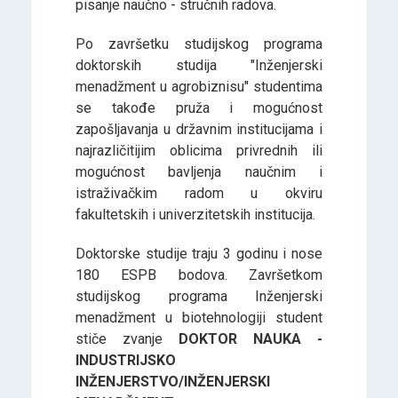
pisanje naučno - stručnih radova.
Po završetku studijskog programa
doktorskih studija "Inženjerski
menadžment u agrobiznisu" studentima
se takođe pruža i mogućnost
zapošljavanja u državnim institucijama i
najrazličitijim oblicima privrednih ili
mogućnost bavljenja naučnim i
istraživačkim radom u okviru
fakultetskih i univerzitetskih institucija.
Doktorske studije traju 3 godinu i nose
180 ESPB bodova. Završetkom
studijskog programa Inženjerski
menadžment u biotehnologiji student
stiče zvanje
DOKTOR NAUKA -
INDUSTRIJSKO
INŽENJERSTVO/INŽENJERSKI