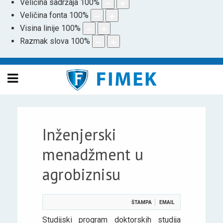
Veličina sadržaja
100
%
Veličina fonta
100
%
Visina linije
100
%
Razmak slova
100
%
Inženjerski
menadžment u
agrobiznisu
ŠTAMPA
EMAIL
Studijski program doktorskih studija