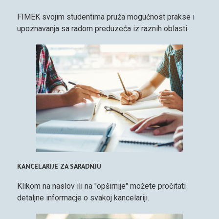
FIMEK svojim studentima pruža mogućnost prakse i
upoznavanja sa radom preduzeća iz raznih oblasti.
KANCELARIJE ZA SARADNJU
Klikom na naslov ili na "opširnije" možete pročitati
detaljne informacje o svakoj kancelariji.