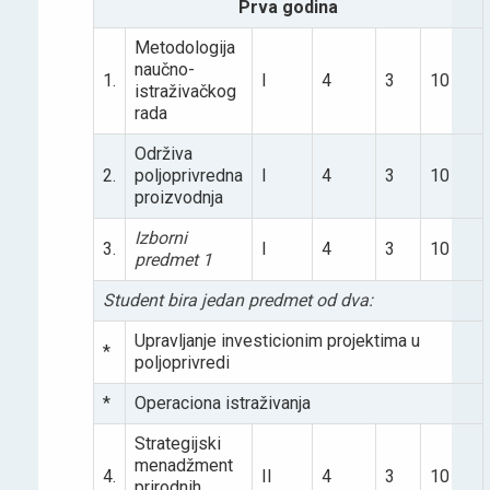
Prva godina
Metodologija
naučno-
1.
I
4
3
10
istraživačkog
rada
Održiva
2.
poljoprivredna
I
4
3
10
proizvodnja
Izborni
3.
I
4
3
10
predmet 1
Student bira jedan predmet od dva:
Upravljanje investicionim projektima u
*
poljoprivredi
*
Operaciona istraživanja
Strategijski
menadžment
4.
II
4
3
10
prirodnih