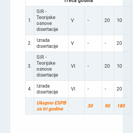
Treća godina
SIR -
Teorijske
1.
V
-
20
10
osnove
disertacije
Izrada
2.
V
-
-
20
disertacije
SIR -
Teorijske
3.
VI
-
20
10
osnove
disertacije
Izrada
4.
VI
-
-
20
disertacije
Ukupno ESPB
30
90
180
za tri godine