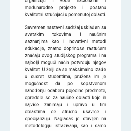
organizuju i vode nacionalne i
međunarodne projekte i postanu
kvalitetni stručnjaci u pomenutoj oblasti.
Savremen nastavni sadržaj usklađen sa
svetskim tokovima i naučnim
saznanjima kao i inovativni metodi
edukacije, znatno doprinose rastućem
značaju ovog studijskog programa i na
najbolji mogući način potvrđuju njegov
kvalitet. U želji da se maksimalno izađe
u susret studentima, pružena im je
mogućnost da po sopstvenom
nahođenju odaberu pojedine predmete,
opredele se za naučne oblasti koje ih
najviše zanimaju i upravo u tim
oblastima se stručno usavrše i
specijalizuju. Naglasak je stavljen na
metodologiju istraživanja, kao i samo