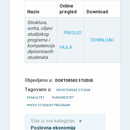
Online
Naziv
pregled
Download
Struktura,
svrha, ciljevi
PREGLED
studijskog
programa i
DOWNLOAD
kompetencije
FAJLA
diplomiranih
studenata
Objavljeno u:
DOKTORSKE STUDIJE
Tagovano u:
DOKTORSKE STUDIJE
FAKULTET
UNIVERZITET
NOVI STUDIJSKI PROGRAMI
Više iz ove kategorije
«
Poslovna ekonomija