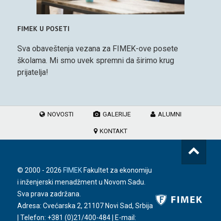
FIMEK U POSETI
Sva obaveštenja vezana za FIMEK-ove posete
školama. Mi smo uvek spremni da širimo krug
prijatelja!
NOVOSTI
GALERIJE
ALUMNI
KONTAKT
© 2000 -
2026
FIMEK
Fakultet za ekonomiju
i inženjerski menadžment u Novom Sadu.
Sva prava zadržana.
Adresa: Cvećarska 2, 21107 Novi Sad, Srbija
| Telefon:
+381 (0)21/400-484
| E-mail: