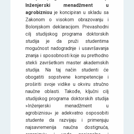
Inženjerski menadžment u
agrobiznisu
je koncipiran u skladu sa
Zakonom o visokom obrazovanju i
Bolonjskom deklaracijom. Prevashodni
cilj studijskog programa doktorskih
studija je da pruži studentima
mogućnost nadogradnje i usavršavanja
znanja i sposobnosti koje su prethodno
stekli završetkom master akademskih
studija. Na taj način studenti će
obogatiti sopstvene kompetencije i
proširiti svoje vidike u okviru stručno
naučne oblasti. Takođe, ključni cilj
studijskog programa doktorskih studija
»Inženjerski menadžment u
agrobiznisu« je adekvatno osposobiti
studente da razvijaju i primenjuju
najsavremenija naučna dostignuća,