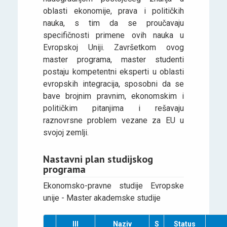
oblasti ekonomije, prava i političkih
nauka, s tim da se proučavaju
specifičnosti primene ovih nauka u
Evropskoj Uniji. Završetkom ovog
master programa, master studenti
postaju kompetentni eksperti u oblasti
evropskih integracija, sposobni da se
bave brojnim pravnim, ekonomskim i
političkim pitanjima i rešavaju
raznovrsne problem vezane za EU u
svojoj zemlji.
Nastavni plan studijskog
programa
Ekonomsko-pravne studije Evropske
unije - Master akademske studije
III
Naziv
S
Status