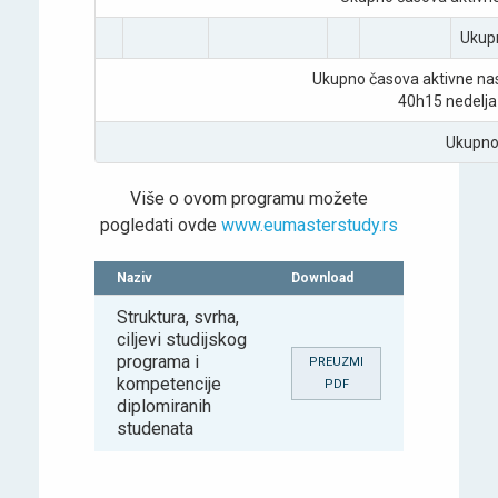
Ukup
Ukupno časova aktivne na
40h15 nedelja
Ukupno
Više o ovom programu možete
pogledati ovde
www.eumasterstudy.rs
Naziv
Download
Struktura, svrha,
ciljevi studijskog
programa i
PREUZMI
kompetencije
PDF
diplomiranih
studenata