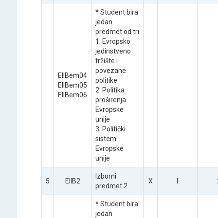
* Student bira
jedan
predmet od tri
1. Evropsko
jedinstveno
tržište i
povezane
EIIBеm04
politike
EIIBеm05
2. Politika
EIIBеm06
proširenja
Evropske
unije
3. Politički
sistem
Evropske
unije
Izborni
5
EIIB2
X
I
predmet 2
* Student bira
jedan