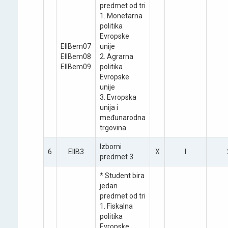
predmet od tri
1. Monetarna
politika
Evropske
EIIBеm07
unije
EIIBеm08
2. Agrarna
EIIBеm09
politika
Evropske
unije
3. Evropska
unija i
međunarodna
trgovina
Izborni
6
EIIB3
X
I
predmet 3
* Student bira
jedan
predmet od tri
1. Fiskalna
politika
Evropske