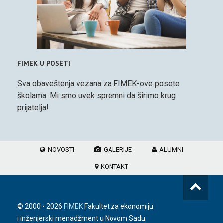
FIMEK U POSETI
Sva obaveštenja vezana za FIMEK-ove posete
školama. Mi smo uvek spremni da širimo krug
prijatelja!
NOVOSTI
GALERIJE
ALUMNI
KONTAKT
© 2000 -
2026
FIMEK
Fakultet za ekonomiju
i inženjerski menadžment u Novom Sadu.