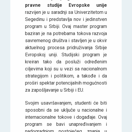
pravne studije Evropske unije
razvijen je u saradnji sa Univerzitetom u
Segedinu i predstavlja nov i jedinstven
program u Srbiji. Ovaj master program
baziran je na potrebama tokova razvoja
savremenog društva i stavljen je u okvir
aktuelnog procesa pridruživanja Srbije
Evropskoj uniji. Studijski program je
kreiran tako da posluži određenim
ciljevima koji su u vezi sa nacionalnom
strategijom i politikom, a takođe i da
proširi spektar potencijalnih mogućnosti
za zapošljavanje u Srbiji i EU.
Svojim usavršavanjem, studenti će biti
sposobni da se uključe u nacionalne i
internacionalne tokove i događaje. Ovaj
program se bavi unapređivanjem i
nadogradnjom postojećeg znanja u