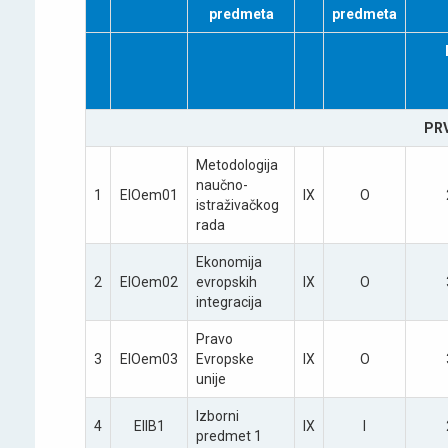
predmeta
predmeta
PR
Metodologija
naučno-
1
EIOеm01
IX
O
istraživačkog
rada
Ekonomija
2
EIOеm02
evropskih
IX
O
integracija
Pravo
3
EIOеm03
Evropske
IX
O
unije
Izborni
4
EIIB1
IX
I
predmet 1