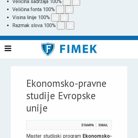
Veličina sadržaja
100
%
Veličina fonta
100
%
Visina linije
100
%
Razmak slova
100
%
Ekonomsko-pravne
studije Evropske
unije
ŠTAMPA
EMAIL
Master studijski program
Ekonomsko-