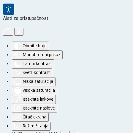
Alati za pristupačnost
Obrnite boje
Monohromni prikaz
Tamni kontrast
Svetli kontrast
Niska saturacija
Visoka saturacija
Istaknite linkove
Istaknite naslove
Čitač ekrana
Režim čitanja