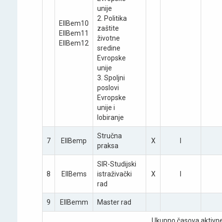
unije
2. Politika
EIIBеm10
zaštite
EIIBеm11
životne
EIIBеm12
sredine
Evropske
unije
3. Spoljni
poslovi
Evropske
unije i
lobiranje
Stručna
7
EIIBemp
X
I
praksa
SIR-Studijski
8
EIIBems
istraživački
X
I
rad
9
EIIBemm
Master rad
Ukupno časova aktivne