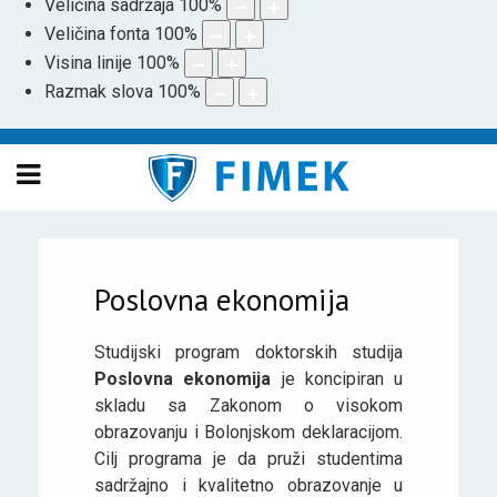
Veličina sadržaja
100
%
Veličina fonta
100
%
Visina linije
100
%
Razmak slova
100
%
Poslovna ekonomija
Studijski program doktorskih studija
Poslovna ekonomija
je koncipiran u
skladu sa Zakonom o visokom
obrazovanju i Bolonjskom deklaracijom.
Cilj programa je da pruži studentima
sadržajno i kvalitetno obrazovanje u