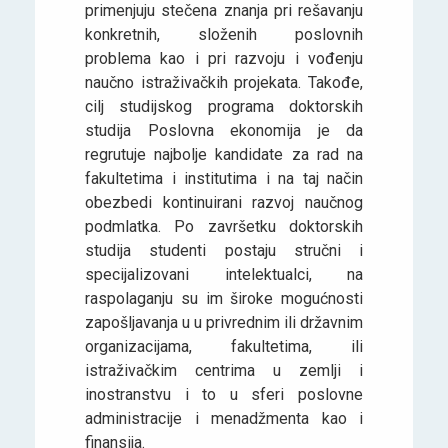
primenjuju stečena znanja pri rešavanju
konkretnih, složenih poslovnih
problema kao i pri razvoju i vođenju
naučno istraživačkih projekata. Takođe,
cilj studijskog programa doktorskih
studija Poslovna ekonomija je da
regrutuje najbolje kandidate za rad na
fakultetima i institutima i na taj način
obezbedi kontinuirani razvoj naučnog
podmlatka. Po završetku doktorskih
studija studenti postaju stručni i
specijalizovani intelektualci, na
raspolaganju su im široke mogućnosti
zapošljavanja u u privrednim ili državnim
organizacijama, fakultetima, ili
istraživačkim centrima u zemlji i
inostranstvu i to u sferi poslovne
administracije i menadžmenta kao i
finansija.