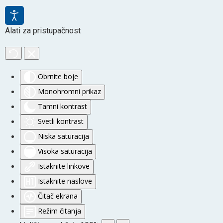
Alati za pristupačnost
Obrnite boje
Monohromni prikaz
Tamni kontrast
Svetli kontrast
Niska saturacija
Visoka saturacija
Istaknite linkove
Istaknite naslove
Čitač ekrana
Režim čitanja