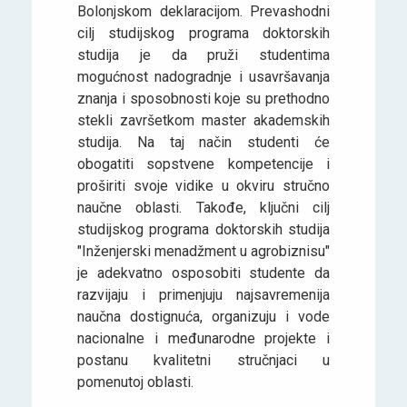
Bolonjskom deklaracijom. Prevashodni
cilj studijskog programa doktorskih
studija je da pruži studentima
mogućnost nadogradnje i usavršavanja
znanja i sposobnosti koje su prethodno
stekli završetkom master akademskih
studija. Na taj način studenti će
obogatiti sopstvene kompetencije i
proširiti svoje vidike u okviru stručno
naučne oblasti. Takođe, ključni cilj
studijskog programa doktorskih studija
"Inženjerski menadžment u agrobiznisu"
je adekvatno osposobiti studente da
razvijaju i primenjuju najsavremenija
naučna dostignuća, organizuju i vode
nacionalne i međunarodne projekte i
postanu kvalitetni stručnjaci u
pomenutoj oblasti.