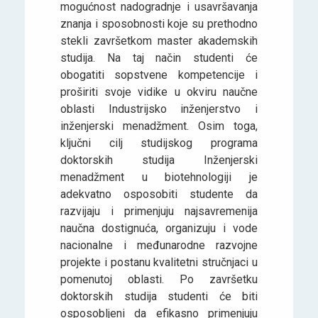
mogućnost nadogradnje i usavršavanja
znanja i sposobnosti koje su prethodno
stekli završetkom master akademskih
studija. Na taj način studenti će
obogatiti sopstvene kompetencije i
proširiti svoje vidike u okviru naučne
oblasti Industrijsko inženjerstvo i
inženjerski menadžment. Osim toga,
ključni cilj studijskog programa
doktorskih studija Inženjerski
menadžment u biotehnologiji je
adekvatno osposobiti studente da
razvijaju i primenjuju najsavremenija
naučna dostignuća, organizuju i vode
nacionalne i međunarodne razvojne
projekte i postanu kvalitetni stručnjaci u
pomenutoj oblasti. Po završetku
doktorskih studija studenti će biti
osposobljeni da efikasno primenjuju