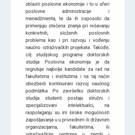
oblasti poslovne ekonomije i to u sferi
poslovne administracije i
menadžmenta, te da ih osposobi da
primenjuju stečena znanja pri rešavanju
konkretnih, složenih poslovnih
problema kao i pri razvoju i vođenju
naučno istraživačkih projekata. Takođe,
cilj studijskog programa doktorskih
studija Poslovna ekonomija je da
regrutuje najbolje kandidate za rad na
fakultetima i institutima i na taj način
obezbedi kontinuirani razvoj naučnog
podmlatka. Po završetku doktorskih
studija studenti postaju stručni i
specijalizovani intelektualci, na
raspolaganju su im široke mogućnosti
zapošljavanja u u privrednim ili državnim
organizacijama, fakultetima, ili
istraživačkim centrima u zemlji i