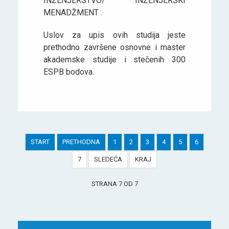
INŽENJERSTVO/ INŽENJERSKI
MENADŽMENT .
Uslov za upis ovih studija jeste
prethodno završene osnovne i master
akademske studije i stečenih 300
ESPB bodova.
START
PRETHODNA
1
2
3
4
5
6
7
SLEDEĆA
KRAJ
STRANA 7 OD 7