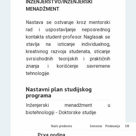
INŽENJERSTVO/INŽENJERSKI
MENADŽMENT
.
Nastava se ostvaruje kroz mentorski
rad i uspostavljanje neposrednog
kontakta student-profesor. Naglasak se
stavlja na isticanje individualnog,
kreativnog razvoja studenata, sticanje
svrsishodnih teorijskih i praktičnih
znanja i korišćenje savremene
tehnologije.
Nastavni plan studijskog
programa
Inženjerski menadžment u
biotehnologiji - Doktorske studije
Naziv predmeta
Semestar
Predavanja
SIR
Prva godina