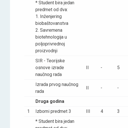
* Student bira jedan
predmet od dva:
1. Inženjering
biobaštovanstva
2. Savremena
biotehnologija u
poljoprivrednoj
proizvodnji
SIR - Teorijske
osnove izrade
II
-
5
naučnog rada
Izrada prvog naučnog
II
-
-
rada
Druga godina
1
Izborni predmet 3
III
4
3
* Student bira jedan