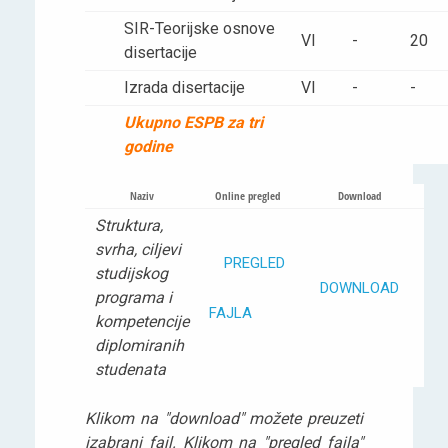
SIR-Teorijske osnove
VI
-
20
disertacije
Izrada disertacije
VI
-
-
Ukupno ESPB za tri
godine
Naziv
Online pregled
Download
Struktura,
svrha, ciljevi
PREGLED
studijskog
DOWNLOAD
programa i
FAJLA
kompetencije
diplomiranih
studenata
Klikom na "download" možete preuzeti
izabrani fajl. Klikom na "pregled fajla"