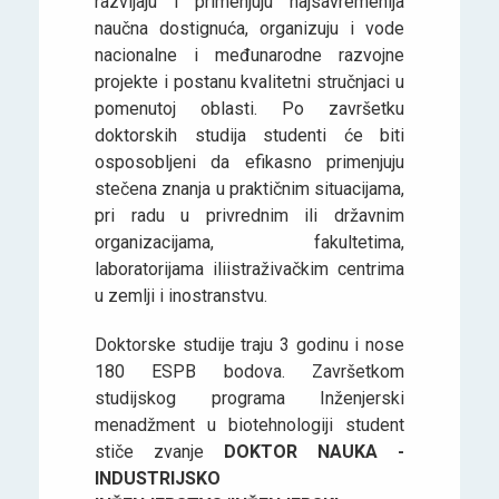
razvijaju i primenjuju najsavremenija
naučna dostignuća, organizuju i vode
nacionalne i međunarodne razvojne
projekte i postanu kvalitetni stručnjaci u
pomenutoj oblasti. Po završetku
doktorskih studija studenti će biti
osposobljeni da efikasno primenjuju
stečena znanja u praktičnim situacijama,
pri radu u privrednim ili državnim
organizacijama, fakultetima,
laboratorijama iliistraživačkim centrima
u zemlji i inostranstvu.
Doktorske studije traju 3 godinu i nose
180 ESPB bodova. Završetkom
studijskog programa Inženjerski
menadžment u biotehnologiji student
stiče zvanje
DOKTOR NAUKA -
INDUSTRIJSKO