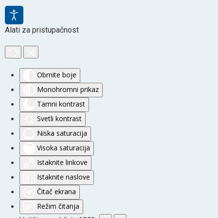
Alati za pristupačnost
Obrnite boje
Monohromni prikaz
Tamni kontrast
Svetli kontrast
Niska saturacija
Visoka saturacija
Istaknite linkove
Istaknite naslove
Čitač ekrana
Režim čitanja