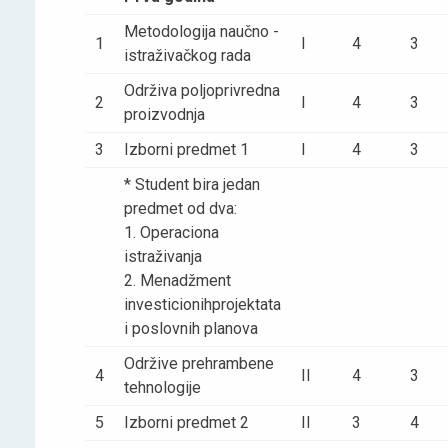
Metodologija naučno -
1
I
4
3
istraživačkog rada
Održiva poljoprivredna
2
I
4
3
proizvodnja
3
Izborni predmet 1
I
4
3
* Student bira jedan
predmet od dva:
1. Operaciona
istraživanja
2. Menadžment
investicionihprojektata
i poslovnih planova
Održive prehrambene
4
II
4
3
tehnologije
5
Izborni predmet 2
II
3
4