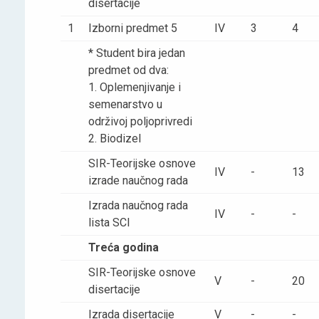
disertacije
1
Izborni predmet 5
IV
3
4
* Student bira jedan
predmet od dva:
1. Oplemenjivanje i
semenarstvo u
održivoj poljoprivredi
2. Biodizel
SIR-Teorijske osnove
IV
-
13
izrade naučnog rada
Izrada naučnog rada
IV
-
-
lista SCI
Treća godina
SIR-Teorijske osnove
V
-
20
disertacije
Izrada disertacije
V
-
-