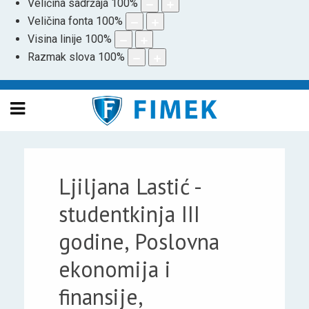
Veličina sadržaja
100
%
Veličina fonta
100
%
Visina linije
100
%
Razmak slova
100
%
Ljiljana Lastić -
studentkinja III
godine, Poslovna
ekonomija i
finansije,