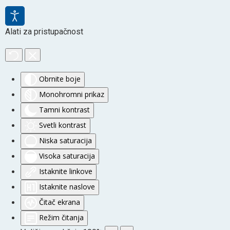
Alati za pristupačnost
Obrnite boje
Monohromni prikaz
Tamni kontrast
Svetli kontrast
Niska saturacija
Visoka saturacija
Istaknite linkove
Istaknite naslove
Čitač ekrana
Režim čitanja