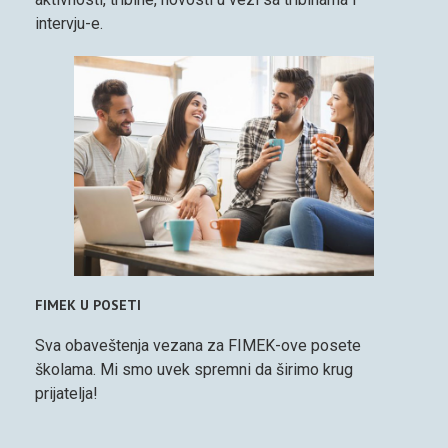
intervju-e.
FIMEK U POSETI
Sva obaveštenja vezana za FIMEK-ove posete
školama. Mi smo uvek spremni da širimo krug
prijatelja!