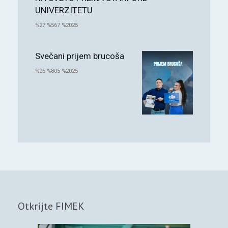
UNIVERZITETU
%27 %567 %2025
Svečani prijem brucoša
%25 %805 %2025
Otkrijte FIMEK