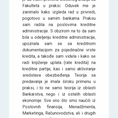
Fakulteta u praksi. Oduvek me je
zanimalo kako izgleda rad u privredi,
pogotovo u samim bankama. Praksu
sam radila na poslovima kreditne
administracije. S obzirom na to da sam
bila u odeljenju kreditne administracije,
upoznala sam se sa kreditnom
dokumentacijom za pojedinačne vrste
kredita, a takođe sam videla i kako se
radi knjiženje uplata (rate kredita) na
kreditne partije, kao i samo aktiviranje
sredstava obezbeđenja. Teorija sa
predavanja je imala široku primenu u
praksi, i to ne samo teorija iz oblasti
Bankarstva, nego i iz ostalih oblasti
ekonomije. Sve ono što smo naučili iz
Poslovnih finansija, Menadžmenta,
Marketinga, Računovodstva, ali i drugih