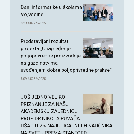
Dani informatike u školama
Vojvodine
%29 %827 %2025
Predstavljeni rezultati
projekta „Unapređenje
poljoprivredne proizvodnje
na gazdinstvima
uvođenjem dobre poljoprivredne prakse“
%09 %508 %2025
JOŠ JEDNO VELIKO
PRIZNANJE ZA NAŠU
AKADEMSKU ZAJEDNICU
PROF. DR NIKOLA PUVAČA
UŠAO U 2% NAJUTICAJNIJIH NAUČNIKA
NA SVETU PREMA STANFORD