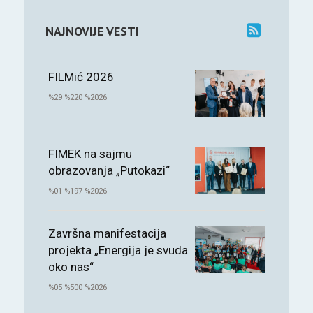
NAJNOVIJE VESTI
FILMić 2026
%29 %220 %2026
FIMEK na sajmu
obrazovanja „Putokazi“
%01 %197 %2026
Završna manifestacija
projekta „Energija je svuda
oko nas“
%05 %500 %2026