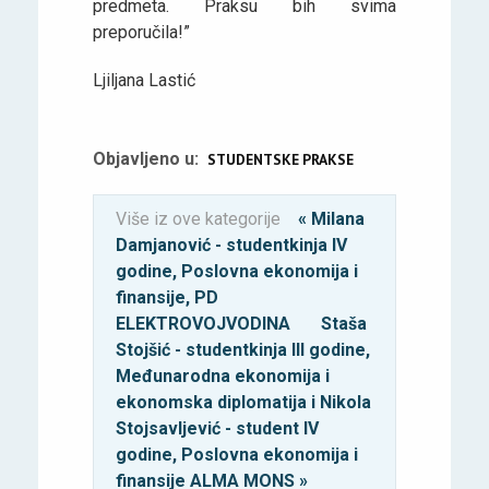
predmeta. Praksu bih svima
preporučila!”
Ljiljana Lastić
Objavljeno u:
STUDENTSKE PRAKSE
Više iz ove kategorije
« Milana
Damjanović - studentkinja IV
godine, Poslovna ekonomija i
finansije, PD
ELEKTROVOJVODINA
Staša
Stojšić - studentkinja III godine,
Međunarodna ekonomija i
ekonomska diplomatija i Nikola
Stojsavljević - student IV
godine, Poslovna ekonomija i
finansije ALMA MONS »