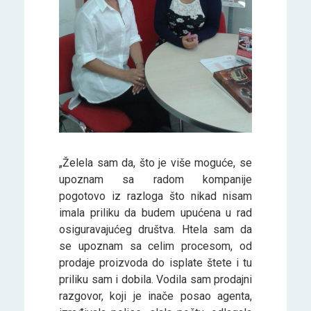
„Želela sam da, što je više moguće, se
upoznam sa radom kompanije
pogotovo iz razloga što nikad nisam
imala priliku da budem upućena u rad
osiguravajućeg društva. Htela sam da
se upoznam sa celim procesom, od
prodaje proizvoda do isplate štete i tu
priliku sam i dobila. Vodila sam prodajni
razgovor, koji je inače posao agenta,