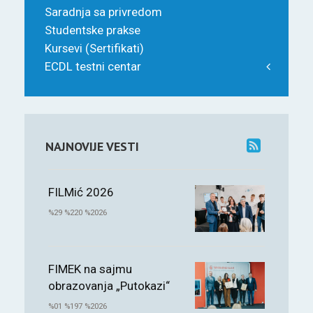
Saradnja sa privredom
Studentske prakse
Kursevi (Sertifikati)
ECDL testni centar
NAJNOVIJE VESTI
FILMić 2026
%29 %220 %2026
FIMEK na sajmu
obrazovanja „Putokazi“
%01 %197 %2026