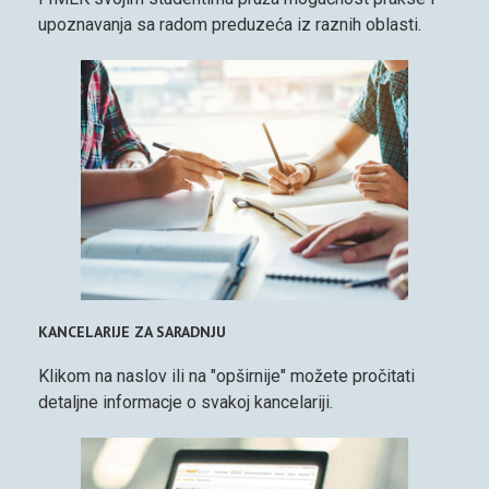
upoznavanja sa radom preduzeća iz raznih oblasti.
KANCELARIJE ZA SARADNJU
Klikom na naslov ili na "opširnije" možete pročitati
detaljne informacje o svakoj kancelariji.