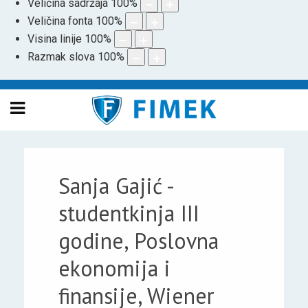
Veličina sadržaja
100
%
Veličina fonta
100
%
Visina linije
100
%
Razmak slova
100
%
Sanja Gajić -
studentkinja III
godine, Poslovna
ekonomija i
finansije, Wiener