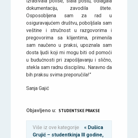
izrađivala polise, slala poštu, odlagala
dokumentaciju, zavodila štete.
Osposobljena sam za rad u
osiguravajućem društvu, poboljšala sam
veštine i stručnost u razgovorima i
pregovorima sa klijentima, primenila
sam naučeno u praksi, upoznala sam
dosta ljudi koji mi mogu biti od pomoći
u budućnosti pri zapošljavanju i slično,
stekla sam radnu disciplinu.. Naravno da
bih praksu svima preporučila!”
Sanja Gajić
Objavljeno u:
STUDENTSKE PRAKSE
Više iz ove kategorije
« Dušica
Grujić – studentkinja III godine,