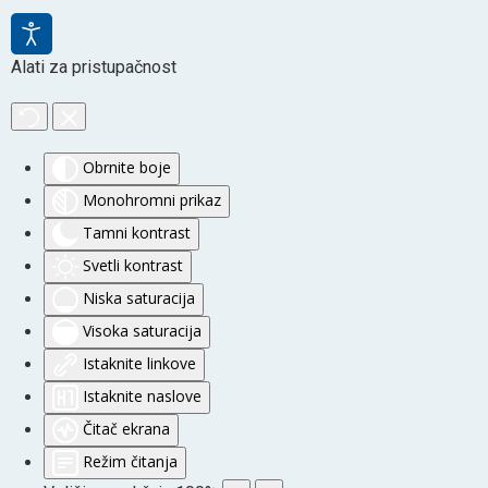
Alati za pristupačnost
Obrnite boje
Monohromni prikaz
Tamni kontrast
Svetli kontrast
Niska saturacija
Visoka saturacija
Istaknite linkove
Istaknite naslove
Čitač ekrana
Režim čitanja