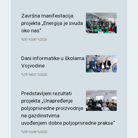
Završna manifestacija
projekta „Energija je svuda
oko nas“
%05 %500 %2026
Dani informatike u školama
Vojvodine
%29 %827 %2025
Predstavljeni rezultati
projekta „Unapređenje
poljoprivredne proizvodnje
na gazdinstvima
uvođenjem dobre poljoprivredne prakse“
%09 %508 %2025