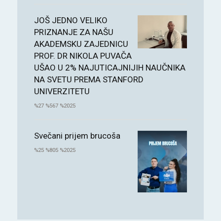
JOŠ JEDNO VELIKO
PRIZNANJE ZA NAŠU
AKADEMSKU ZAJEDNICU
PROF. DR NIKOLA PUVAČA
UŠAO U 2% NAJUTICAJNIJIH NAUČNIKA
NA SVETU PREMA STANFORD
UNIVERZITETU
%27 %567 %2025
Svečani prijem brucoša
%25 %805 %2025