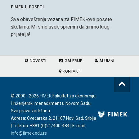
FIMEK U POSETI
Sva obaveštenja vezana za FIMEK-ove posete
školama. Mi smo uvek spremni da širimo krug
prijatelja!
NOVOSTI
GALERIJE
ALUMNI
KONTAKT
© 2000 -
2026
FIMEK
Fakultet za ekonomiju
i inženjerski menadžment u Novom Sadu.
Sva prava zadržana.
Adresa: Cvećarska 2, 21107 Novi Sad, Srbija
| Telefon:
+381 (0)21/400-484
| E-mail:
info@fimek.edu.rs