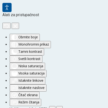
Alati za pristupačnost
Obrnite boje
Monohromni prikaz
Tamni kontrast
Svetli kontrast
Niska saturacija
Visoka saturacija
Istaknite linkove
Istaknite naslove
Čitač ekrana
Režim čitanja