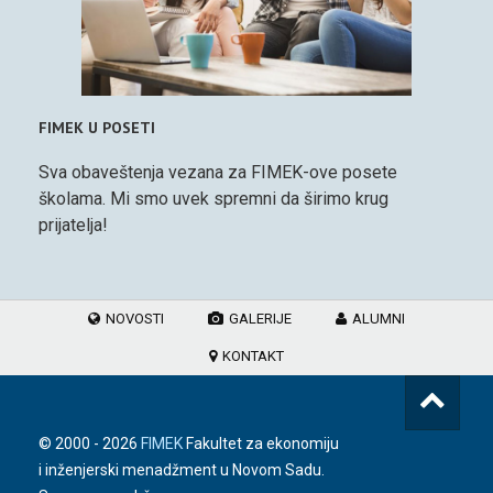
FIMEK U POSETI
Sva obaveštenja vezana za FIMEK-ove posete
školama. Mi smo uvek spremni da širimo krug
prijatelja!
NOVOSTI
GALERIJE
ALUMNI
KONTAKT
© 2000 -
2026
FIMEK
Fakultet za ekonomiju
i inženjerski menadžment u Novom Sadu.