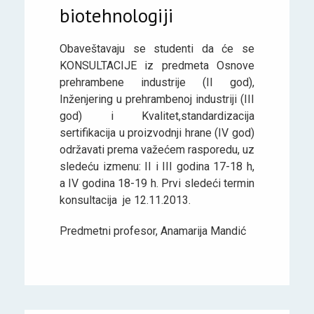
biotehnologiji
Obaveštavaju se studenti da će se
KONSULTACIJE iz predmeta Osnove
prehrambene industrije (II god),
Inženjering u prehrambenoj industriji (III
god) i Kvalitet,standardizacija
sertifikacija u proizvodnji hrane (IV god)
održavati prema važećem rasporedu, uz
sledeću izmenu: II i III godina 17-18 h,
a IV godina 18-19 h. Prvi sledeći termin
konsultacija je 12.11.2013.
Predmetni profesor, Anamarija Mandić