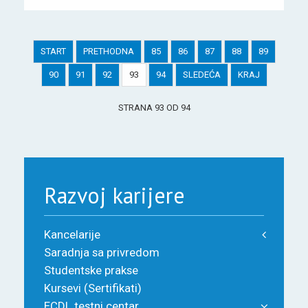
START
PRETHODNA
85
86
87
88
89
90
91
92
93
94
SLEDEĆA
KRAJ
STRANA 93 OD 94
Razvoj karijere
Kancelarije
Saradnja sa privredom
Studentske prakse
Kursevi (Sertifikati)
ECDL testni centar