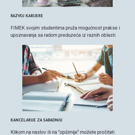
RAZVOJ KARIJERE
FIMEK svojim studentima pruža mogućnost prakse i
upoznavanja sa radom preduzeća iz raznih oblasti.
KANCELARIJE ZA SARADNJU
Klikom na naslov ili na "opširnije" možete pročitati