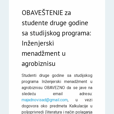
OBAVEŠTENJE za
studente druge godine
sa studijskog programa:
Inženjerski
menadžment u
agrobiznisu
Studenti druge godine sa studijskog
programa Inženjerski menadžment u
agrobiznisu OBAVEZNO da se jave na
sledeću email adresu:
majadnovisad@gmail.com
, u vezi
dogovora oko predmeta Kalkulacije u
poljoprivredi (literatura i način polaganja