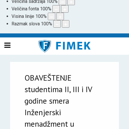
Veličina sadržaja
100
%
Veličina fonta
100
%
Visina linije
100
%
Razmak slova
100
%
OBAVEŠTENJE
studentima II, III i IV
godine smera
Inženjerski
menadžment u