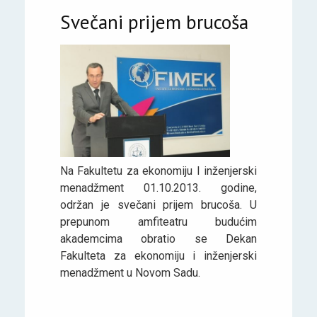
Svečani prijem brucoša
Na Fakultetu za ekonomiju I inženjerski
menadžment 01.10.2013. godine,
održan je svečani prijem brucoša. U
prepunom amfiteatru budućim
akademcima obratio se Dekan
Fakulteta za ekonomiju i inženjerski
menadžment u Novom Sadu.