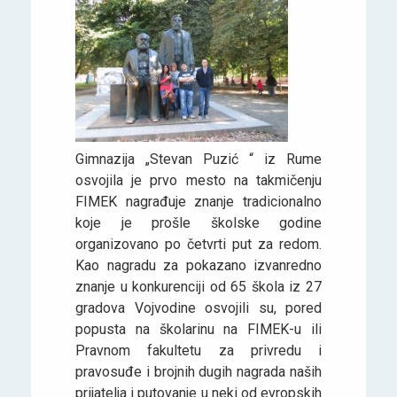
Gimnazija „Stevan Puzić “ iz Rume
osvojila je prvo mesto na takmičenju
FIMEK nagrađuje znanje tradicionalno
koje je prošle školske godine
organizovano po četvrti put za redom.
Kao nagradu za pokazano izvanredno
znanje u konkurenciji od 65 škola iz 27
gradova Vojvodine osvojili su, pored
popusta na školarinu na FIMEK-u ili
Pravnom fakultetu za privredu i
pravosuđe i brojnih dugih nagrada naših
prijatelja i putovanje u neki od evropskih