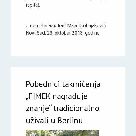
ispita).
predmetni asistent Maja Drobnjaković
Novi Sad, 23. oktobar 2013. godine
Pobednici takmičenja
„FIMEK nagrađuje
znanje“ tradicionalno
uživali u Berlinu