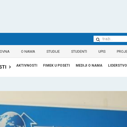
LOVNA
O NAMA
STUDIJE
STUDENTI
UPIS
PROJE
AKTIVNOSTI
FIMEK U POSETI
MEDIJI O NAMA
LIDERSTVO
STI