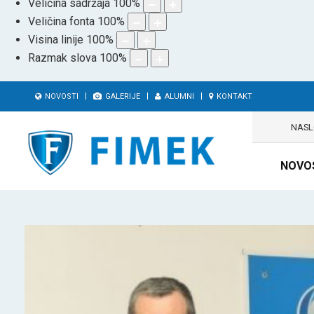
Veličina sadržaja
100
%
Veličina fonta
100
%
Visina linije
100
%
Razmak slova
100
%
NOVOSTI
GALERIJE
ALUMNI
KONTAKT
NAS
NOVO