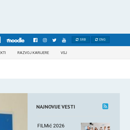
SRB
ENG
KTI
RAZVOJ KARIJERE
VSJ
NAJNOVIJE VESTI
FILMić 2026