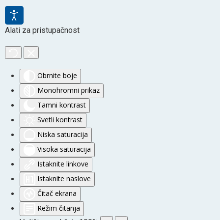
Alati za pristupačnost
Obrnite boje
Monohromni prikaz
Tamni kontrast
Svetli kontrast
Niska saturacija
Visoka saturacija
Istaknite linkove
Istaknite naslove
Čitač ekrana
Režim čitanja