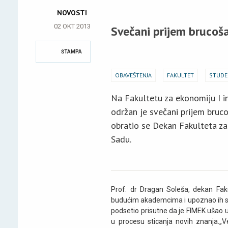
NOVOSTI
02 OKT 2013
Svečani prijem brucoš
ŠTAMPA
OBAVEŠTENJA
FAKULTET
STUDE
Na Fakultetu za ekonomiju I 
održan je svečani prijem bru
obratio se Dekan Fakulteta z
Sadu.
Prof. dr Dragan Soleša, dekan Fak
budućim akademcima i upoznao ih sa
podsetio prisutne da je FIMEK ušao u
u procesu sticanja novih znanja.„V