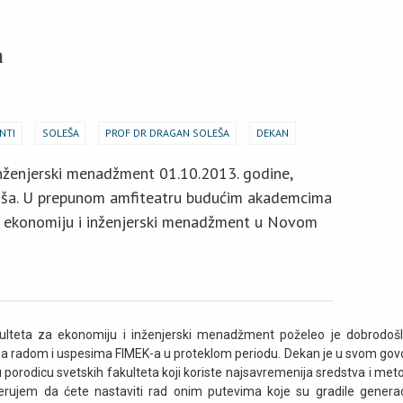
a
NTI
SOLEŠA
PROF DR DRAGAN SOLEŠA
DEKAN
inženjerski menadžment 01.10.2013. godine,
coša. U prepunom amfiteatru budućim akademcima
a ekonomiju i inženjerski menadžment u Novom
ulteta za ekonomiju i inženjerski menadžment poželeo je dobrodošl
 radom i uspesima FIMEK-a u proteklom periodu. Dekan je u svom gov
 porodicu svetskih fakulteta koji koriste najsavremenija sredstva i met
erujem da ćete nastaviti rad onim putevima koje su gradile generac