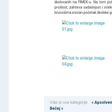
školovanih na FIMEK-u. Na tom putu
prošlost, zahteva sadašnjost i oček
brucošima srećan početak školske g
Više iz ove kategorije
« Apsolve
Bečej »