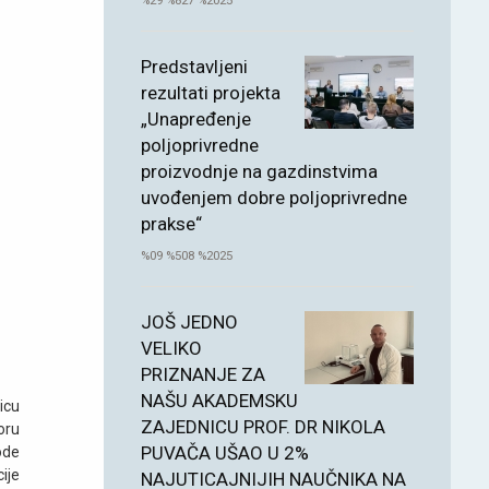
%29 %827 %2025
Predstavljeni
rezultati projekta
„Unapređenje
poljoprivredne
proizvodnje na gazdinstvima
uvođenjem dobre poljoprivredne
prakse“
%09 %508 %2025
JOŠ JEDNO
VELIKO
PRIZNANJE ZA
NAŠU AKADEMSKU
icu
ZAJEDNICU PROF. DR NIKOLA
oru
PUVAČA UŠAO U 2%
ode
ije
NAJUTICAJNIJIH NAUČNIKA NA