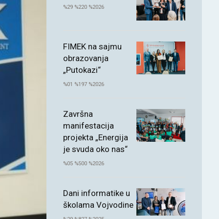
%29 %220 %2026
FIMEK na sajmu
obrazovanja
„Putokazi“
%01 %197 %2026
Završna
manifestacija
projekta „Energija
je svuda oko nas“
%05 %500 %2026
Dani informatike u
školama Vojvodine