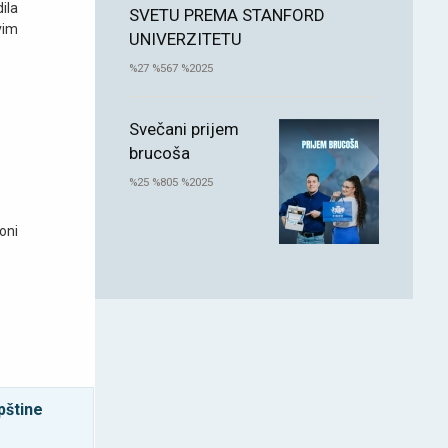
ila
SVETU PREMA STANFORD
vim
UNIVERZITETU
%27 %567 %2025
Svečani prijem
brucoša
%25 %805 %2025
oni
pštine