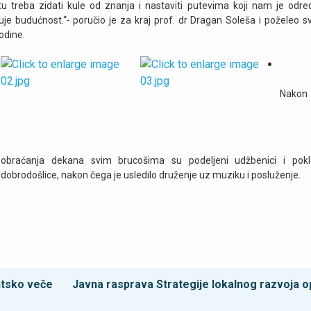
 treba zidati kule od znanja i nastaviti putevima koji nam je odred
uje budućnost.“- poručio je za kraj prof. dr Dragan Soleša i poželeo s
odine.
Nakon
obraćanja dekana svim brucošima su podeljeni udžbenici i pokl
dobrodošlice, nakon čega je usledilo druženje uz muziku i posluženje.
ntsko veče
Javna rasprava Strategije lokalnog razvoja o