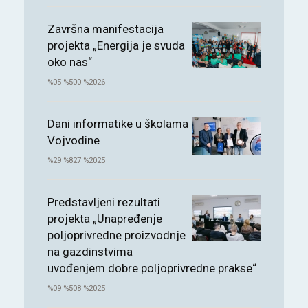
Završna manifestacija
projekta „Energija je svuda
oko nas“
%05 %500 %2026
Dani informatike u školama
Vojvodine
%29 %827 %2025
Predstavljeni rezultati
projekta „Unapređenje
poljoprivredne proizvodnje
na gazdinstvima
uvođenjem dobre poljoprivredne prakse“
%09 %508 %2025