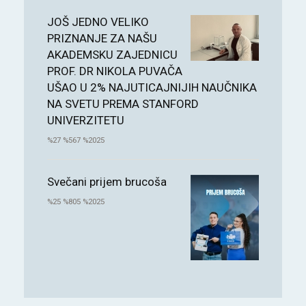
JOŠ JEDNO VELIKO
PRIZNANJE ZA NAŠU
AKADEMSKU ZAJEDNICU
PROF. DR NIKOLA PUVAČA
UŠAO U 2% NAJUTICAJNIJIH NAUČNIKA
NA SVETU PREMA STANFORD
UNIVERZITETU
%27 %567 %2025
Svečani prijem brucoša
%25 %805 %2025