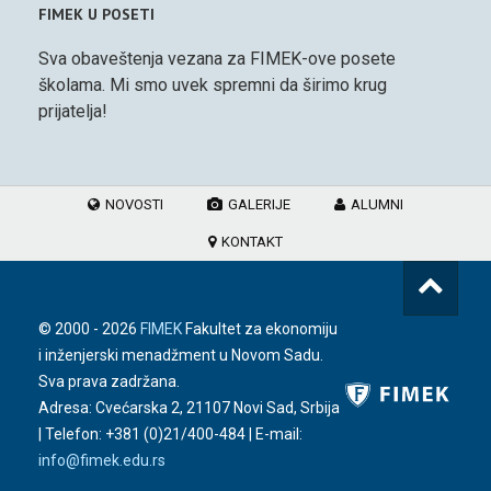
FIMEK U POSETI
Sva obaveštenja vezana za FIMEK-ove posete
školama. Mi smo uvek spremni da širimo krug
prijatelja!
NOVOSTI
GALERIJE
ALUMNI
KONTAKT
© 2000 -
2026
FIMEK
Fakultet za ekonomiju
i inženjerski menadžment u Novom Sadu.
Sva prava zadržana.
Adresa: Cvećarska 2, 21107 Novi Sad, Srbija
| Telefon:
+381 (0)21/400-484
| E-mail:
info@fimek.edu.rs