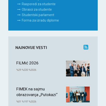
Rasporedi za studente
Obrasci za studente
Studentski parlament
Forma za izradu diplome
NAJNOVIJE VESTI
FILMić 2026
%29 %220 %2026
FIMEK na sajmu
obrazovanja „Putokazi“
%01 %197 %2026