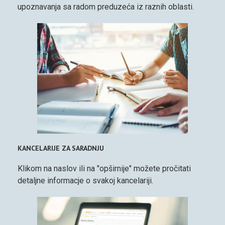
upoznavanja sa radom preduzeća iz raznih oblasti.
KANCELARIJE ZA SARADNJU
Klikom na naslov ili na "opširnije" možete pročitati
detaljne informacje o svakoj kancelariji.