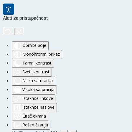
Alati za pristupačnost
Obrnite boje
Monohromni prikaz
Tamni kontrast
Svetli kontrast
Niska saturacija
Visoka saturacija
Istaknite linkove
Istaknite naslove
Čitač ekrana
Režim čitanja