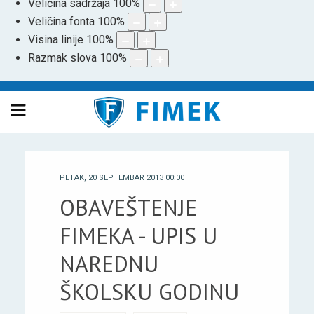
Veličina sadržaja
100
%
Veličina fonta
100
%
Visina linije
100
%
Razmak slova
100
%
PETAK, 20 SEPTEMBAR 2013 00:00
OBAVEŠTENJE
FIMEKA - UPIS U
NAREDNU
ŠKOLSKU GODINU