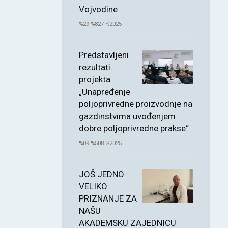
Vojvodine
%29 %827 %2025
Predstavljeni
rezultati
projekta
„Unapređenje
poljoprivredne proizvodnje na
gazdinstvima uvođenjem
dobre poljoprivredne prakse“
%09 %508 %2025
JOŠ JEDNO
VELIKO
PRIZNANJE ZA
NAŠU
AKADEMSKU ZAJEDNICU