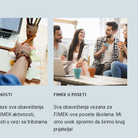
VNOSTI
FIMEK U POSETI
aze sva obaveštenja
Sva obaveštenja vezana za
IMEK aktivnosti,
FIMEK-ove posete školama. Mi
osti u vezi sa tribinama
smo uvek spremni da širimo krug
prijatelja!