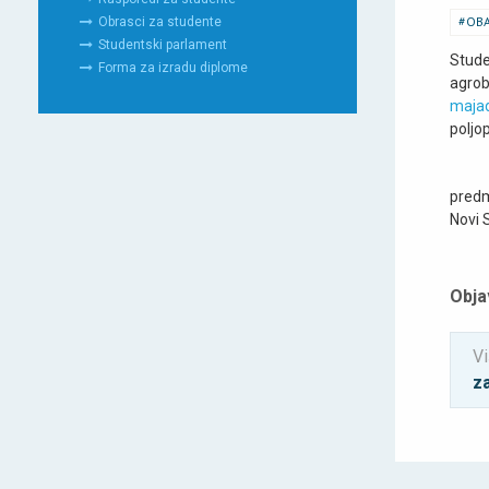
OBA
Obrasci za studente
Studentski parlament
Stud
Forma za izradu diplome
agr
maja
poljop
predm
Novi 
Obja
Vi
z