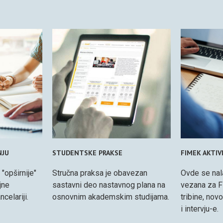
NJU
STUDENTSKE PRAKSE
FIMEK AKTI
 "opširnije"
Stručna praksa je obavezan
Ovde se nal
jne
sastavni deo nastavnog plana na
vezana za F
celariji.
osnovnim akademskim studijama.
tribine, nov
i intervju-e.