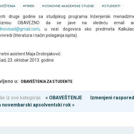
VEŠTENJA
FIMEK
OSNOVNE AKADEMSKE STUDIJE
STUDENTI
enti druge godine sa studijskog programa Inženjerski menadžm
obiznisu OBAVEZNO da se jave na sledeću email adr
dnovisad@gmail.com
, u vezi dogovora oko predmeta Kalkulac
rivredi (literatura i način polaganja ispita).
etni asistent Maja Drobnjaković
Sad, 23. oktobar 2013. godine
vljeno u:
OBAVEŠTENJA ZA STUDENTE
še iz ove kategorije
« OBAVEŠTENJE
Izmenjeni raspore
a novembarski apsolventski rok »