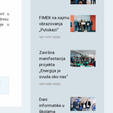
ent u
FIMEK na sajmu
esu:
obrazovanja
ije u
„Putokazi“
%01 %197 %2026
Završna
manifestacija
projekta
„Energija je
svuda oko nas“
d
%05 %500 %2026
Dani
informatike u
školama