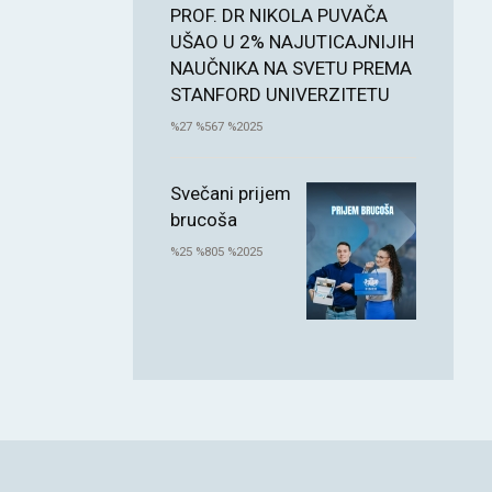
PROF. DR NIKOLA PUVAČA
UŠAO U 2% NAJUTICAJNIJIH
NAUČNIKA NA SVETU PREMA
STANFORD UNIVERZITETU
%27 %567 %2025
Svečani prijem
brucoša
%25 %805 %2025