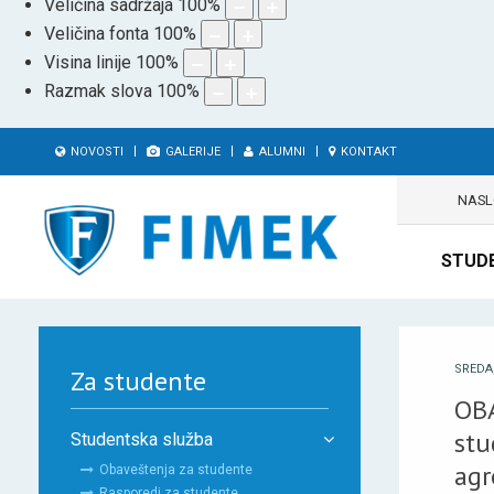
Veličina sadržaja
100
%
Veličina fonta
100
%
Visina linije
100
%
Razmak slova
100
%
NOVOSTI
GALERIJE
ALUMNI
KONTAKT
NAS
STUD
SREDA,
Za studente
OBA
stu
Studentska služba
agr
Obaveštenja za studente
Rasporedi za studente