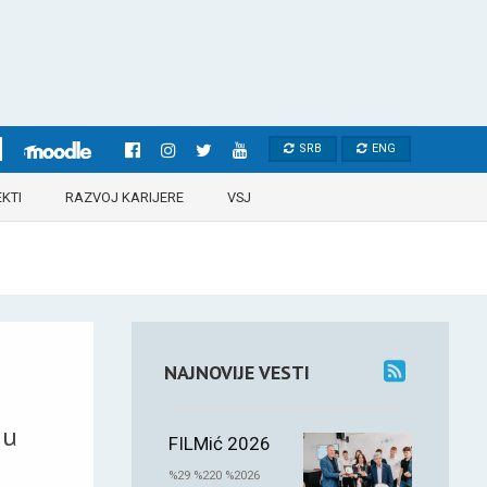
SRB
ENG
KTI
RAZVOJ KARIJERE
VSJ
NAJNOVIJE VESTI
 u
FILMić 2026
%29 %220 %2026