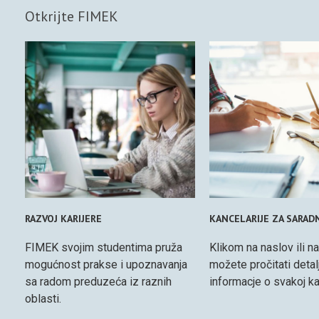
Otkrijte FIMEK
RAZVOJ KARIJERE
KANCELARIJE ZA SARAD
FIMEK svojim studentima pruža
Klikom na naslov ili na
mogućnost prakse i upoznavanja
možete pročitati detal
sa radom preduzeća iz raznih
informacje o svakoj kan
oblasti.