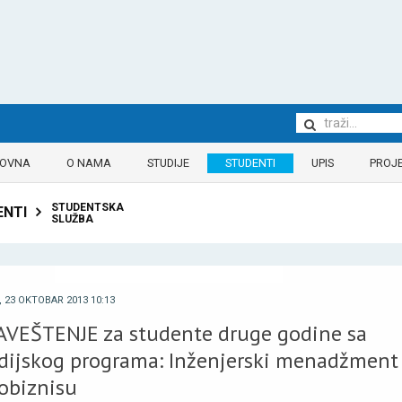
LOVNA
O NAMA
STUDIJE
STUDENTI
UPIS
PROJE
STUDENTSKA
ENTI
SLUŽBA
 23 OKTOBAR 2013 10:13
VEŠTENJE za studente druge godine sa
dijskog programa: Inženjerski menadžment
obiznisu