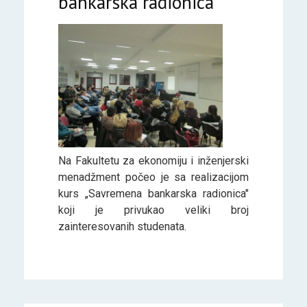
bankarska radionica“
Na Fakultetu za ekonomiju i inženjerski
menadžment počeo je sa realizacijom
kurs „Savremena bankarska radionica"
koji je privukao veliki broj
zainteresovanih studenata.