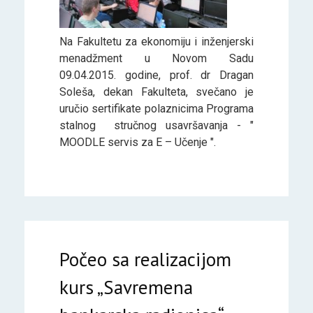
Na Fakultetu za ekonomiju i inženjerski
menadžment u Novom Sadu
09.04.2015. godine, prof. dr Dragan
Soleša, dekan Fakulteta, svečano je
uručio sertifikate polaznicima Programa
stalnog stručnog usavršavanja - "
MOODLE servis za E – Učenje ".
Počeo sa realizacijom
kurs „Savremena