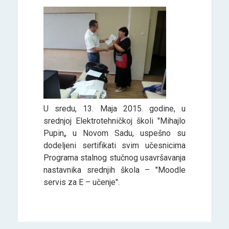
U sredu, 13. Maja 2015. godine, u
srednjoj Elektrotehničkoj školi "Mihajlo
Pupin„ u Novom Sadu, uspešno su
dodeljeni sertifikati svim učesnicima
Programa stalnog stučnog usavršavanja
nastavnika srednjih škola – "Moodle
servis za E – učenje".