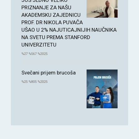
JOŠ JEDNO VELIKO
PRIZNANJE ZA NAŠU
AKADEMSKU ZAJEDNICU
PROF. DR NIKOLA PUVAČA
UŠAO U 2% NAJUTICAJNIJIH NAUČNIKA
NA SVETU PREMA STANFORD
UNIVERZITETU
%27 %567 %2025
Svečani prijem brucoša
%25 %805 %2025