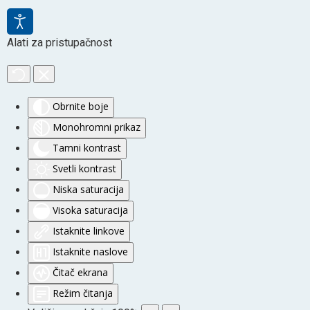
Alati za pristupačnost
Obrnite boje
Monohromni prikaz
Tamni kontrast
Svetli kontrast
Niska saturacija
Visoka saturacija
Istaknite linkove
Istaknite naslove
Čitač ekrana
Režim čitanja