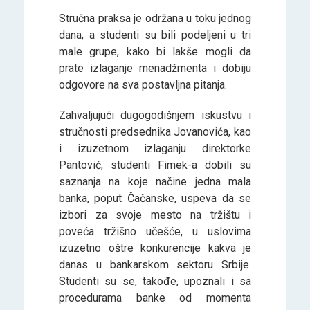
Stručna praksa je održana u toku jednog
dana, a studenti su bili podeljeni u tri
male grupe, kako bi lakše mogli da
prate izlaganje menadžmenta i dobiju
odgovore na sva postavljna pitanja.
Zahvaljujući dugogodišnjem iskustvu i
stručnosti predsednika Jovanovića, kao
i izuzetnom izlaganju direktorke
Pantović, studenti Fimek-a dobili su
saznanja na koje načine jedna mala
banka, poput Čačanske, uspeva da se
izbori za svoje mesto na tržištu i
poveća tržišno učešće, u uslovima
izuzetno oštre konkurencije kakva je
danas u bankarskom sektoru Srbije.
Studenti su se, takođe, upoznali i sa
procedurama banke od momenta