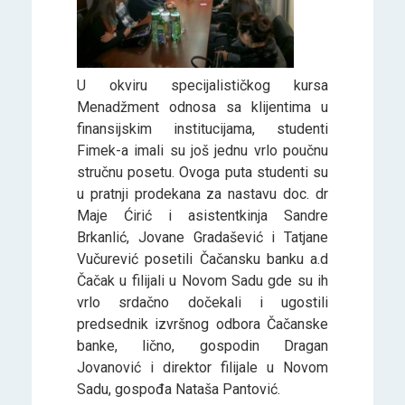
U okviru specijalističkog kursa
Menadžment odnosa sa klijentima u
finansijskim institucijama, studenti
Fimek-a imali su još jednu vrlo poučnu
stručnu posetu. Ovoga puta studenti su
u pratnji prodekana za nastavu doc. dr
Maje Ćirić i asistentkinja Sandre
Brkanlić, Jovane Gradašević i Tatjane
Vučurević posetili Čačansku banku a.d
Čačak u filijali u Novom Sadu gde su ih
vrlo srdačno dočekali i ugostili
predsednik izvršnog odbora Čačanske
banke, lično, gospodin Dragan
Jovanović i direktor filijale u Novom
Sadu, gospođa Nataša Pantović.