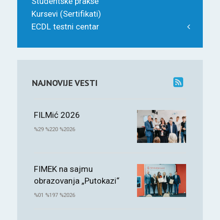
Studentske prakse
Kursevi (Sertifikati)
ECDL testni centar
NAJNOVIJE VESTI
FILMić 2026
%29 %220 %2026
FIMEK na sajmu
obrazovanja „Putokazi“
%01 %197 %2026