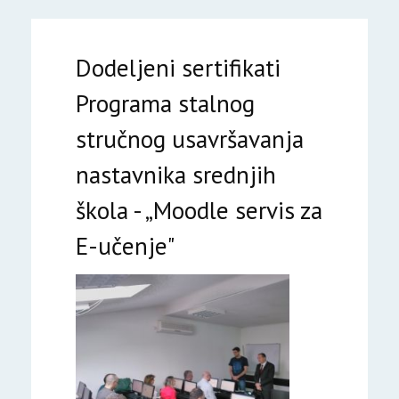
Dodeljeni sertifikati
Programa stalnog
stručnog usavršavanja
nastavnika srednjih
škola - „Moodle servis za
E-učenje"