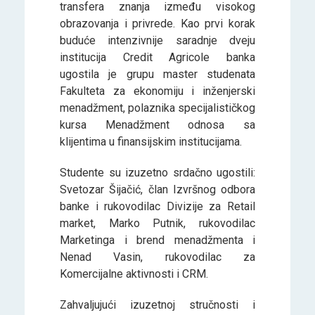
transfera znanja između visokog
obrazovanja i privrede. Kao prvi korak
buduće intenzivnije saradnje dveju
institucija Credit Agricole banka
ugostila je grupu master studenata
Fakulteta za ekonomiju i inženjerski
menadžment, polaznika specijalističkog
kursa Menadžment odnosa sa
klijentima u finansijskim institucijama.
Studente su izuzetno srdačno ugostili:
Svetozar Šijačić, član Izvršnog odbora
banke i rukovodilac Divizije za Retail
market, Marko Putnik, rukovodilac
Marketinga i brend menadžmenta i
Nenad Vasin, rukovodilac za
Komercijalne aktivnosti i CRM.
Zahvaljujući izuzetnoj stručnosti i