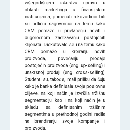
višegodišnjem iskustvu upravo u
oblasti marketinga u finansijskim
institucijama, pomenuti rukovodioci bili
su odlični sagovornici na temu kako
CRM pomaže u privlačenju novih i
dugoročnom zadržavanju postojećih
klijenata. Diskutovalo se i na temu kako
CRM pomaže u kreiranju novih
proizvoda, povećanju prodaje
postojećih proizvoda (eng. up-selling) i
unakrsnoj prodaji (eng. cross-selling).
Studenti su, takođe, imali priliku da čuju
kako je banka definisala svoje poslovne
ciljeve, na koji način je izvršila tržišnu
segmentaciju, kao i na koji način je u
skladu sa definisanim tržišnim
segmentima u prethodnoj godini radila
na brendiranju svoje kompanije i
proizvoda.