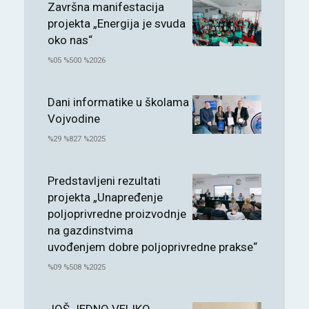
Završna manifestacija
projekta „Energija je svuda
oko nas“
%05 %500 %2026
Dani informatike u školama
Vojvodine
%29 %827 %2025
Predstavljeni rezultati
projekta „Unapređenje
poljoprivredne proizvodnje
na gazdinstvima
uvođenjem dobre poljoprivredne prakse“
%09 %508 %2025