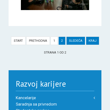
START
PRETHODNA
1
2
SLEDEĆA
KRAJ
STRANA 1 OD 2
Razvoj karijere
Kancelarije
Saradnja sa privredom