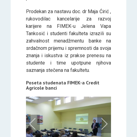
Prodekan za nastavu doc. dr Maja Ćirić ,
rukovodilac kancelarije za razvoj
karijere na FIMEK-u Jelena Vapa
Tankosić i studenti fakulteta izrazili su
zahvalnost menadžmentu banke na
srdačnom prijemu i spremnosti da svoja
znanja i iskustva iz prakse prenesu na
studente i time upotpune njihova
saznanja stečena na fakultetu.
Poseta studenata FIMEK-a Credit
Agricole banci