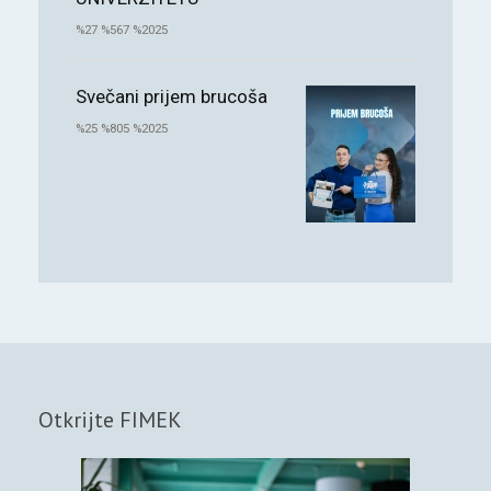
%27 %567 %2025
Svečani prijem brucoša
%25 %805 %2025
Otkrijte FIMEK