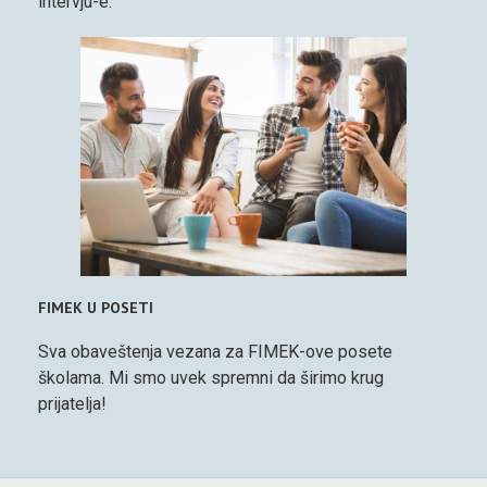
intervju-e.
FIMEK U POSETI
Sva obaveštenja vezana za FIMEK-ove posete
školama. Mi smo uvek spremni da širimo krug
prijatelja!