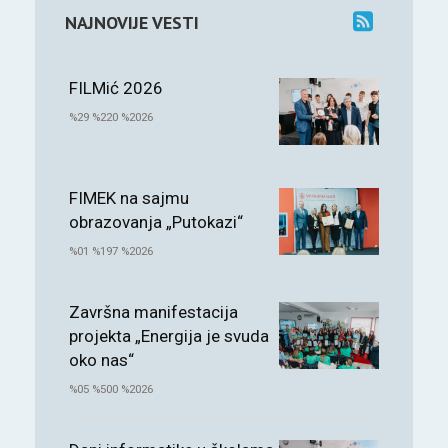
NAJNOVIJE VESTI
FILMić 2026
%29 %220 %2026
FIMEK na sajmu
obrazovanja „Putokazi“
%01 %197 %2026
Završna manifestacija
projekta „Energija je svuda
oko nas“
%05 %500 %2026