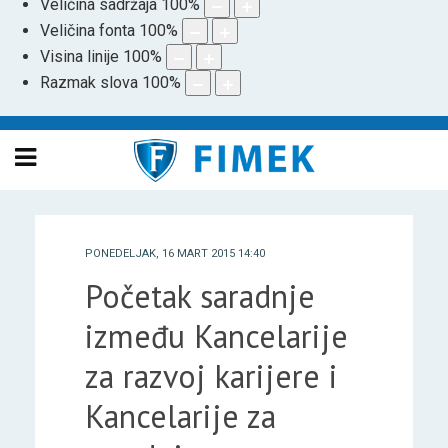
Veličina sadržaja
100
%
Veličina fonta
100
%
Visina linije
100
%
Razmak slova
100
%
PONEDELJAK, 16 MART 2015 14:40
Početak saradnje
između Kancelarije
za razvoj karijere i
Kancelarije za