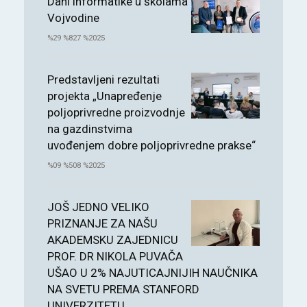
Dani informatike u školama
Vojvodine
%29 %827 %2025
Predstavljeni rezultati
projekta „Unapređenje
poljoprivredne proizvodnje
na gazdinstvima
uvođenjem dobre poljoprivredne prakse“
%09 %508 %2025
JOŠ JEDNO VELIKO
PRIZNANJE ZA NAŠU
AKADEMSKU ZAJEDNICU
PROF. DR NIKOLA PUVAČA
UŠAO U 2% NAJUTICAJNIJIH NAUČNIKA
NA SVETU PREMA STANFORD
UNIVERZITETU