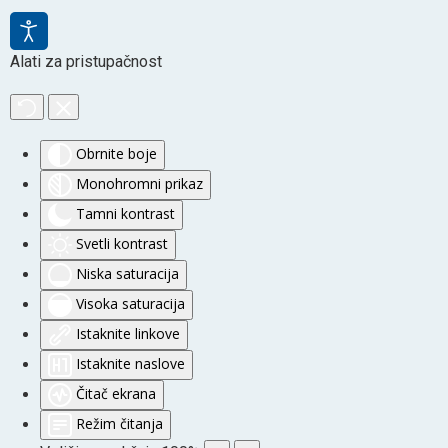
Alati za pristupačnost
Obrnite boje
Monohromni prikaz
Tamni kontrast
Svetli kontrast
Niska saturacija
Visoka saturacija
Istaknite linkove
Istaknite naslove
Čitač ekrana
Režim čitanja