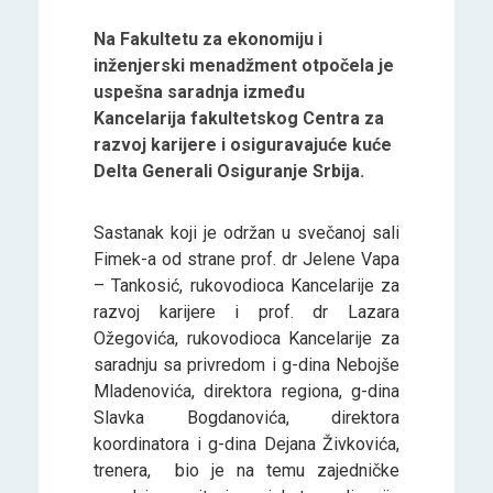
Na Fakultetu za ekonomiju i
inženjerski menadžment otpočela je
uspešna saradnja između
Kancelarija fakultetskog Centra za
razvoj karijere i osiguravajuće kuće
Delta Generali Osiguranje Srbija.
Sastanak koji je održan u svečanoj sali
Fimek-a od strane prof. dr Jelene Vapa
– Tankosić, rukovodioca Kancelarije za
razvoj karijere i prof. dr Lazara
Ožegovića, rukovodioca Kancelarije za
saradnju sa privredom i g-dina Nebojše
Mladenovića, direktora regiona, g-dina
Slavka Bogdanovića, direktora
koordinatora i g-dina Dejana Živkovića,
trenera, bio je na temu zajedničke