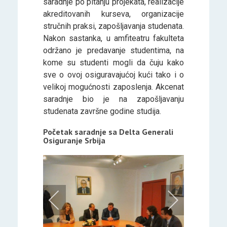
saradnje po pitanju projekata, realizacije
akreditovanih kurseva, organizacije
stručnih praksi, zapošljavanja studenata.
Nakon sastanka, u amfiteatru fakulteta
održano je predavanje studentima, na
kome su studenti mogli da čuju kako
sve o ovoj osiguravajućoj kući tako i o
velikoj mogućnosti zaposlenja. Akcenat
saradnje bio je na zapošljavanju
studenata završne godine studija.
Početak saradnje sa Delta Generali
Osiguranje Srbija