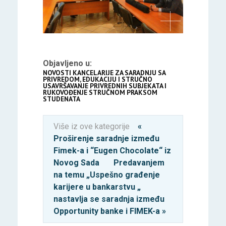
Objavljeno u:
NOVOSTI KANCELARIJE ZA SARADNJU SA
PRIVREDOM, EDUKACIJU I STRUČNO
USAVRŠAVANJE PRIVREDNIH SUBJEKATA I
RUKOVOĐENJE STRUČNOM PRAKSOM
STUDENATA
Više iz ove kategorije
«
Proširenje saradnje između
Fimek-a i “Eugen Chocolate“ iz
Novog Sada
Predavanjem
na temu „Uspešno građenje
karijere u bankarstvu „
nastavlja se saradnja između
Opportunity banke i FIMEK-a »