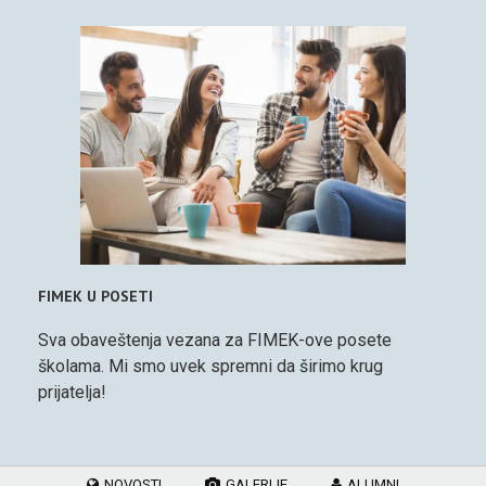
FIMEK U POSETI
Sva obaveštenja vezana za FIMEK-ove posete
školama. Mi smo uvek spremni da širimo krug
prijatelja!
NOVOSTI
GALERIJE
ALUMNI