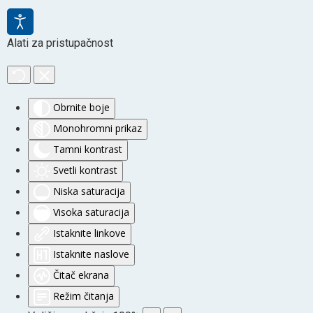
Alati za pristupačnost
Obrnite boje
Monohromni prikaz
Tamni kontrast
Svetli kontrast
Niska saturacija
Visoka saturacija
Istaknite linkove
Istaknite naslove
Čitač ekrana
Režim čitanja