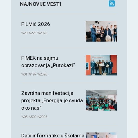
NAJNOVIJE VESTI
FILMić 2026
%29 %220 %2026
FIMEK na sajmu
obrazovanja „Putokazi“
%01 %197 %2026
Završna manifestacija
projekta „Energija je svuda
oko nas“
%05 %500 %2026
Dani informatike u školama