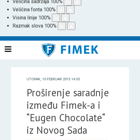
Veličina sadržaja
100
%
Veličina fonta
100
%
Visina linije
100
%
Razmak slova
100
%
UTORAK, 10 FEBRUAR 2015 14:03
Proširenje saradnje
između Fimek-a i
“Eugen Chocolate“
iz Novog Sada