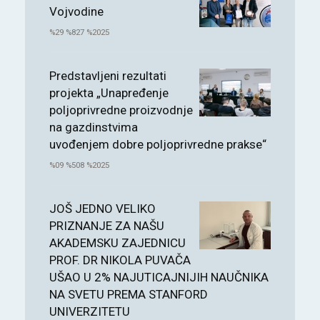
Vojvodine
%29 %827 %2025
Predstavljeni rezultati
projekta „Unapređenje
poljoprivredne proizvodnje
na gazdinstvima
uvođenjem dobre poljoprivredne prakse“
%09 %508 %2025
JOŠ JEDNO VELIKO
PRIZNANJE ZA NAŠU
AKADEMSKU ZAJEDNICU
PROF. DR NIKOLA PUVAČA
UŠAO U 2% NAJUTICAJNIJIH NAUČNIKA
NA SVETU PREMA STANFORD
UNIVERZITETU