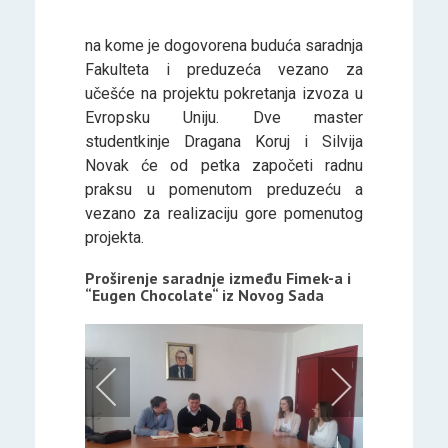
na kome je dogovorena buduća saradnja
Fakulteta i preduzeća vezano za
učešće na projektu pokretanja izvoza u
Evropsku Uniju. Dve master
studentkinje Dragana Koruj i Silvija
Novak će od petka započeti radnu
praksu u pomenutom preduzeću a
vezano za realizaciju gore pomenutog
projekta.
Proširenje saradnje između Fimek-a i
“Eugen Chocolate“ iz Novog Sada