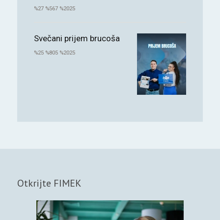
%27 %567 %2025
Svečani prijem brucoša
%25 %805 %2025
Otkrijte FIMEK