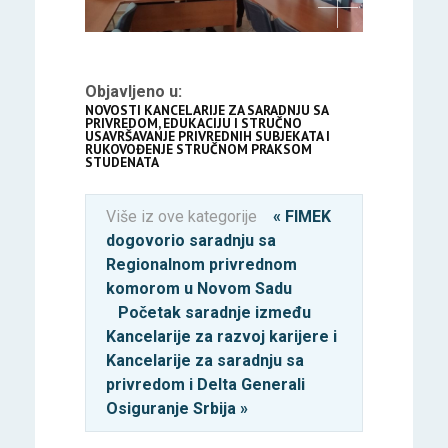
Objavljeno u:
NOVOSTI KANCELARIJE ZA SARADNJU SA
PRIVREDOM, EDUKACIJU I STRUČNO
USAVRŠAVANJE PRIVREDNIH SUBJEKATA I
RUKOVOĐENJE STRUČNOM PRAKSOM
STUDENATA
Više iz ove kategorije
« FIMEK
dogovorio saradnju sa
Regionalnom privrednom
komorom u Novom Sadu
Početak saradnje između
Kancelarije za razvoj karijere i
Kancelarije za saradnju sa
privredom i Delta Generali
Osiguranje Srbija »