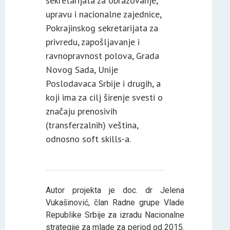
sekretarijata za obrazovanje,
upravu i nacionalne zajednice,
Pokrajinskog sekretarijata za
privredu, zapošljavanje i
ravnopravnost polova, Grada
Novog Sada, Unije
Poslodavaca Srbije i drugih, a
koji ima za cilj širenje svesti o
značaju prenosivih
(transferzalnih) veština,
odnosno soft skills-a.
Autor projekta je doc. dr Jelena
Vukašinović, član Radne grupe Vlade
Republike Srbije za izradu Nacionalne
strategije za mlade za period od 2015.