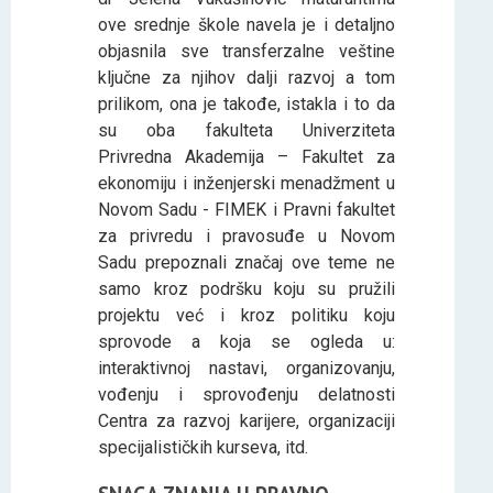
ove srednje škole navela je i detaljno
objasnila sve transferzalne veštine
ključne za njihov dalji razvoj a tom
prilikom, ona je takođe, istakla i to da
su oba fakulteta Univerziteta
Privredna Akademija – Fakultet za
ekonomiju i inženjerski menadžment u
Novom Sadu - FIMEK i Pravni fakultet
za privredu i pravosuđe u Novom
Sadu prepoznali značaj ove teme ne
samo kroz podršku koju su pružili
projektu već i kroz politiku koju
sprovode a koja se ogleda u:
interaktivnoj nastavi, organizovanju,
vođenju i sprovođenju delatnosti
Centra za razvoj karijere, organizaciji
specijalističkih kurseva, itd.