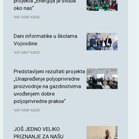
projekta „Energija je svuda
oko nas“
%05 %500 %2026
Dani informatike u školama
Vojvodine
%29 %827 %2025
Predstavljeni rezultati projekta
„Unapređenje poljoprivredne
proizvodnje na gazdinstvima
uvođenjem dobre
poljoprivredne prakse“
%09 %508 %2025
JOŠ JEDNO VELIKO
PRIZNANJE ZA NAŠU