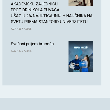
AKADEMSKU ZAJEDNICU
PROF. DR NIKOLA PUVAČA
UŠAO U 2% NAJUTICAJNIJIH NAUČNIKA NA
SVETU PREMA STANFORD UNIVERZITETU
%27 %567 %2025
Svečani prijem brucoša
%25 %805 %2025