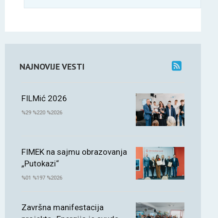
NAJNOVIJE VESTI
FILMić 2026
%29 %220 %2026
FIMEK na sajmu obrazovanja
„Putokazi“
%01 %197 %2026
Završna manifestacija