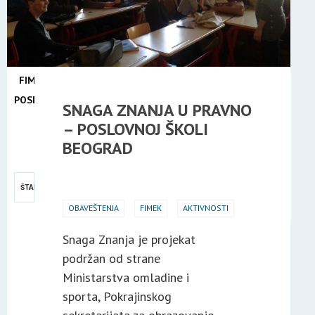
FIMEK
U
POSETI
SNAGA ZNANJA U PRAVNO
24
– POSLOVNOJ ŠKOLI
FEB
BEOGRAD
2015
ŠTAMPA
OBAVEŠTENJA
FIMEK
AKTIVNOSTI
Snaga Znanja je projekat
podržan od strane
Ministarstva omladine i
sporta, Pokrajinskog