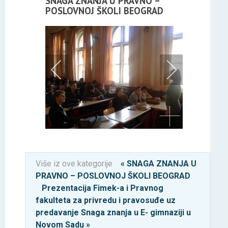
SNAGA ZNANJA U PRAVNO –
POSLOVNOJ ŠKOLI BEOGRAD
Više iz ove kategorije
« SNAGA ZNANJA U
PRAVNO – POSLOVNOJ ŠKOLI BEOGRAD
Prezentacija Fimek-a i Pravnog
fakulteta za privredu i pravosuđe uz
predavanje Snaga znanja u E- gimnaziji u
Novom Sadu »