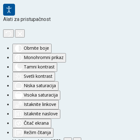
Alati za pristupačnost
Obrnite boje
Monohromni prikaz
Tamni kontrast
Svetli kontrast
Niska saturacija
Visoka saturacija
Istaknite linkove
Istaknite naslove
Čitač ekrana
Režim čitanja