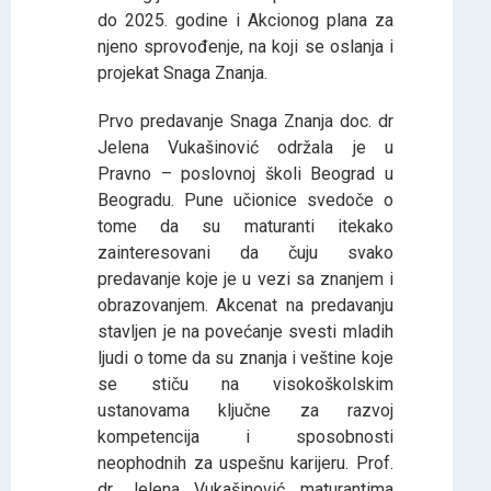
do 2025. godine i Akcionog plana za
njeno sprovođenje, na koji se oslanja i
projekat Snaga Znanja.
Prvo predavanje Snaga Znanja doc. dr
Jelena Vukašinović održala je u
Pravno – poslovnoj školi Beograd u
Beogradu. Pune učionice svedoče o
tome da su maturanti itekako
zainteresovani da čuju svako
predavanje koje je u vezi sa znanjem i
obrazovanjem. Akcenat na predavanju
stavljen je na povećanje svesti mladih
ljudi o tome da su znanja i veštine koje
se stiču na visokoškolskim
ustanovama ključne za razvoj
kompetencija i sposobnosti
neophodnih za uspešnu karijeru. Prof.
dr Jelena Vukašinović maturantima