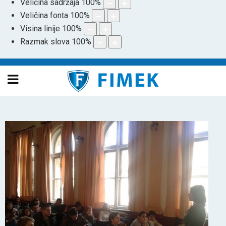
Veličina sadržaja
100
%
Veličina fonta
100
%
Visina linije
100
%
Razmak slova
100
%