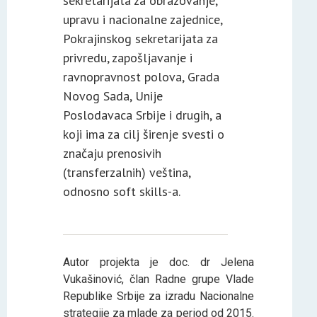
sekretarijata za obrazovanje,
upravu i nacionalne zajednice,
Pokrajinskog sekretarijata za
privredu, zapošljavanje i
ravnopravnost polova, Grada
Novog Sada, Unije
Poslodavaca Srbije i drugih, a
koji ima za cilj širenje svesti o
značaju prenosivih
(transferzalnih) veština,
odnosno soft skills-a.
Autor projekta je doc. dr Jelena
Vukašinović, član Radne grupe Vlade
Republike Srbije za izradu Nacionalne
strategije za mlade za period od 2015.