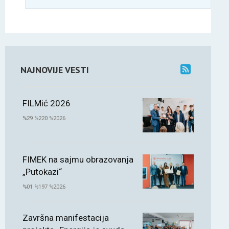
NAJNOVIJE VESTI
FILMić 2026
%29 %220 %2026
FIMEK na sajmu obrazovanja
„Putokazi“
%01 %197 %2026
Završna manifestacija