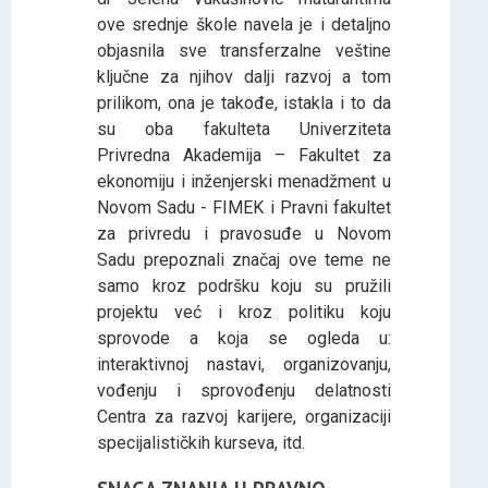
ove srednje škole navela je i detaljno
objasnila sve transferzalne veštine
ključne za njihov dalji razvoj a tom
prilikom, ona je takođe, istakla i to da
su oba fakulteta Univerziteta
Privredna Akademija – Fakultet za
ekonomiju i inženjerski menadžment u
Novom Sadu - FIMEK i Pravni fakultet
za privredu i pravosuđe u Novom
Sadu prepoznali značaj ove teme ne
samo kroz podršku koju su pružili
projektu već i kroz politiku koju
sprovode a koja se ogleda u:
interaktivnoj nastavi, organizovanju,
vođenju i sprovođenju delatnosti
Centra za razvoj karijere, organizaciji
specijalističkih kurseva, itd.