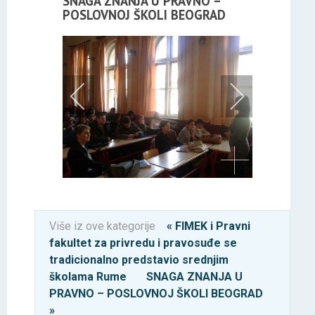
SNAGA ZNANJA U PRAVNO –
POSLOVNOJ ŠKOLI BEOGRAD
Više iz ove kategorije
« FIMEK i Pravni
fakultet za privredu i pravosuđe se
tradicionalno predstavio srednjim
školama Rume
SNAGA ZNANJA U
PRAVNO – POSLOVNOJ ŠKOLI BEOGRAD
»