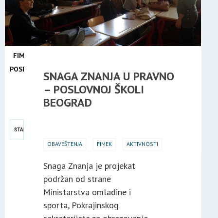
FIMEK
U
POSETI
SNAGA ZNANJA U PRAVNO
24
– POSLOVNOJ ŠKOLI
FEB
BEOGRAD
2015
ŠTAMPA
OBAVEŠTENJA
FIMEK
AKTIVNOSTI
Snaga Znanja je projekat
podržan od strane
Ministarstva omladine i
sporta, Pokrajinskog