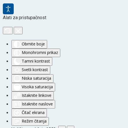
Alati za pristupačnost
Obrnite boje
Monohromni prikaz
Tamni kontrast
Svetli kontrast
Niska saturacija
Visoka saturacija
Istaknite linkove
Istaknite naslove
Čitač ekrana
Režim čitanja