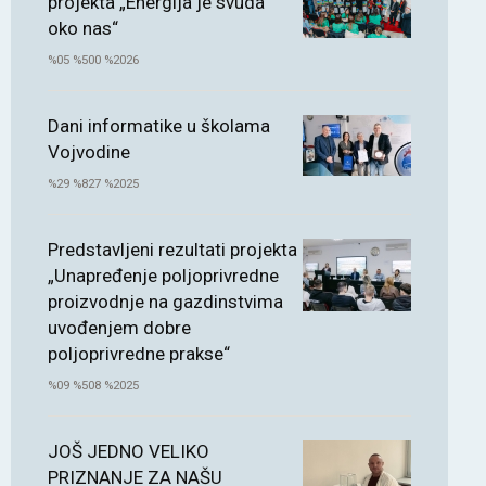
projekta „Energija je svuda
oko nas“
%05 %500 %2026
Dani informatike u školama
Vojvodine
%29 %827 %2025
Predstavljeni rezultati projekta
„Unapređenje poljoprivredne
proizvodnje na gazdinstvima
uvođenjem dobre
poljoprivredne prakse“
%09 %508 %2025
JOŠ JEDNO VELIKO
PRIZNANJE ZA NAŠU