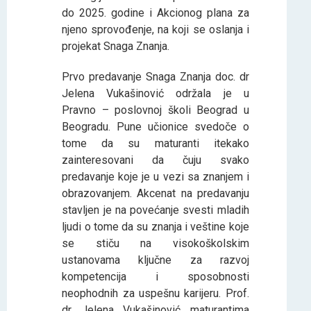
do 2025. godine i Akcionog plana za
njeno sprovođenje, na koji se oslanja i
projekat Snaga Znanja.
Prvo predavanje Snaga Znanja doc. dr
Jelena Vukašinović održala je u
Pravno – poslovnoj školi Beograd u
Beogradu. Pune učionice svedoče o
tome da su maturanti itekako
zainteresovani da čuju svako
predavanje koje je u vezi sa znanjem i
obrazovanjem. Akcenat na predavanju
stavljen je na povećanje svesti mladih
ljudi o tome da su znanja i veštine koje
se stiču na visokoškolskim
ustanovama ključne za razvoj
kompetencija i sposobnosti
neophodnih za uspešnu karijeru. Prof.
dr Jelena Vukašinović maturantima