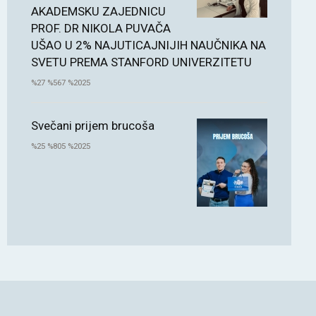
AKADEMSKU ZAJEDNICU
PROF. DR NIKOLA PUVAČA
UŠAO U 2% NAJUTICAJNIJIH NAUČNIKA NA
SVETU PREMA STANFORD UNIVERZITETU
%27 %567 %2025
Svečani prijem brucoša
%25 %805 %2025