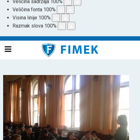
Veličina sadržaja
100
%
Veličina fonta
100
%
Visina linije
100
%
Razmak slova
100
%