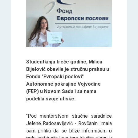
Studentkinja treće godine, Milica
Bijelović obavila je stručnu praksu u
Fondu "Evropski poslovi"
Autonomne pokrajine Vojvodine
(FEP) u Novom Sadu i sa nama
podelila svoje utiske:
"Pod mentorstvom stručne saradnice
Jelene Radosavljević - Rovčanin, imala
sam priliku da se bliže informišem o