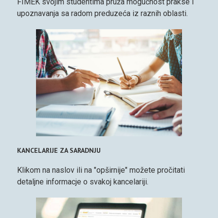
FIMEK svojim studentima pruža mogućnost prakse i
upoznavanja sa radom preduzeća iz raznih oblasti.
KANCELARIJE ZA SARADNJU
Klikom na naslov ili na "opširnije" možete pročitati
detaljne informacje o svakoj kancelariji.