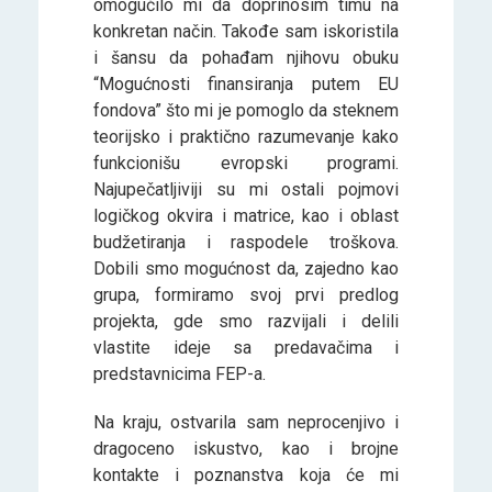
omogućilo mi da doprinosim timu na
konkretan način. Takođe sam iskoristila
i šansu da pohađam njihovu obuku
“Mogućnosti finansiranja putem EU
fondova” što mi je pomoglo da steknem
teorijsko i praktično razumevanje kako
funkcionišu evropski programi.
Najupečatljiviji su mi ostali pojmovi
logičkog okvira i matrice, kao i oblast
budžetiranja i raspodele troškova.
Dobili smo mogućnost da, zajedno kao
grupa, formiramo svoj prvi predlog
projekta, gde smo razvijali i delili
vlastite ideje sa predavačima i
predstavnicima FEP-a.
Na kraju, ostvarila sam neprocenjivo i
dragoceno iskustvo, kao i brojne
kontakte i poznanstva koja će mi