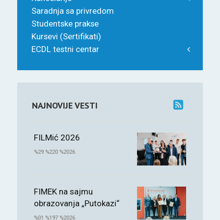
Saradnja sa privredom
Studentske prakse
Kursevi (Sertifikati)
ECDL testni centar
NAJNOVIJE VESTI
FILMić 2026
%29 %220 %2026
FIMEK na sajmu
obrazovanja „Putokazi“
%01 %197 %2026