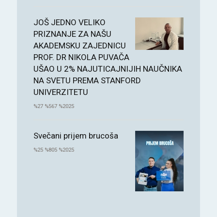
JOŠ JEDNO VELIKO
PRIZNANJE ZA NAŠU
AKADEMSKU ZAJEDNICU
PROF. DR NIKOLA PUVAČA
UŠAO U 2% NAJUTICAJNIJIH NAUČNIKA
NA SVETU PREMA STANFORD
UNIVERZITETU
%27 %567 %2025
Svečani prijem brucoša
%25 %805 %2025