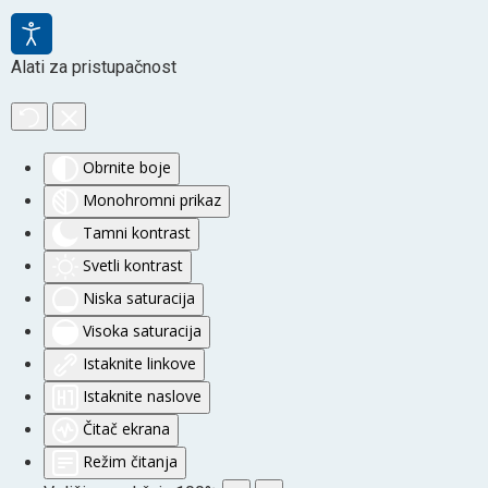
Alati za pristupačnost
Obrnite boje
Monohromni prikaz
Tamni kontrast
Svetli kontrast
Niska saturacija
Visoka saturacija
Istaknite linkove
Istaknite naslove
Čitač ekrana
Režim čitanja