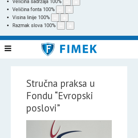
Veličina sadržaja
100
%
Veličina fonta
100
%
Visina linije
100
%
Razmak slova
100
%
Stručna praksa u
Fondu “Evropski
poslovi”