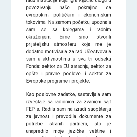
radu institucije koja igra ključnu ulogu u
povezivanju naše pokrajine sa
evropskim, političkim i ekonomskim
tokovima. Na samom početku, upoznala
sam se sa kolegama i radnim
okruženjem, čime smo stvorili
prijateljsku atmosferu koja me je
dodatno motivisala za rad. Učestvovala
sam u aktivnostima u sva tri odseka
Fonda: sektor za EU saradnju, sektor za
opšte i pravne poslove, i sektor za
Evropske programe i projekte.
Kao poslovne zadatke, sastavljala sam
izveštaje sa radionica za zvanični sajt
FEP-a. Radila sam na izradi saopštenja
za javnost i prevodila dokumente za
potrebe stranih partnera, što je
unapredilo moje jezičke veštine i