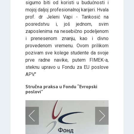
sigurno biti od koristi u budućnosti i
mojoj daljoj profesionalnoj karijeri. Hvala
prof. dr Jeleni Vapi - Tankosić na
posredstvu i, još jednom, svim
zaposlenima na nesebično podeljenom
i prenesenom znanju, kao i divno
provedenom vremenu. Ovom prilikom
pozivam sve kolege studente da svoje
prve radne navike, putem FIMEK-a,
steknu upravo u Fondu za EU poslove
APV."
Stručna praksa u Fondu “Evropski
poslovi”