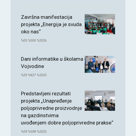
Završna manifestacija
projekta „Energija je svuda
oko nas“
%05 %500 %2026
Dani informatike u školama
Vojvodine
%29 %827 %2025
Predstavljeni rezultati
projekta „Unapređenje
poljoprivredne proizvodnje
na gazdinstvima
uvođenjem dobre poljoprivredne prakse“
%09 %508 %2025