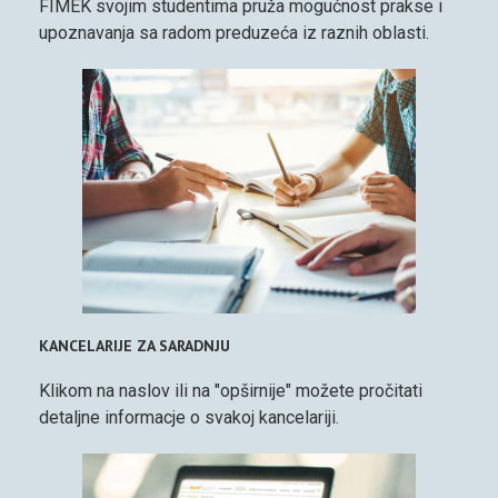
FIMEK svojim studentima pruža mogućnost prakse i
upoznavanja sa radom preduzeća iz raznih oblasti.
KANCELARIJE ZA SARADNJU
Klikom na naslov ili na "opširnije" možete pročitati
detaljne informacje o svakoj kancelariji.