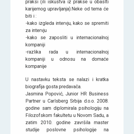
praksi (ili iskustva iz prakse u obaslti
karijernog upravljanja).Neke od tema će
biti i :
-kako izgleda intervju, kako se spremiti
za intervju
-kako se zaposliti u internacionalnoj
kompaniji
-razlika rada u internacionalnoj
kompaniji u odnosu na domaće
kompanije
U nastavku teksta se nalazi i kratka
biografija gosta predavača.
Jasmina Popović, Junior HR Business
Partner u Carlsberg Srbija d.o.o. 2008.
godine sam diplomirala psihologiju na
Filozofskom fakultetu u Novom Sadu, a
zatim 2010. godine završila master
studije poslovne psihologije na