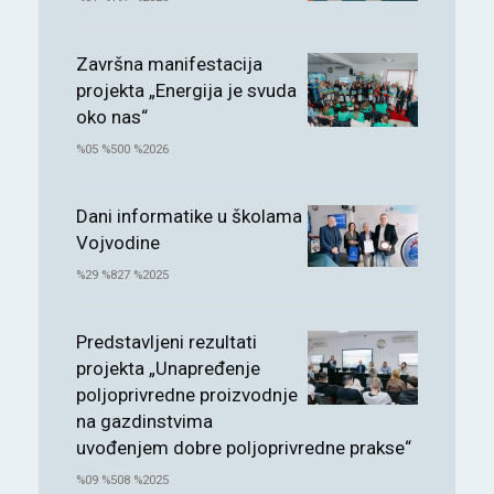
Završna manifestacija
projekta „Energija je svuda
oko nas“
%05 %500 %2026
Dani informatike u školama
Vojvodine
%29 %827 %2025
Predstavljeni rezultati
projekta „Unapređenje
poljoprivredne proizvodnje
na gazdinstvima
uvođenjem dobre poljoprivredne prakse“
%09 %508 %2025