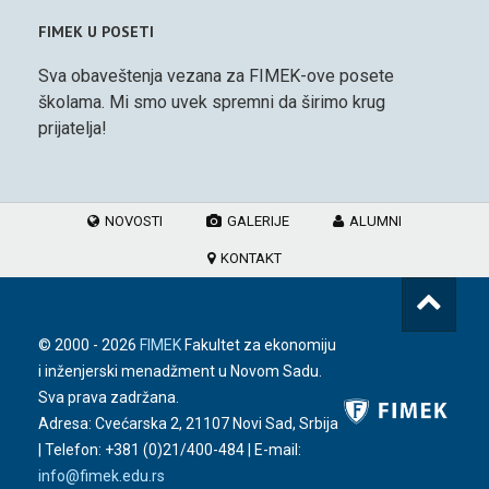
FIMEK U POSETI
Sva obaveštenja vezana za FIMEK-ove posete
školama. Mi smo uvek spremni da širimo krug
prijatelja!
NOVOSTI
GALERIJE
ALUMNI
KONTAKT
© 2000 -
2026
FIMEK
Fakultet za ekonomiju
i inženjerski menadžment u Novom Sadu.
Sva prava zadržana.
Adresa: Cvećarska 2, 21107 Novi Sad, Srbija
| Telefon:
+381 (0)21/400-484
| E-mail:
info@fimek.edu.rs