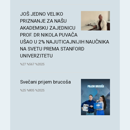
JOŠ JEDNO VELIKO
PRIZNANJE ZA NAŠU
AKADEMSKU ZAJEDNICU
PROF. DR NIKOLA PUVAČA
UŠAO U 2% NAJUTICAJNIJIH NAUČNIKA
NA SVETU PREMA STANFORD
UNIVERZITETU
%27 %567 %2025
Svečani prijem brucoša
%25 %805 %2025