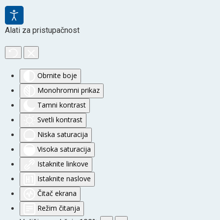
Alati za pristupačnost
Obrnite boje
Monohromni prikaz
Tamni kontrast
Svetli kontrast
Niska saturacija
Visoka saturacija
Istaknite linkove
Istaknite naslove
Čitač ekrana
Režim čitanja