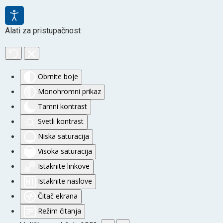
Alati za pristupačnost
Obrnite boje
Monohromni prikaz
Tamni kontrast
Svetli kontrast
Niska saturacija
Visoka saturacija
Istaknite linkove
Istaknite naslove
Čitač ekrana
Režim čitanja