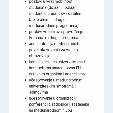
poslovi u vezi mobilnosti
studenata (dolazni i odlazni
studenti u Erasmus+ i ostalim
bilateralnim ili drugim
međunarodnim programima)
poslovi vezani uz sprovođenje
Erasmus+ i drugih programa
administracija međunarodnih
projekata vezanih za visoko
obrazovanje
komunikacija sa univerzitetima i
institucijama unutar i izvan EU,
državnim organima i agencijama
učestvovanje u međunarodnim
univerziteskim smotrama i
sajmovima
učestvovanje u organizaciji
konferencija, radionica i sastanaka
na međunarodnom nivou