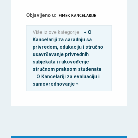
Objavljeno u:
FIMEK KANCELARIJE
Više iz ove kategorije
« O
Kancelariji za saradnju sa
privredom, edukaciju i stručno
usavršavanje privrednih
subjekata i rukovođenje
stručnom praksom studenata
O Kancelariji za evaluaciju i
samovrednovanje »