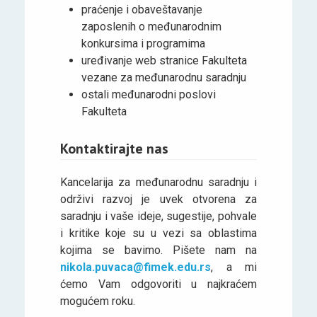
praćenje i obaveštavanje
zaposlenih o međunarodnim
konkursima i programima
uređivanje web stranice Fakulteta
vezane za međunarodnu saradnju
ostali međunarodni poslovi
Fakulteta
Kontaktirajte nas
Kancelarija za međunarodnu saradnju i
održivi razvoj je uvek otvorena za
saradnju i vaše ideje, sugestije, pohvale
i kritike koje su u vezi sa oblastima
kojima se bavimo. Pišete nam na
nikola.puvaca@fimek.edu.rs
, a mi
ćemo Vam odgovoriti u najkraćem
mogućem roku.