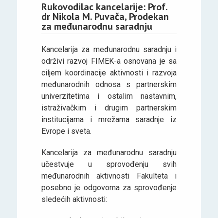
Rukovodilac kancelarije: Prof.
dr Nikola M. Puvača, Prodekan
za međunarodnu saradnju
Kancelarija za međunarodnu saradnju i
održivi razvoj FIMEK-a osnovana je sa
ciljem koordinacije aktivnosti i razvoja
međunarodnih odnosa s partnerskim
univerzitetima i ostalim nastavnim,
istraživačkim i drugim partnerskim
institucijama i mrežama saradnje iz
Evrope i sveta.
Kancelarija za međunarodnu saradnju
učestvuje u sprovođenju svih
međunarodnih aktivnosti Fakulteta i
posebno je odgovorna za sprovođenje
sledećih aktivnosti: