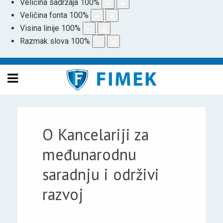
Veličina sadržaja
100
%
Veličina fonta
100
%
Visina linije
100
%
Razmak slova
100
%
O Kancelariji za
međunarodnu
saradnju i održivi
razvoj