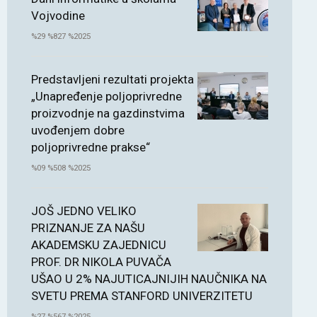
Vojvodine
%29 %827 %2025
Predstavljeni rezultati projekta
„Unapređenje poljoprivredne
proizvodnje na gazdinstvima
uvođenjem dobre
poljoprivredne prakse“
%09 %508 %2025
JOŠ JEDNO VELIKO
PRIZNANJE ZA NAŠU
AKADEMSKU ZAJEDNICU
PROF. DR NIKOLA PUVAČA
UŠAO U 2% NAJUTICAJNIJIH NAUČNIKA NA
SVETU PREMA STANFORD UNIVERZITETU
%27 %567 %2025