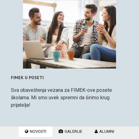
FIMEK U POSETI
Sva obaveštenja vezana za FIMEK-ove posete
školama. Mi smo uvek spremni da širimo krug
prijatelja!
NOVOSTI
GALERIJE
ALUMNI