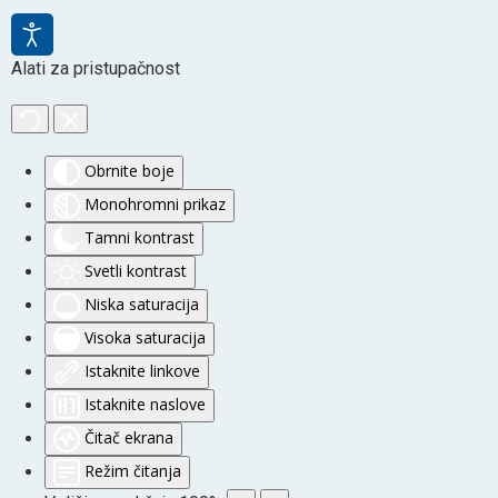
Alati za pristupačnost
Obrnite boje
Monohromni prikaz
Tamni kontrast
Svetli kontrast
Niska saturacija
Visoka saturacija
Istaknite linkove
Istaknite naslove
Čitač ekrana
Režim čitanja