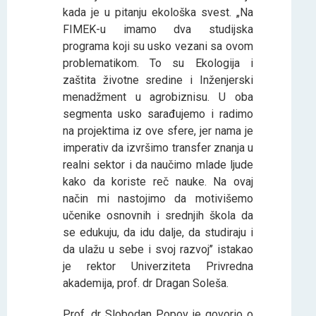
kada je u pitanju ekološka svest. „Na
FIMEK-u imamo dva studijska
programa koji su usko vezani sa ovom
problematikom. To su Ekologija i
zaštita životne sredine i Inženjerski
menadžment u agrobiznisu. U oba
segmenta usko sarađujemo i radimo
na projektima iz ove sfere, jer nama je
imperativ da izvršimo transfer znanja u
realni sektor i da naučimo mlade ljude
kako da koriste reč nauke. Na ovaj
način mi nastojimo da motivišemo
učenike osnovnih i srednjih škola da
se edukuju, da idu dalje, da studiraju i
da ulažu u sebe i svoj razvoj’’ istakao
je rektor Univerziteta Privredna
akademija, prof. dr Dragan Soleša.
Prof. dr Slobodan Popov je govorio o