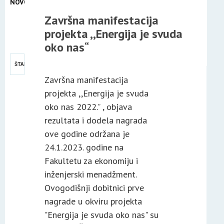
NOVOSTI
25
Završna manifestacija
JAN
projekta ,,Energija je svuda
2023
oko nas“
ŠTAMPA
Završna manifestacija
projekta ,,Energija je svuda
oko nas 2022.’’ , objava
rezultata i dodela nagrada
ove godine održana je
24.1.2023. godine na
Fakultetu za ekonomiju i
inženjerski menadžment.
Ovogodišnji dobitnici prve
nagrade u okviru projekta
"Energija je svuda oko nas" su