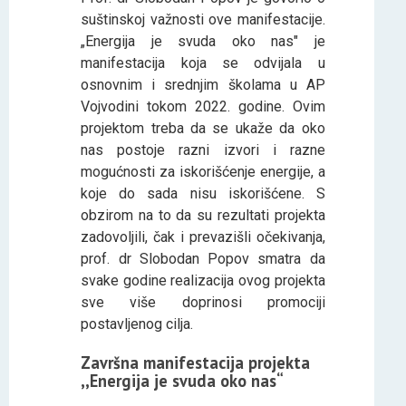
suštinskoj važnosti ove manifestacije.
„Energija je svuda oko nas" je
manifestacija koja se odvijala u
osnovnim i srednjim školama u AP
Vojvodini tokom 2022. godine. Ovim
projektom treba da se ukaže da oko
nas postoje razni izvori i razne
mogućnosti za iskorišćenje energije, a
koje do sada nisu iskorišćene. S
obzirom na to da su rezultati projekta
zadovoljili, čak i prevazišli očekivanja,
prof. dr Slobodan Popov smatra da
svake godine realizacija ovog projekta
sve više doprinosi promociji
postavljenog cilja.
Završna manifestacija projekta
,,Energija je svuda oko nas“