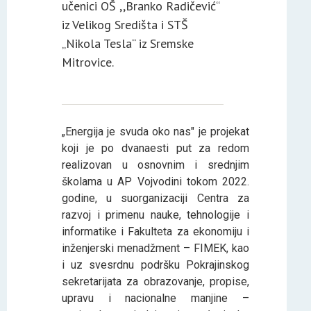
učenici OŠ ,,Branko Radičević“
iz Velikog Središta i STŠ
„Nikola Tesla“ iz Sremske
Mitrovice.
„Energija je svuda oko nas" je projekat
koji je po dvanaesti put za redom
realizovan u osnovnim i srednjim
školama u AP Vojvodini tokom 2022.
godine, u suorganizaciji Centra za
razvoj i primenu nauke, tehnologije i
informatike i Fakulteta za ekonomiju i
inženjerski menadžment – FIMEK, kao
i uz svesrdnu podršku Pokrajinskog
sekretarijata za obrazovanje, propise,
upravu i nacionalne manjine –