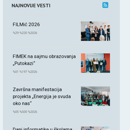
NAJNOVIJE VESTI
FILMić 2026
%29 %220 %2026
FIMEK na sajmu obrazovanja
„Putokazi“
%01 %197 %2026
Završna manifestacija
projekta „Energija je svuda
oko nas“
%05 %500 %2026
Dani informatike u školama