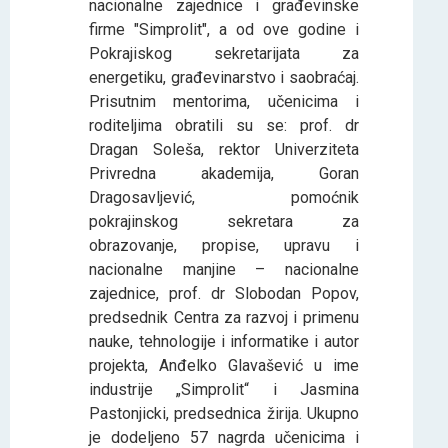
nacionalne zajednice i građevinske
firme "Simprolit", a od ove godine i
Pokrajiskog sekretarijata za
energetiku, građevinarstvo i saobraćaj.
Prisutnim mentorima, učenicima i
roditeljima obratili su se: prof. dr
Dragan Soleša, rektor Univerziteta
Privredna akademija, Goran
Dragosavljević, pomoćnik
pokrajinskog sekretara za
obrazovanje, propise, upravu i
nacionalne manjine – nacionalne
zajednice, prof. dr Slobodan Popov,
predsednik Centra za razvoj i primenu
nauke, tehnologije i informatike i autor
projekta, Anđelko Glavašević u ime
industrije „Simprolit“ i Jasmina
Pastonjicki, predsednica žirija. Ukupno
je dodeljeno 57 nagrda učenicima i