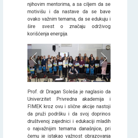
njihovim mentorima, a sa ciljem da se
motivišu i da nastave da se bave
ovako važnim temama, da se edukuju i
šire svest o značaju održivog
korišćenja energija.
Prof. dr Dragan Soleša je naglasio da
Univerzitet Privredna akademija i
FIMEK kroz ovu i slične akcije nastoji
da pruži podršku i da svoj doprinos
društvenoj zajednici i edukaciji mladih
o najvažnijim temama današnjice, pri
čemu je istakao važnost obrazovanja