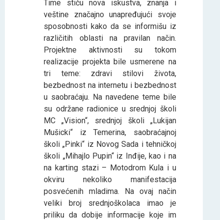
Time stiču nova iskustva, znanja i
veštine značajno unapređujući svoje
sposobnosti kako da se informišu iz
različitih oblasti na pravilan način.
Projektne aktivnosti su tokom
realizacije projekta bile usmerene na
tri teme: zdravi stilovi života,
bezbednost na internetu i bezbednost
u saobraćaju. Na navedene teme bile
su održane radionice u srednjoj školi
MC „Vision“, srednjoj školi „Lukijan
Mušicki“ iz Temerina, saobraćajnoj
školi „Pinki“ iz Novog Sada i tehničkoj
školi „Mihajlo Pupin“ iz Inđije, kao i na
na karting stazi – Motodrom Kula i u
okviru nekoliko manifestacija
posvećenih mladima. Na ovaj način
veliki broj srednjoškolaca imao je
priliku da dobije informacije koje im