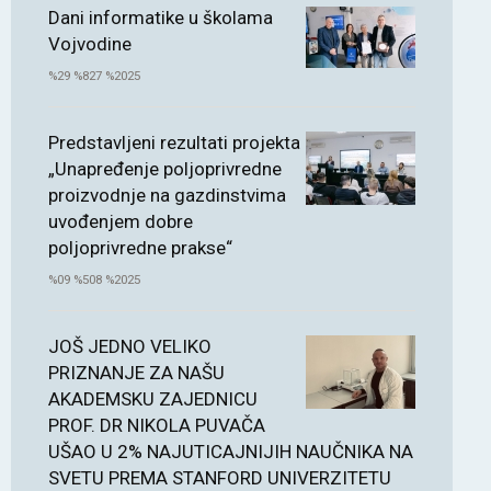
Dani informatike u školama
Vojvodine
%29 %827 %2025
Predstavljeni rezultati projekta
„Unapređenje poljoprivredne
proizvodnje na gazdinstvima
uvođenjem dobre
poljoprivredne prakse“
%09 %508 %2025
JOŠ JEDNO VELIKO
PRIZNANJE ZA NAŠU
AKADEMSKU ZAJEDNICU
PROF. DR NIKOLA PUVAČA
UŠAO U 2% NAJUTICAJNIJIH NAUČNIKA NA
SVETU PREMA STANFORD UNIVERZITETU