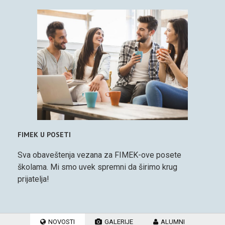
FIMEK U POSETI
Sva obaveštenja vezana za FIMEK-ove posete
školama. Mi smo uvek spremni da širimo krug
prijatelja!
NOVOSTI
GALERIJE
ALUMNI