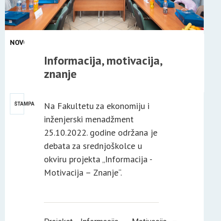
NOVOSTI
26
Informacija, motivacija,
OKT
znanje
2022
Na Fakultetu za ekonomiju i
ŠTAMPA
inženjerski menadžment
25.10.2022. godine održana je
debata za srednjoškolce u
okviru projekta „Informacija -
Motivacija – Znanje“.