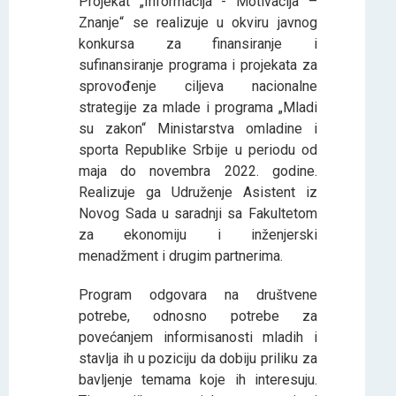
Projekat „Informacija - Motivacija –
Znanje“ se realizuje u okviru javnog
konkursa za finansiranje i
sufinansiranje programa i projekata za
sprovođenje ciljeva nacionalne
strategije za mlade i programa „Mladi
su zakon“ Ministarstva omladine i
sporta Republike Srbije u periodu od
maja do novembra 2022. godine.
Realizuje ga Udruženje Asistent iz
Novog Sada u saradnji sa Fakultetom
za ekonomiju i inženjerski
menadžment i drugim partnerima.
Program odgovara na društvene
potrebe, odnosno potrebe za
povećanjem informisanosti mladih i
stavlja ih u poziciju da dobiju priliku za
bavljenje temama koje ih interesuju.