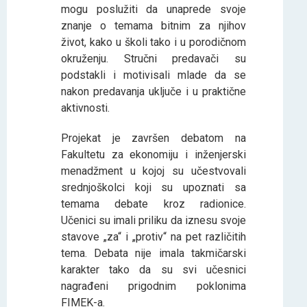
mogu poslužiti da unaprede svoje
znanje o temama bitnim za njihov
život, kako u školi tako i u porodičnom
okruženju. Stručni predavači su
podstakli i motivisali mlade da se
nakon predavanja uključe i u praktične
aktivnosti.
Projekat je završen debatom na
Fakultetu za ekonomiju i inženjerski
menadžment u kojoj su učestvovali
srednjoškolci koji su upoznati sa
temama debate kroz radionice.
Učenici su imali priliku da iznesu svoje
stavove „za“ i „protiv“ na pet različitih
tema. Debata nije imala takmičarski
karakter tako da su svi učesnici
nagrađeni prigodnim poklonima
FIMEK-a.