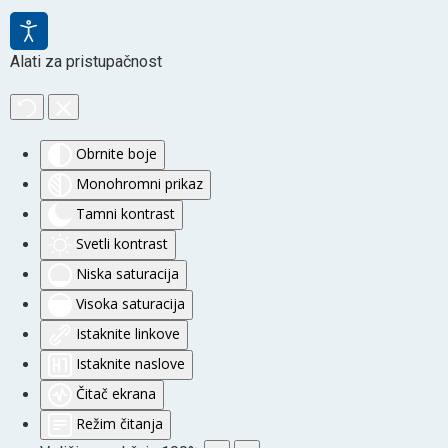
Alati za pristupačnost
Obrnite boje
Monohromni prikaz
Tamni kontrast
Svetli kontrast
Niska saturacija
Visoka saturacija
Istaknite linkove
Istaknite naslove
Čitač ekrana
Režim čitanja