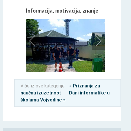
Informacija, motivacija, znanje
Više iz ove kategorije
« Priznanja za
naučnu izuzetnost
Dani informatike u
školama Vojvodine »