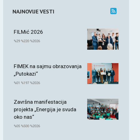
NAJNOVIJE VESTI
FILMić 2026
%29 %220 %2026
FIMEK na sajmu obrazovanja
„Putokazi“
%01 %197 %2026
Završna manifestacija
projekta „Energija je svuda
oko nas“
%05 %500 %2026