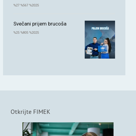
%27 %567 %2025
Svečani prijem brucoša
%25 %805 %2025
Otkrijte FIMEK