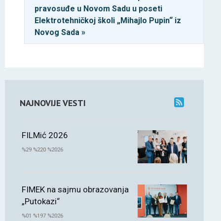
pravosuđe u Novom Sadu u poseti
Elektrotehničkoj školi „Mihajlo Pupin“ iz
Novog Sada »
NAJNOVIJE VESTI
FILMić 2026
%29 %220 %2026
FIMEK na sajmu obrazovanja
„Putokazi“
%01 %197 %2026