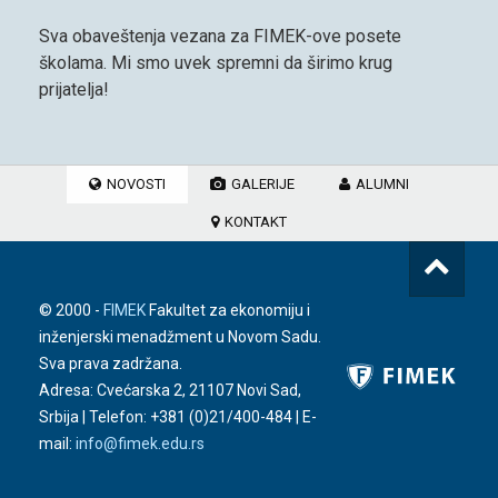
Sva obaveštenja vezana za FIMEK-ove posete
školama. Mi smo uvek spremni da širimo krug
prijatelja!
NOVOSTI
GALERIJE
ALUMNI
KONTAKT
© 2000 -
FIMEK
Fakultet za ekonomiju i
inženjerski menadžment u Novom Sadu.
Sva prava zadržana.
Adresa: Cvećarska 2, 21107 Novi Sad,
Srbija | Telefon:
+381 (0)21/400-484
| E-
mail:
info@fimek.edu.rs