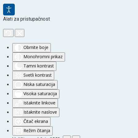
Alati za pristupačnost
Obrnite boje
Monohromni prikaz
Tamni kontrast
Svetli kontrast
Niska saturacija
Visoka saturacija
Istaknite linkove
Istaknite naslove
Čitač ekrana
Režim čitanja