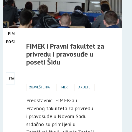
FIMEK
U
POSETI
FIMEK i Pravni fakultet za
23
privredu i pravosuđe u
APR
poseti Šidu
2014
ŠTAMPA
OBAVEŠTENJA
FIMEK
FAKULTET
Predstavnici FIMEK-a i
Pravnog fakulteta za privredu
i pravosuđe u Novom Sadu
srdačno su primljeni u