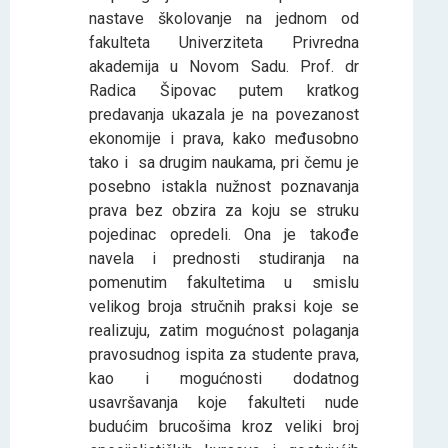
nastave školovanje na jednom od
fakulteta Univerziteta Privredna
akademija u Novom Sadu. Prof. dr
Radica Šipovac putem kratkog
predavanja ukazala je na povezanost
ekonomije i prava, kako međusobno
tako i sa drugim naukama, pri čemu je
posebno istakla nužnost poznavanja
prava bez obzira za koju se struku
pojedinac opredeli. Ona je takođe
navela i prednosti studiranja na
pomenutim fakultetima u smislu
velikog broja stručnih praksi koje se
realizuju, zatim mogućnost polaganja
pravosudnog ispita za studente prava,
kao i mogućnosti dodatnog
usavršavanja koje fakulteti nude
budućim brucošima kroz veliki broj