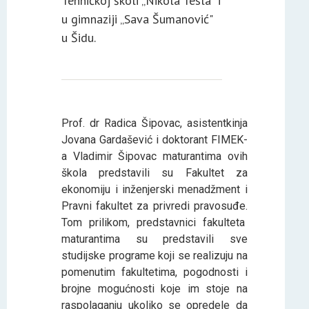
Tehničkoj školi „Nikola Tesla" i
u gimnaziji „Sava Šumanović"
u Šidu.
Prof. dr Radica Šipovac, asistentkinja
Jovana Gardašević i doktorant FIMEK-
a Vladimir Šipovac maturantima ovih
škola predstavili su Fakultet za
ekonomiju i inženjerski menadžment i
Pravni fakultet za privredi pravosuđe.
Tom prilikom, predstavnici fakulteta
maturantima su predstavili sve
studijske programe koji se realizuju na
pomenutim fakultetima, pogodnosti i
brojne mogućnosti koje im stoje na
raspolaganju ukoliko se opredele da