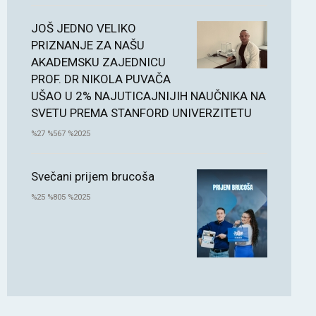
JOŠ JEDNO VELIKO
PRIZNANJE ZA NAŠU
AKADEMSKU ZAJEDNICU
PROF. DR NIKOLA PUVAČA
UŠAO U 2% NAJUTICAJNIJIH NAUČNIKA NA
SVETU PREMA STANFORD UNIVERZITETU
%27 %567 %2025
Svečani prijem brucoša
%25 %805 %2025