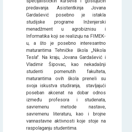
specijalističkih kurseva i gostujućih
predavanja. Asistentkinja Jovana
Gardašević posebno je istakla
studijske programe Inženjerski
menadžment u agrobiznisu i
Informatika koji se realizuju na FIMEK-
u, a što je posebno interesantno
maturantima Tehničke škola „Nikola
Tesla". Na kraju, Jovana Gardašević i
Vladimir Šipovac, kao nekadašnji
studenti pomenutih fakulteta,
maturantima ovih škola preneli su
svoja iskustva studiranja, stavljajući
poseban akcenat na dobar odnos
između profesora i studenata,
savremenu metode nastave,
savremenu literaturu, kao i brojne
vannastavne aktivnosti koje stoje na
raspolaganju studentima.