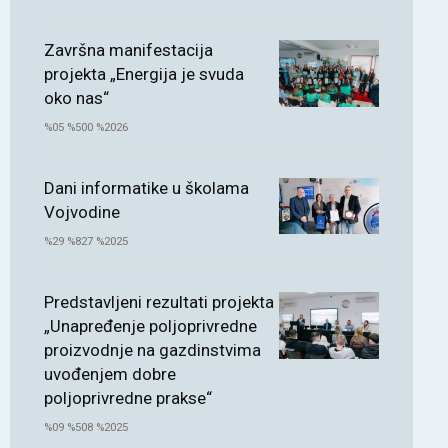
Završna manifestacija
projekta „Energija je svuda
oko nas“
%05 %500 %2026
Dani informatike u školama
Vojvodine
%29 %827 %2025
Predstavljeni rezultati projekta
„Unapređenje poljoprivredne
proizvodnje na gazdinstvima
uvođenjem dobre
poljoprivredne prakse“
%09 %508 %2025