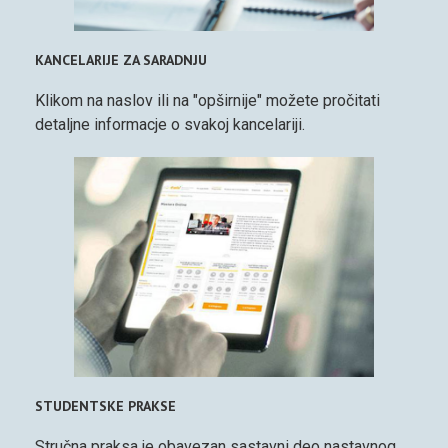
KANCELARIJE ZA SARADNJU
Klikom na naslov ili na "opširnije" možete pročitati
detaljne informacje o svakoj kancelariji.
STUDENTSKE PRAKSE
Stručna praksa je obavezan sastavni deo nastavnog