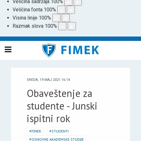
Veličina sadržaja
100
%
Veličina fonta
100
%
Visina linije
100
%
Razmak slova
100
%
SREDA, 19 MAJ 2021 16:14
Obaveštenje za
studente - Junski
ispitni rok
FIMEK
STUDENTI
OSNOVNE AKADEMSKE STUDIJE