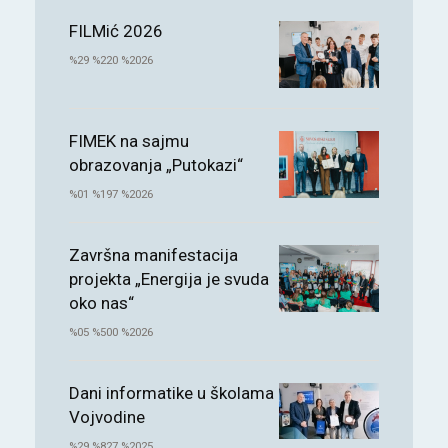
FILMić 2026
%29 %220 %2026
FIMEK na sajmu
obrazovanja „Putokazi“
%01 %197 %2026
Završna manifestacija
projekta „Energija je svuda
oko nas“
%05 %500 %2026
Dani informatike u školama
Vojvodine
%29 %827 %2025