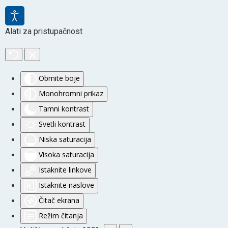
Alati za pristupačnost
Obrnite boje
Monohromni prikaz
Tamni kontrast
Svetli kontrast
Niska saturacija
Visoka saturacija
Istaknite linkove
Istaknite naslove
Čitač ekrana
Režim čitanja