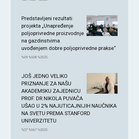
Predstavljeni rezultati
projekta „Unapređenje
poljoprivredne proizvodnje
na gazdinstvima
uvođenjem dobre poljoprivredne prakse“
%09 %508 %2025
JOŠ JEDNO VELIKO
PRIZNANJE ZA NAŠU
AKADEMSKU ZAJEDNICU
PROF. DR NIKOLA PUVAČA
UŠAO U 2% NAJUTICAJNIJIH NAUČNIKA
NA SVETU PREMA STANFORD
UNIVERZITETU
%27 %567 %2025