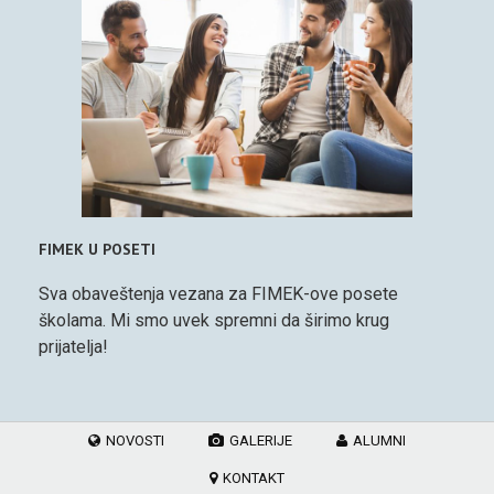
FIMEK U POSETI
Sva obaveštenja vezana za FIMEK-ove posete
školama. Mi smo uvek spremni da širimo krug
prijatelja!
NOVOSTI
GALERIJE
ALUMNI
KONTAKT