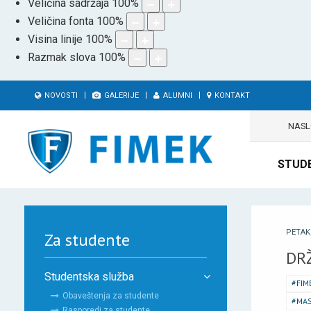
Veličina sadržaja
100
%
Veličina fonta
100
%
Visina linije
100
%
Razmak slova
100
%
NOVOSTI
GALERIJE
ALUMNI
KONTAKT
NAS
STUD
PETAK,
Za studente
DR
Studentska služba
FIM
Obaveštenja za studente
MAS
Rasporedi za studente