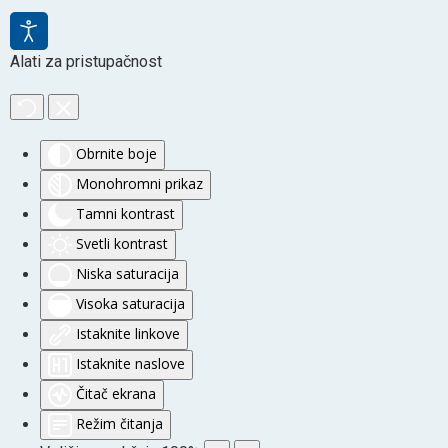
Alati za pristupačnost
Obrnite boje
Monohromni prikaz
Tamni kontrast
Svetli kontrast
Niska saturacija
Visoka saturacija
Istaknite linkove
Istaknite naslove
Čitač ekrana
Režim čitanja