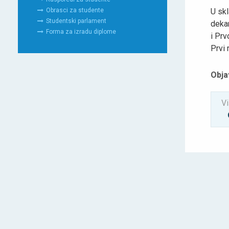
U skl
Obrasci za studente
Studentski parlament
dekan
Forma za izradu diplome
i Pr
Prvi 
Obja
Vi