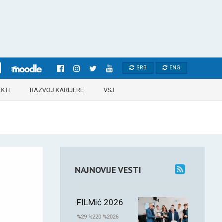
SRB
ENG
KTI
RAZVOJ KARIJERE
VSJ
NAJNOVIJE VESTI
FILMić 2026
%29 %220 %2026