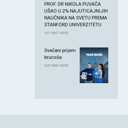
PROF. DR NIKOLA PUVAČA
UŠAO U 2% NAJUTICAJNIJIH
NAUČNIKA NA SVETU PREMA
STANFORD UNIVERZITETU
%27 %567 %2025
Svečani prijem
brucoša
%25 %805 %2025