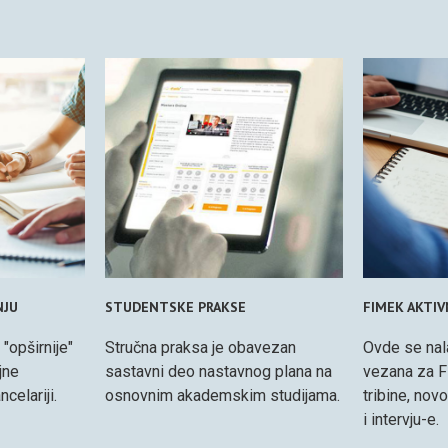
NJU
STUDENTSKE PRAKSE
FIMEK AKTI
 "opširnije"
Stručna praksa je obavezan
Ovde se nal
jne
sastavni deo nastavnog plana na
vezana za F
celariji.
osnovnim akademskim studijama.
tribine, nov
i intervju-e.