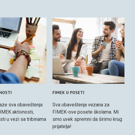
VNOSTI
FIMEK U POSETI
aze sva obaveštenja
Sva obaveštenja vezana za
IMEK aktivnosti,
FIMEK-ove posete školama. Mi
osti u vezi sa tribinama
smo uvek spremni da širimo krug
prijatelja!