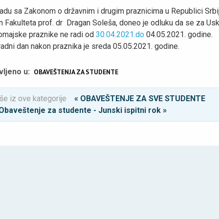
adu sa Zakonom o državnim i drugim praznicima u Republici Srbij
 Fakulteta prof. dr Dragan Soleša, doneo je odluku da se za Usk
vomajske praznike ne radi od
30.04.2021.do
04.05.2021. godine.
radni dan nakon praznika je sreda 05.05.2021. godine.
vljeno u:
OBAVEŠTENJA ZA STUDENTE
še iz ove kategorije
« OBAVEŠTENJE ZA SVE STUDENTE
Obaveštenje za studente - Junski ispitni rok »