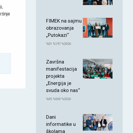
i,
ršnje
FIMEK na sajmu
obrazovanja
„Putokazi“
%01 %197 %2026
Završna
manifestacija
projekta
„Energija je
svuda oko nas“
%05 %500 %2026
Dani
informatike u
školama