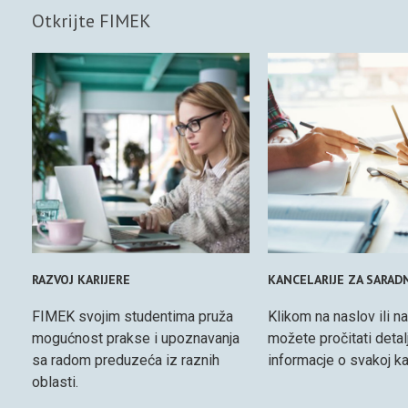
Otkrijte FIMEK
RAZVOJ KARIJERE
KANCELARIJE ZA SARAD
FIMEK svojim studentima pruža
Klikom na naslov ili na
mogućnost prakse i upoznavanja
možete pročitati detal
sa radom preduzeća iz raznih
informacje o svakoj kan
oblasti.