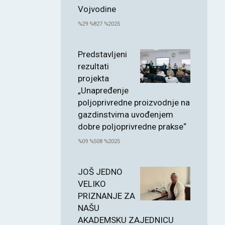
Vojvodine
%29 %827 %2025
Predstavljeni
rezultati
projekta
„Unapređenje
poljoprivredne proizvodnje na
gazdinstvima uvođenjem
dobre poljoprivredne prakse“
%09 %508 %2025
JOŠ JEDNO
VELIKO
PRIZNANJE ZA
NAŠU
AKADEMSKU ZAJEDNICU