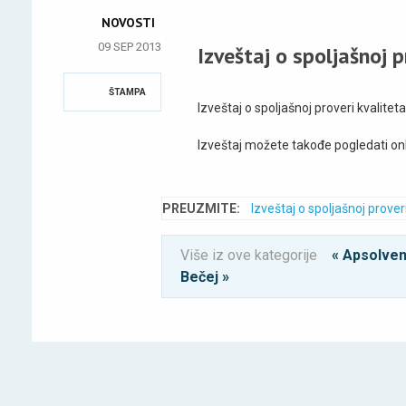
NOVOSTI
09 SEP 2013
Izveštaj o spoljašnoj 
ŠTAMPA
Izveštaj o spoljašnoj proveri kvalit
Izveštaj možete takođe pogledati on
PREUZMITE:
Izveštaj o spoljašnoj prover
Više iz ove kategorije
« Apsolve
Bečej »