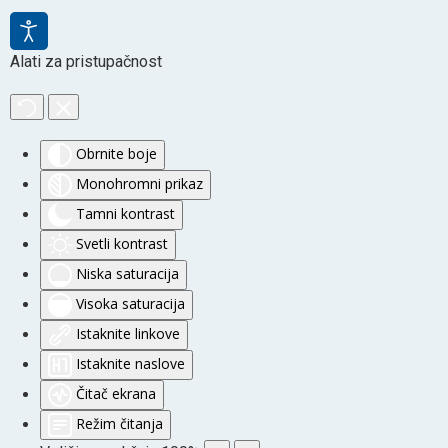
Alati za pristupačnost
Obrnite boje
Monohromni prikaz
Tamni kontrast
Svetli kontrast
Niska saturacija
Visoka saturacija
Istaknite linkove
Istaknite naslove
Čitač ekrana
Režim čitanja