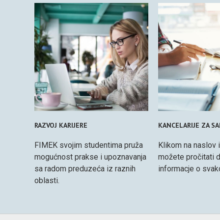
RAZVOJ KARIJERE
KANCELARIJE ZA S
FIMEK svojim studentima pruža
Klikom na naslov il
mogućnost prakse i upoznavanja
možete pročitati d
sa radom preduzeća iz raznih
informacje o svakoj
oblasti.