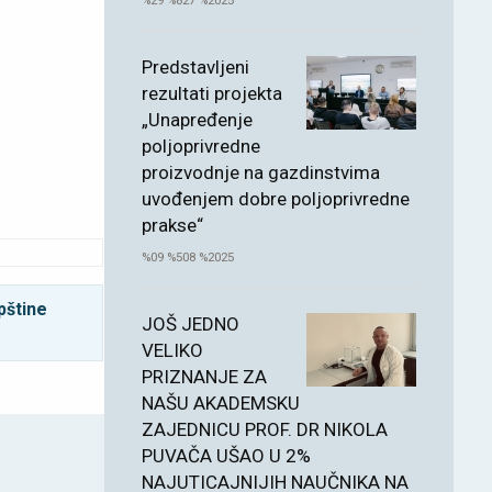
%29 %827 %2025
Predstavljeni
rezultati projekta
„Unapređenje
poljoprivredne
proizvodnje na gazdinstvima
uvođenjem dobre poljoprivredne
prakse“
%09 %508 %2025
pštine
JOŠ JEDNO
VELIKO
PRIZNANJE ZA
NAŠU AKADEMSKU
ZAJEDNICU PROF. DR NIKOLA
PUVAČA UŠAO U 2%
NAJUTICAJNIJIH NAUČNIKA NA