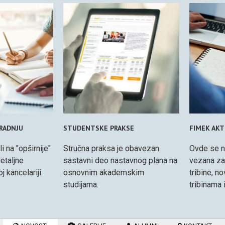
ARADNJU
STUDENTSKE PRAKSE
FIMEK AKT
i na "opširnije"
Stručna praksa je obavezan
Ovde se n
etaljne
sastavni deo nastavnog plana na
vezana za
 kancelariji.
osnovnim akademskim
tribine, n
studijama.
tribinama i