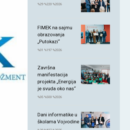
%29 %220 %2026
FIMEK na sajmu
obrazovanja
„Putokazi“
%01 %197 %2026
Završna
manifestacija
projekta „Energija
je svuda oko nas“
%05 %500 %2026
Dani informatike u
školama Vojvodine