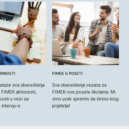
IVNOSTI
FIMEK U POSETI
alaze sva obaveštenja
Sva obaveštenja vezana za
 FIMEK aktivnosti,
FIMEK-ove posete školama. Mi
ovosti u vezi sa
smo uvek spremni da širimo krug
 intervju-e.
prijatelja!