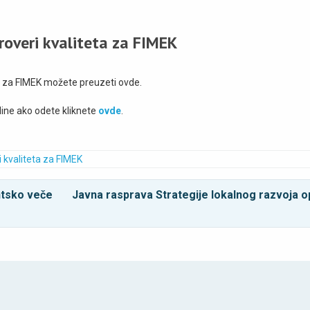
proveri kvaliteta za FIMEK
eta za FIMEK možete preuzeti ovde.
line ako odete kliknete
ovde
.
i kvaliteta za FIMEK
ntsko veče
Javna rasprava Strategije lokalnog razvoja o