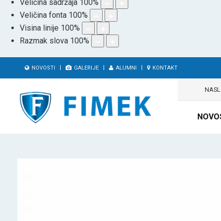
Veličina sadržaja
100
%
Veličina fonta
100
%
Visina linije
100
%
Razmak slova
100
%
NOVOSTI
GALERIJE
ALUMNI
KONTAKT
NAS
NOVO