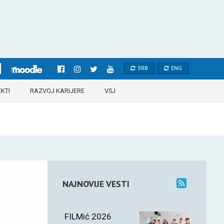
SRB
ENG
KTI
RAZVOJ KARIJERE
VSJ
NAJNOVIJE VESTI
FILMić 2026