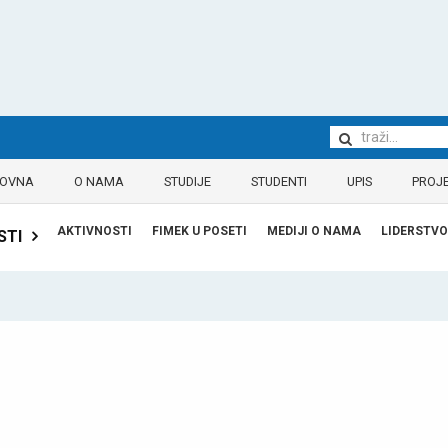
LOVNA
O NAMA
STUDIJE
STUDENTI
UPIS
PROJE
AKTIVNOSTI
FIMEK U POSETI
MEDIJI O NAMA
LIDERSTVO
STI