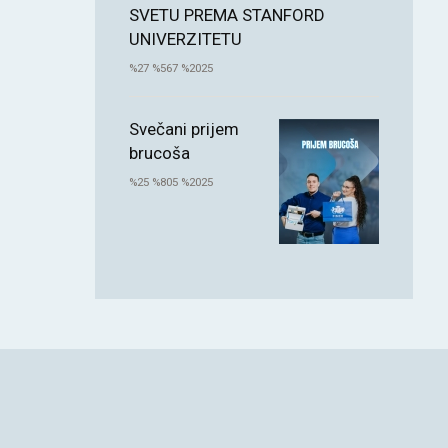
SVETU PREMA STANFORD
UNIVERZITETU
%27 %567 %2025
Svečani prijem
brucoša
%25 %805 %2025