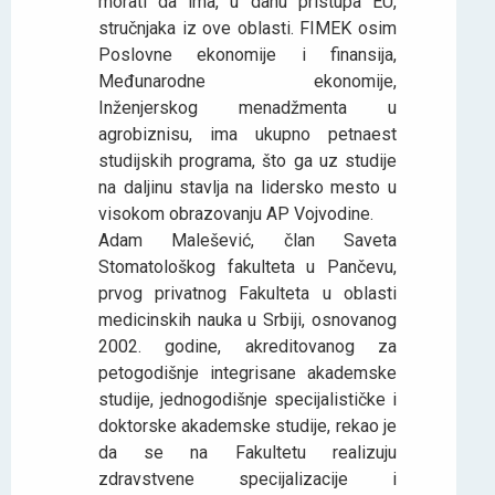
morati da ima, u danu pristupa EU,
stručnjaka iz ove oblasti. FIMEK osim
Poslovne ekonomije i finansija,
Međunarodne ekonomije,
Inženjerskog menadžmenta u
agrobiznisu, ima ukupno petnaest
studijskih programa, što ga uz studije
na daljinu stavlja na lidersko mesto u
visokom obrazovanju AP Vojvodine.
Adam Malešević, član Saveta
Stomatološkog fakulteta u Pančevu,
prvog privatnog Fakulteta u oblasti
medicinskih nauka u Srbiji, osnovanog
2002. godine, akreditovanog za
petogodišnje integrisane akademske
studije, jednogodišnje specijalističke i
doktorske akademske studije, rekao je
da se na Fakultetu realizuju
zdravstvene specijalizacije i