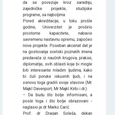
da se povezuje kroz saradnju,
zajedničke projekte, studijske
programe, sa najboljima.
Pored akreditacije, u toku prošle
godine, Univerzitet je proširio
prostorne kapacitete, nabavio
savremenu nastavnu opremu, započeo
nove projekte. Poseban akcenat dat je
na gostovanja svetski poznatih imena
predavača iz naučnih krugova, prakse,
diplomatije, svih oblasti koje bi mogle
biti interesante mladim ljudima, kako
bi čuli poruke iskusnih ljudi, i na
osnovu toga gradili svoje stavove (Mr.
Majkl Davenport, Mr Majkl Kirbi i dr.).
– Da budu što bolje informisani, a
posle toga i što bolje obrazovani -
naglasio je dr Marko Carić.
Prof. dr Dragan Soleša, dekan