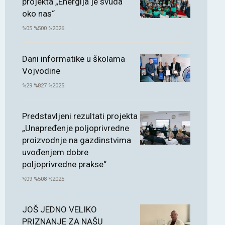
projekta „Energija je svuda
oko nas“
%05 %500 %2026
Dani informatike u školama
Vojvodine
%29 %827 %2025
Predstavljeni rezultati projekta
„Unapređenje poljoprivredne
proizvodnje na gazdinstvima
uvođenjem dobre
poljoprivredne prakse“
%09 %508 %2025
JOŠ JEDNO VELIKO
PRIZNANJE ZA NAŠU