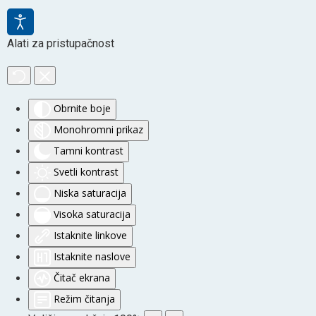
Alati za pristupačnost
Obrnite boje
Monohromni prikaz
Tamni kontrast
Svetli kontrast
Niska saturacija
Visoka saturacija
Istaknite linkove
Istaknite naslove
Čitač ekrana
Režim čitanja