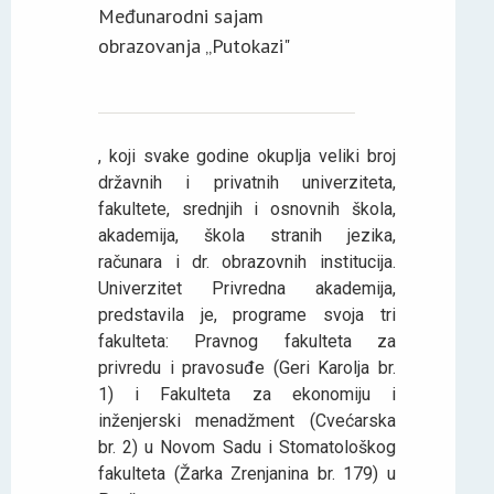
Međunarodni sajam
obrazovanja „Putokazi"
, koji svake godine okuplja veliki broj
državnih i privatnih univerziteta,
fakultete, srednjih i osnovnih škola,
akademija, škola stranih jezika,
računara i dr. obrazovnih institucija.
Univerzitet Privredna akademija,
predstavila je, programe svoja tri
fakulteta: Pravnog fakulteta za
privredu i pravosuđe (Geri Karolja br.
1) i Fakulteta za ekonomiju i
inženjerski menadžment (Cvećarska
br. 2) u Novom Sadu i Stomatološkog
fakulteta (Žarka Zrenjanina br. 179) u