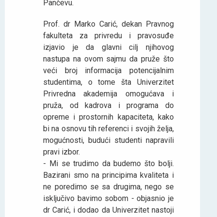
Pančevu.
Prof. dr Marko Carić, dekan Pravnog
fakulteta za privredu i pravosuđe
izjavio je da glavni cilj njihovog
nastupa na ovom sajmu da pruže što
veći broj informacija potencijalnim
studentima, o tome šta Univerzitet
Privredna akademija omogućava i
pruža, od kadrova i programa do
opreme i prostornih kapaciteta, kako
bi na osnovu tih referenci i svojih želja,
mogućnosti, budući studenti napravili
pravi izbor.
- Mi se trudimo da budemo što bolji.
Bazirani smo na principima kvaliteta i
ne poredimo se sa drugima, nego se
isključivo bavimo sobom - objasnio je
dr Carić, i dodao da Univerzitet nastoji