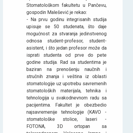
Stomatološkom fakultetu u Pančevu,
gospodin Malešević je rekao:
- Na prvu godinu integrisanih studija
upisuje se 50 studenata, što daje
mogućnost za stvaranja jedinstvenog
odnosa student-profesor, student-
asistent, i što jedan profesor može da
isprati studenta od prve do pete
godine studija. Rad sa studentima je
baziran na prenošenju naučnih i
stručnih znanja i veština iz oblasti
stomatologije uz upotrebu savremenih
stomatoloških materijala, tehnika i
tehnologija u svakodnevnom radu sa
pacijentima. Fakultet je obezbedio
najsavremenije tehnologije (KAVO -
stomatološke stolice, laseri -
FOTONA, 3D ortopan sa