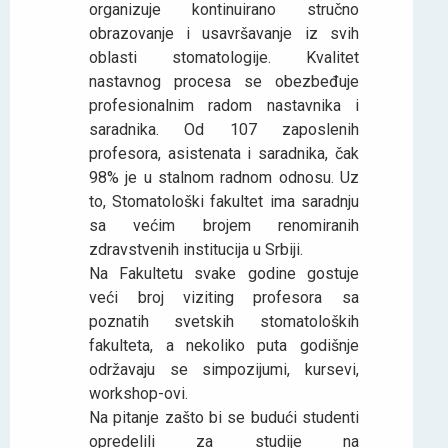
organizuje kontinuirano stručno
obrazovanje i usavršavanje iz svih
oblasti stomatologije. Kvalitet
nastavnog procesa se obezbeđuje
profesionalnim radom nastavnika i
saradnika. Od 107 zaposlenih
profesora, asistenata i saradnika, čak
98% je u stalnom radnom odnosu. Uz
to, Stomatološki fakultet ima saradnju
sa većim brojem renomiranih
zdravstvenih institucija u Srbiji.
Na Fakultetu svake godine gostuje
veći broj viziting profesora sa
poznatih svetskih stomatoloških
fakulteta, a nekoliko puta godišnje
održavaju se simpozijumi, kursevi,
workshop-ovi.
Na pitanje zašto bi se budući studenti
opredelili za studije na