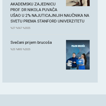
AKADEMSKU ZAJEDNICU
PROF. DR NIKOLA PUVAČA
UŠAO U 2% NAJUTICAJNIJIH NAUČNIKA NA
SVETU PREMA STANFORD UNIVERZITETU
%27 %567 %2025
Svečani prijem brucoša
%25 %805 %2025