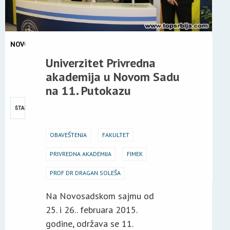
NOVOSTI
03
Univerzitet Privredna
MAR
akademija u Novom Sadu
2015
na 11. Putokazu
ŠTAMPA
OBAVEŠTENJA
FAKULTET
PRIVREDNA AKADEMIJA
FIMEK
PROF DR DRAGAN SOLEŠA
Na Novosadskom sajmu od
25. i 26.. februara 2015.
godine, održava se 11.