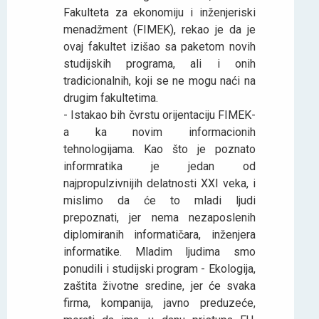
Fakulteta za ekonomiju i inženjeriski
menadžment (FIMEK), rekao je da je
ovaj fakultet izišao sa paketom novih
studijskih programa, ali i onih
tradicionalnih, koji se ne mogu naći na
drugim fakultetima.
- Istakao bih čvrstu orijentaciju FIMEK-
a ka novim informacionih
tehnologijama. Kao što je poznato
informratika je jedan od
najpropulzivnijih delatnosti XXI veka, i
mislimo da će to mladi ljudi
prepoznati, jer nema nezaposlenih
diplomiranih informatičara, inženjera
informatike. Mladim ljudima smo
ponudili i studijski program - Ekologija,
zaštita životne sredine, jer će svaka
firma, kompanija, javno preduzeće,