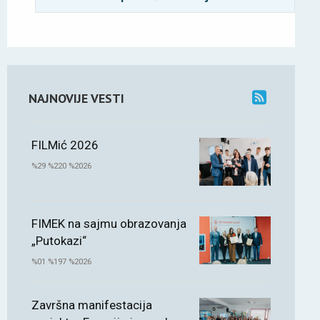
NAJNOVIJE VESTI
FILMić 2026
%29 %220 %2026
FIMEK na sajmu obrazovanja
„Putokazi“
%01 %197 %2026
Završna manifestacija