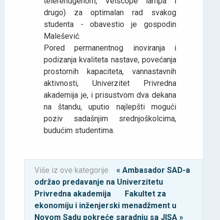
telerendgenom, Velscope lampa i
drugo) za optimalan rad svakog
studenta - obavestio je gospodin
Malešević.
Pored permanentnog inoviranja i
podizanja kvaliteta nastave, povećanja
prostornih kapaciteta, vannastavnih
aktivnosti, Univerzitet Privredna
akademija je, i prisustvom dva dekana
na štandu, uputio najlepšti mogući
poziv sadašnjim srednjoškolcima,
budućim studentima.
Više iz ove kategorije
« Ambasador SAD-a
održao predavanje na Univerzitetu
Privredna akademija
Fakultet za
ekonomiju i inženjerski menadžment u
Novom Sadu pokreće saradnju sa JISA »