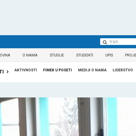
LOVNA
O NAMA
STUDIJE
STUDENTI
UPIS
PROJE
AKTIVNOSTI
FIMEK U POSETI
MEDIJI O NAMA
LIDERSTVO
TI