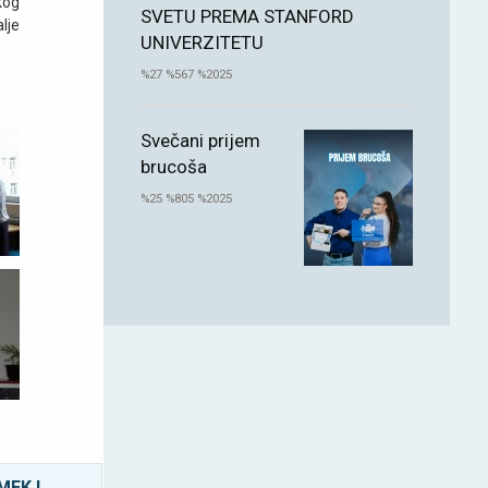
kog
SVETU PREMA STANFORD
lje
UNIVERZITETU
%27 %567 %2025
Svečani prijem
brucoša
%25 %805 %2025
MEK I