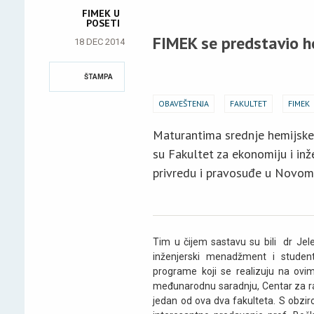
FIMEK U
POSETI
FIMEK se predstavio h
18 DEC 2014
ŠTAMPA
OBAVEŠTENJA
FAKULTET
FIMEK
Maturantima srednje hemijske 
su Fakultet za ekonomiju i in
privredu i pravosuđe u Novom
Tim u čijem sastavu su bili dr Jele
inženjerski menadžment i student
programe koji se realizuju na ovim
međunarodnu saradnju, Centar za raz
jedan od ova dva fakulteta. S obzir