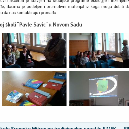
ović akcenat je stavljen na studijske programe ekologije i inženjers
, đacima je podeljen i promotivni materijal iz koga mogu dobiti da
u da nas kontaktiraju i pronađu.
oj školi “Pavle Savic“ u Novom Sadu
škole Sremske Mitrovice tradicionalno ugostile FIMEK
FI