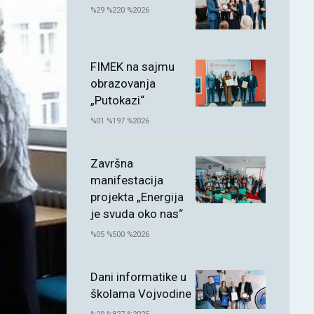
%29 %220 %2026
FIMEK na sajmu
obrazovanja
„Putokazi“
%01 %197 %2026
Završna
manifestacija
projekta „Energija
je svuda oko nas“
%05 %500 %2026
Dani informatike u
školama Vojvodine