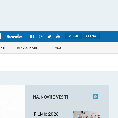
SRB
ENG
KTI
RAZVOJ KARIJERE
VSJ
NAJNOVIJE VESTI
FILMić 2026