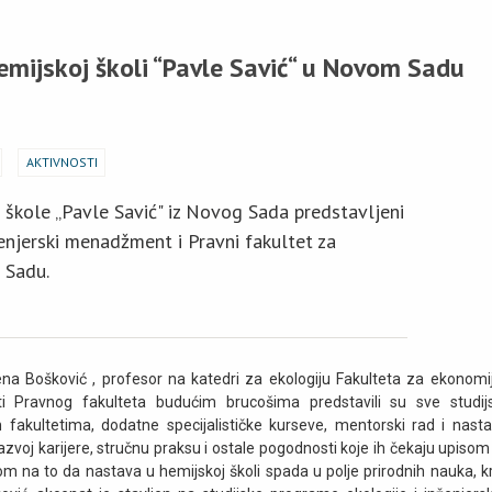
emijskoj školi “Pavle Savić“ u Novom Sadu
AKTIVNOSTI
škole „Pavle Savić" iz Novog Sada predstavljeni
ženjerski menadžment i Pravni fakultet za
 Sadu.
na Bošković , profesor na katedri za ekologiju Fakulteta za ekonomij
i Pravnog fakulteta budućim brucošima predstavili su sve studij
 fakultetima, dodatne specijalističke kurseve, mentorski rad i nasta
voj karijere, stručnu praksu i ostale pogodnosti koje ih čekaju upisom
om na to da nastava u hemijskoj školi spada u polje prirodnih nauka, k