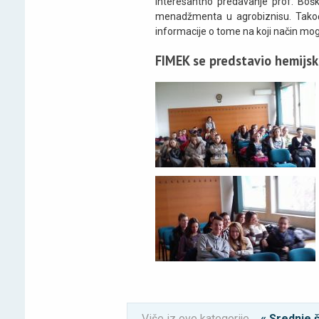
interesantno predavanje prof. Bošk
menadžmenta u agrobiznisu. Takođe
informacije o tome na koji način mog
FIMEK se predstavio hemijsk
Više iz ove kategorije
« Srednje 