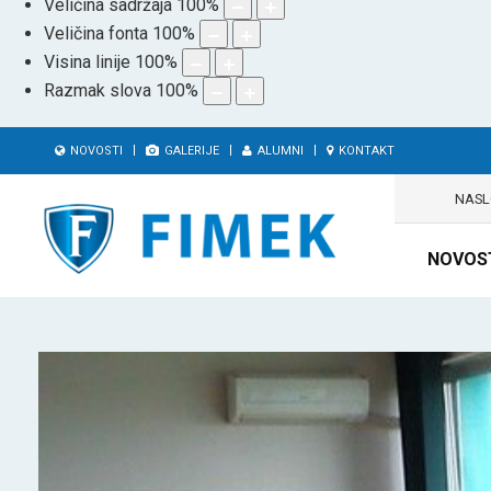
Veličina sadržaja
100
%
Veličina fonta
100
%
Visina linije
100
%
Razmak slova
100
%
NOVOSTI
GALERIJE
ALUMNI
KONTAKT
NAS
NOVOS