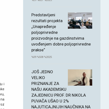
%29 %827 %2025
Predstavljeni
rezultati projekta
„Unapređenje
poljoprivredne
proizvodnje na gazdinstvima
uvođenjem dobre poljoprivredne
prakse“
%09 %508 %2025
JOŠ JEDNO
VELIKO
PRIZNANJE ZA
u i
NAŠU AKADEMSKU
ske
vu,
ZAJEDNICU PROF. DR NIKOLA
 na
PUVAČA UŠAO U 2%
roz
NAJUTICAJNIJIH NAUČNIKA NA