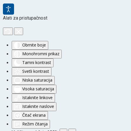
Alati za pristupačnost
Obrnite boje
Monohromni prikaz
Tamni kontrast
Svetli kontrast
Niska saturacija
Visoka saturacija
Istaknite linkove
Istaknite naslove
Čitač ekrana
Režim čitanja