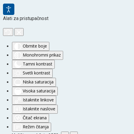
Alati za pristupačnost
Obrnite boje
Monohromni prikaz
Tamni kontrast
Svetli kontrast
Niska saturacija
Visoka saturacija
Istaknite linkove
Istaknite naslove
Čitač ekrana
Režim čitanja