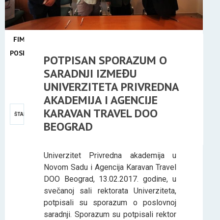
FIMEK
U
POSETI
POTPISAN SPORAZUM O
17
SARADNJI IZMEĐU
FEB
UNIVERZITETA PRIVREDNA
2017
AKADEMIJA I AGENCIJE
KARAVAN TRAVEL DOO
ŠTAMPA
BEOGRAD
Univerzitet Privredna akademija u
Novom Sadu i Agencija Karavan Travel
DOO Beograd, 13.02.2017. godine, u
svečanoj sali rektorata Univerziteta,
potpisali su sporazum o poslovnoj
saradnji. Sporazum su potpisali rektor