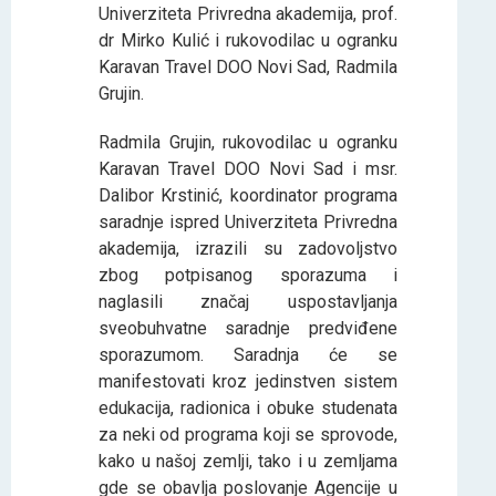
Univerziteta Privredna akademija, prof.
dr Mirko Kulić i rukovodilac u ogranku
Karavan Travel DOO Novi Sad, Radmila
Grujin.
Radmila Grujin, rukovodilac u ogranku
Karavan Travel DOO Novi Sad i msr.
Dalibor Krstinić, koordinator programa
saradnje ispred Univerziteta Privredna
akademija, izrazili su zadovoljstvo
zbog potpisanog sporazuma i
naglasili značaj uspostavljanja
sveobuhvatne saradnje predviđene
sporazumom. Saradnja će se
manifestovati kroz jedinstven sistem
edukacija, radionica i obuke studenata
za neki od programa koji se sprovode,
kako u našoj zemlji, tako i u zemljama
gde se obavlja poslovanje Agencije u