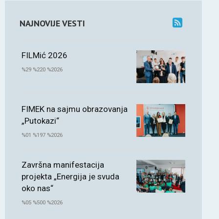
NAJNOVIJE VESTI
FILMić 2026
%29 %220 %2026
FIMEK na sajmu obrazovanja
„Putokazi“
%01 %197 %2026
Završna manifestacija
projekta „Energija je svuda
oko nas“
%05 %500 %2026