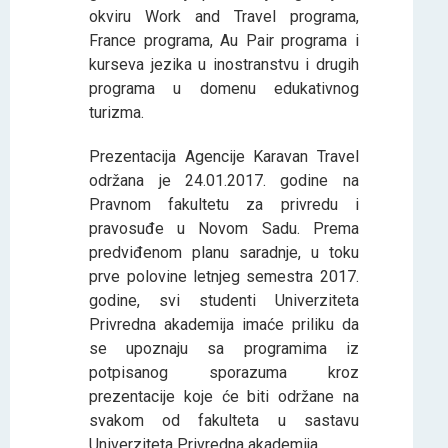
okviru Work and Travel programa,
France programa, Au Pair programa i
kurseva jezika u inostranstvu i drugih
programa u domenu edukativnog
turizma.
Prezentacija Agencije Karavan Travel
održana je 24.01.2017. godine na
Pravnom fakultetu za privredu i
pravosuđe u Novom Sadu. Prema
predviđenom planu saradnje, u toku
prve polovine letnjeg semestra 2017.
godine, svi studenti Univerziteta
Privredna akademija imaće priliku da
se upoznaju sa programima iz
potpisanog sporazuma kroz
prezentacije koje će biti održane na
svakom od fakulteta u sastavu
Univerziteta Privredna akademija.