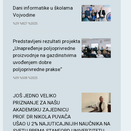
Dani informatike u školama
Vojvodine
%29 %827 %2025
Predstavljeni rezultati projekta
„Unapređenje poljoprivredne
proizvodnje na gazdinstvima
uvođenjem dobre
poljoprivredne prakse“
%09 %508 %2025
JOŠ JEDNO VELIKO
PRIZNANJE ZA NAŠU
AKADEMSKU ZAJEDNICU
PROF. DR NIKOLA PUVAČA
UŠAO U 2% NAJUTICAJNIJIH NAUČNIKA NA
SVETU PREMA STANFORD UNIVERZITETU