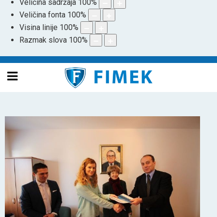
Veličina sadržaja
100
%
Veličina fonta
100
%
Visina linije
100
%
Razmak slova
100
%