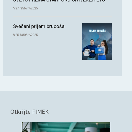
%27 %567 %2025
Svečani prijem brucoša
%25 %805 %2025
Otkrijte FIMEK