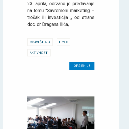
23. aprila, održano je predavanje
na temu "Savremeni marketing –
trošak ili investicija „ od strane
doc. dr Dragana Ilića,
OBAVEŠTENJA
FIMEK
AKTIVNOSTI
OPŠIRNIJE