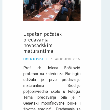
Uspešan početak
predavanja
novosadskim
maturantima
FIMEK U POSETI
PETAK, 03 APRIL 2015
Prof. dr Jelena Bošković,
profesor na katedri za Ekologiju
održala je prvo predavanje
maturantima Srednje
poljoprivredne škole u Futogu.
Tema predavanja bila je "
Genetski modifikovane biljke i
životna sredina" . Predavanja za