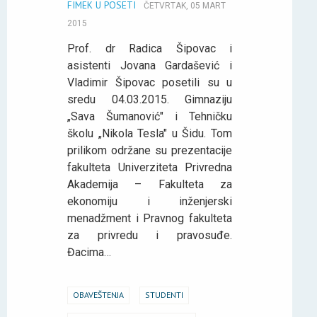
FIMEK U POSETI
ČETVRTAK, 05 MART
2015
Prof. dr Radica Šipovac i
asistenti Jovana Gardašević i
Vladimir Šipovac posetili su u
sredu 04.03.2015. Gimnaziju
„Sava Šumanović" i Tehničku
školu „Nikola Tesla" u Šidu. Tom
prilikom održane su prezentacije
fakulteta Univerziteta Privredna
Akademija – Fakulteta za
ekonomiju i inženjerski
menadžment i Pravnog fakulteta
za privredu i pravosuđe.
Đacima…
OBAVEŠTENJA
STUDENTI