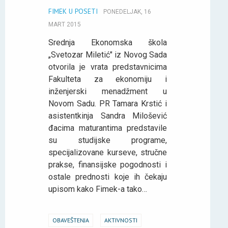
FIMEK U POSETI
PONEDELJAK, 16
MART 2015
Srednja Ekonomska škola
„Svetozar Miletić" iz Novog Sada
otvorila je vrata predstavnicima
Fakulteta za ekonomiju i
inženjerski menadžment u
Novom Sadu. PR Tamara Krstić i
asistentkinja Sandra Milošević
đacima maturantima predstavile
su studijske programe,
specijalizovane kurseve, stručne
prakse, finansijske pogodnosti i
ostale prednosti koje ih čekaju
upisom kako Fimek-a tako…
OBAVEŠTENJA
AKTIVNOSTI