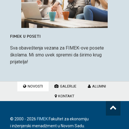
FIMEK U POSETI
Sva obaveštenja vezana za FIMEK-ove posete
školama. Mi smo uvek spremni da širimo krug
prijatelja!
NOVOSTI
GALERIJE
ALUMNI
KONTAKT
© 2000 -
2026
FIMEK
Fakultet za ekonomiju
i inženjerski menadžment u Novom Sadu.