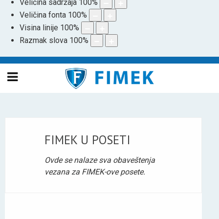
Veličina sadržaja
100
%
Veličina fonta
100
%
Visina linije
100
%
Razmak slova
100
%
FIMEK U POSETI
Ovde se nalaze sva obaveštenja
vezana za FIMEK-ove posete.