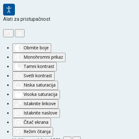
Alati za pristupačnost
Obrnite boje
Monohromni prikaz
Tamni kontrast
Svetli kontrast
Niska saturacija
Visoka saturacija
Istaknite linkove
Istaknite naslove
Čitač ekrana
Režim čitanja