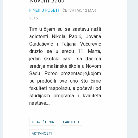
Novom Sadu
FIMEK U POSETI
ČETVRTAK, 12 MART
2015
Tim u čijem su se sastavu našli
asistenti Nikola Papić, Jovana
Gardašević i Tatjana Vučurević
druzio se u sredu 11. Marta,
jedan školski čas sa đacima
srednje mašinske škole u Novom
Sadu. Pored prezentacije,kojom
su predočili sve ono što čime
fakulteti raspolazu, a počevši od
studijskih programa i kvaliteta
nastave,…
OBAVEŠTENJA
FAKULTET
AKTIVNOSTI