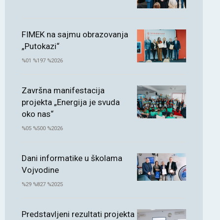
FIMEK na sajmu obrazovanja
„Putokazi“
%01 %197 %2026
Završna manifestacija
projekta „Energija je svuda
oko nas“
%05 %500 %2026
Dani informatike u školama
Vojvodine
%29 %827 %2025
Predstavljeni rezultati projekta