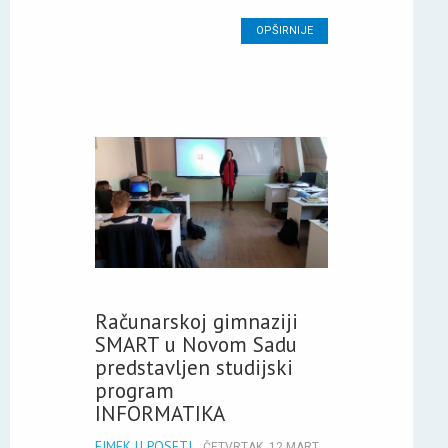
OPŠIRNIJE
Računarskoj gimnaziji
SMART u Novom Sadu
predstavljen studijski
program
INFORMATIKA
FIMEK U POSETI
ČETVRTAK, 12 MART