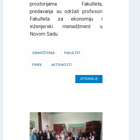
prostorijama Fakulteta,
predavanja su održali profesori
Fakulteta za ekonomiju i
inženjerski menadžment u
Novom Sadu.
OBAVEŠTENJA
FAKULTET
FIMEK
AKTIVNOSTI
OPŠIRNIJE