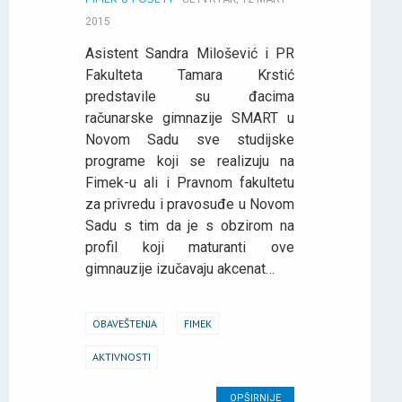
2015
Asistent Sandra Milošević i PR
Fakulteta Tamara Krstić
predstavile su đacima
računarske gimnazije SMART u
Novom Sadu sve studijske
programe koji se realizuju na
Fimek-u ali i Pravnom fakultetu
za privredu i pravosuđe u Novom
Sadu s tim da je s obzirom na
profil koji maturanti ove
gimnauzije izučavaju akcenat…
OBAVEŠTENJA
FIMEK
AKTIVNOSTI
OPŠIRNIJE