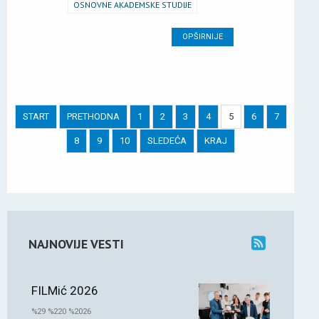
OSNOVNE AKADEMSKE STUDIJE
OPŠIRNIJE
START
PRETHODNA
1
2
3
4
5
6
7
8
9
10
SLEDEĆA
KRAJ
NAJNOVIJE VESTI
FILMić 2026
%29 %220 %2026