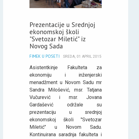
Prezentacije u Srednjoj
ekonomskoj školi
"Svetozar Miletić" iz
Novog Sada
FIMEK U POSETI
SREDA, 01 APRIL 2015
Asistentkinje Fakulteta za
ekonomiju i inženjerski
menadžment u Novom Sadu mr
Sandra Milošević, msr. Tatjana
Vučurević i msr. Jovana
Gardašević održale su
prezentaciju u srednjoj
ekonomskoj školi "Svetozar
Miletić" u Novom Sadu.
Kontinuirana saradnja fakulteta i