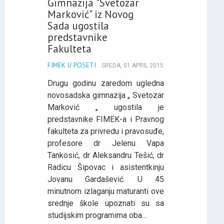
Gimnazija "Svetozar
Marković" iz Novog
Sada ugostila
predstavnike
Fakulteta
FIMEK U POSETI
SREDA, 01 APRIL 2015
Drugu godinu zaredom ugledna
novosadska gimnazija „ Svetozar
Marković „ ugostila je
predstavnike FIMEK-a i Pravnog
fakulteta za privredu i pravosuđe,
profesore dr Jelenu Vapa
Tankosić, dr Aleksandru Tešić, dr
Radicu Šipovac i asistentkinju
Jovanu Gardašević. U 45
minutnom izlaganju maturanti ove
srednje škole upoznati su sa
studijskim programima oba…