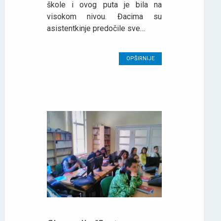
škole i ovog puta je bila na
visokom nivou. Đacima su
asistentkinje predočile sve…
OPŠIRNIJE