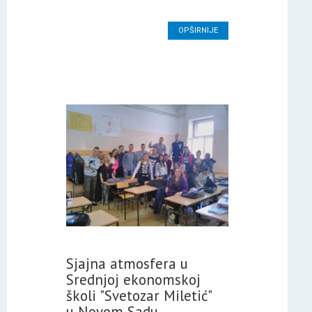
OPŠIRNIJE
Sjajna atmosfera u
Srednjoj ekonomskoj
školi "Svetozar Miletić"
u Novom Sadu