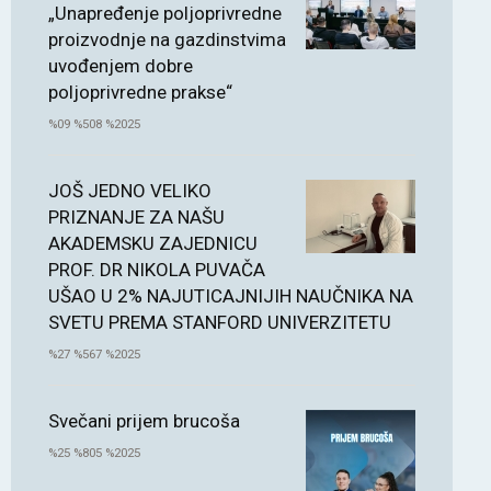
„Unapređenje poljoprivredne
proizvodnje na gazdinstvima
uvođenjem dobre
poljoprivredne prakse“
%09 %508 %2025
JOŠ JEDNO VELIKO
PRIZNANJE ZA NAŠU
AKADEMSKU ZAJEDNICU
PROF. DR NIKOLA PUVAČA
UŠAO U 2% NAJUTICAJNIJIH NAUČNIKA NA
SVETU PREMA STANFORD UNIVERZITETU
%27 %567 %2025
Svečani prijem brucoša
%25 %805 %2025