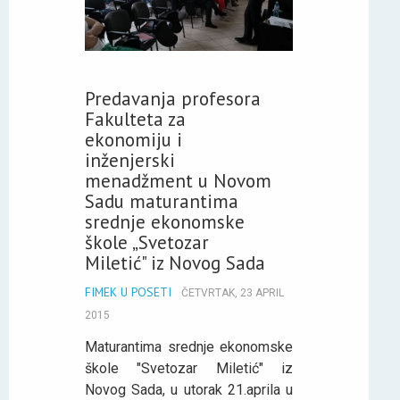
Predavanja profesora
Fakulteta za
ekonomiju i
inženjerski
menadžment u Novom
Sadu maturantima
srednje ekonomske
škole „Svetozar
Miletić" iz Novog Sada
FIMEK U POSETI
ČETVRTAK, 23 APRIL
2015
Maturantima srednje ekonomske
škole "Svetozar Miletić" iz
Novog Sada, u utorak 21.aprila u