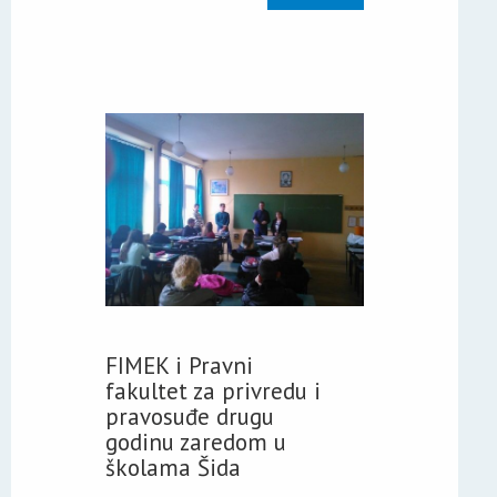
FIMEK i Pravni
fakultet za privredu i
pravosuđe drugu
godinu zaredom u
školama Šida