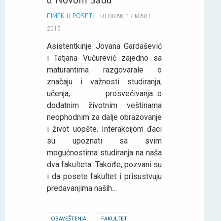
FIMEK U POSETI
UTORAK, 17 MART
2015
Asistentkinje Jovana Gardašević
i Tatjana Vučurević zajedno sa
maturantima razgovarale o
značaju i važnosti studiranja,
učenja, prosvećivanja...o
dodatnim životnim veštinama
neophodnim za dalje obrazovanje
i život uopšte. Interakcijom đaci
su upoznati sa svim
mogućnostima studiranja na naša
dva fakulteta. Takođe, pozvani su
i da posete fakultet i prisustvuju
predavanjima naših…
OBAVEŠTENJA
FAKULTET