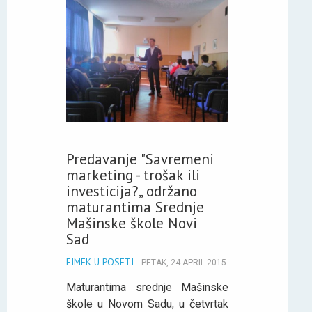
Predavanje "Savremeni
marketing - trošak ili
investicija?„ održano
maturantima Srednje
Mašinske škole Novi
Sad
FIMEK U POSETI
PETAK, 24 APRIL 2015
Maturantima srednje Mašinske
škole u Novom Sadu, u četvrtak