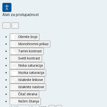
Alati za pristupačnost
Obrnite boje
Monohromni prikaz
Tamni kontrast
Svetli kontrast
Niska saturacija
Visoka saturacija
Istaknite linkove
Istaknite naslove
Čitač ekrana
Režim čitanja