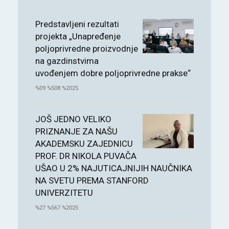
Predstavljeni rezultati
projekta „Unapređenje
poljoprivredne proizvodnje
na gazdinstvima
uvođenjem dobre poljoprivredne prakse“
%09 %508 %2025
JOŠ JEDNO VELIKO
PRIZNANJE ZA NAŠU
AKADEMSKU ZAJEDNICU
PROF. DR NIKOLA PUVAČA
UŠAO U 2% NAJUTICAJNIJIH NAUČNIKA
NA SVETU PREMA STANFORD
UNIVERZITETU
%27 %567 %2025