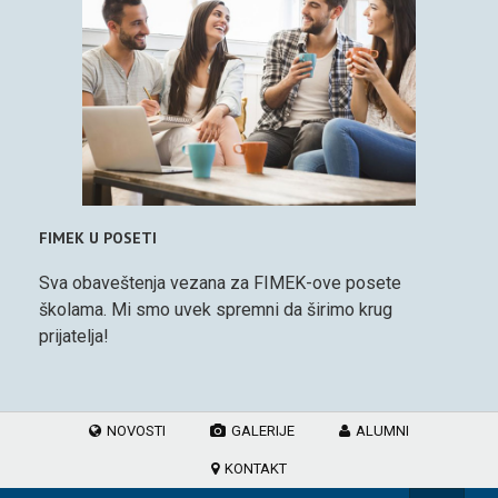
FIMEK U POSETI
Sva obaveštenja vezana za FIMEK-ove posete
školama. Mi smo uvek spremni da širimo krug
prijatelja!
NOVOSTI
GALERIJE
ALUMNI
KONTAKT