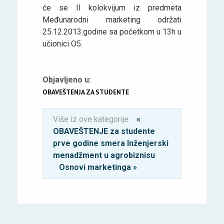
će se II kolokvijum iz predmeta
Međunarodni marketing održati
25.12.2013.godine sa početkom u 13h u
učionici O5.
Objavljeno u:
OBAVEŠTENJA ZA STUDENTE
Više iz ove kategorije
«
OBAVEŠTENJE za studente
prve godine smera Inženjerski
menadžment u agrobiznisu
Osnovi marketinga »