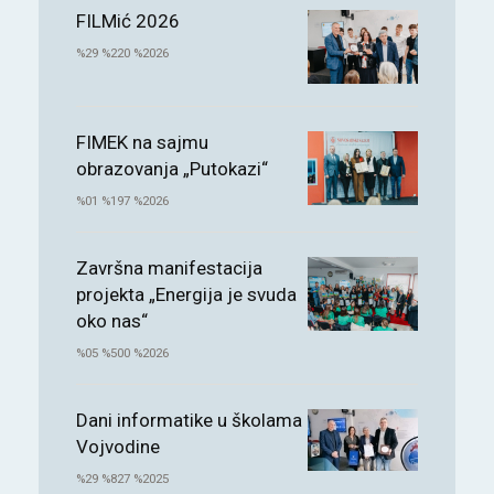
FILMić 2026
%29 %220 %2026
FIMEK na sajmu
obrazovanja „Putokazi“
%01 %197 %2026
Završna manifestacija
projekta „Energija je svuda
oko nas“
%05 %500 %2026
Dani informatike u školama
Vojvodine
%29 %827 %2025