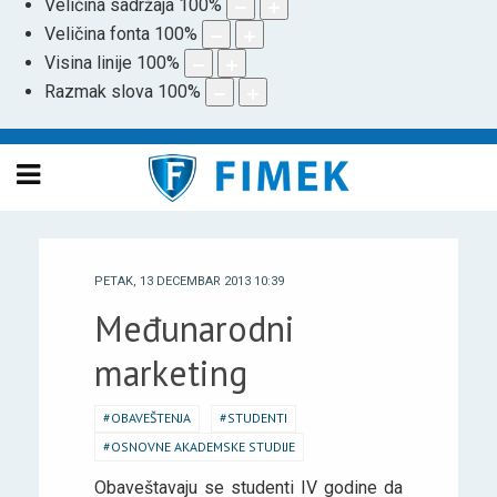
Veličina sadržaja
100
%
Veličina fonta
100
%
Visina linije
100
%
Razmak slova
100
%
PETAK, 13 DECEMBAR 2013 10:39
Međunarodni
marketing
OBAVEŠTENJA
STUDENTI
OSNOVNE AKADEMSKE STUDIJE
Obaveštavaju se studenti IV godine da