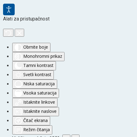
Alati za pristupačnost
Obrnite boje
Monohromni prikaz
Tamni kontrast
Svetli kontrast
Niska saturacija
Visoka saturacija
Istaknite linkove
Istaknite naslove
Čitač ekrana
Režim čitanja