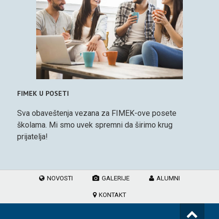
FIMEK U POSETI
Sva obaveštenja vezana za FIMEK-ove posete
školama. Mi smo uvek spremni da širimo krug
prijatelja!
NOVOSTI
GALERIJE
ALUMNI
KONTAKT