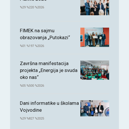
%29 %220 %2026
FIMEK na sajmu
obrazovanja „Putokazi“
%01 %197 %2026
Završna manifestacija
projekta „Energija je svuda
oko nas“
%05 %500 %2026
Dani informatike u školama
Vojvodine
%29 %827 %2025