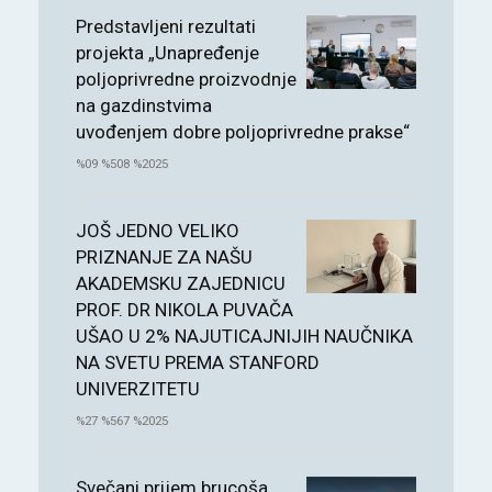
Predstavljeni rezultati
projekta „Unapređenje
poljoprivredne proizvodnje
na gazdinstvima
uvođenjem dobre poljoprivredne prakse“
%09 %508 %2025
JOŠ JEDNO VELIKO
PRIZNANJE ZA NAŠU
AKADEMSKU ZAJEDNICU
PROF. DR NIKOLA PUVAČA
UŠAO U 2% NAJUTICAJNIJIH NAUČNIKA
NA SVETU PREMA STANFORD
UNIVERZITETU
%27 %567 %2025
Svečani prijem brucoša