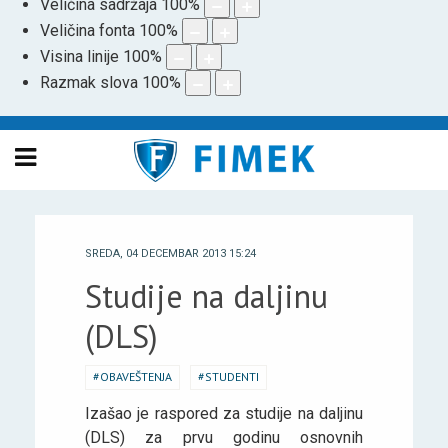
Veličina sadržaja
100
%
Veličina fonta
100
%
Visina linije
100
%
Razmak slova
100
%
SREDA, 04 DECEMBAR 2013 15:24
Studije na daljinu
(DLS)
OBAVEŠTENJA
STUDENTI
Izašao je raspored za studije na daljinu
(DLS) za prvu godinu osnovnih