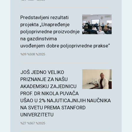
Predstavljeni rezultati
projekta „Unapređenje
poljoprivredne proizvodnje
na gazdinstvima
uvođenjem dobre poljoprivredne prakse“
%09 %508 %2025
JOŠ JEDNO VELIKO
PRIZNANJE ZA NAŠU
AKADEMSKU ZAJEDNICU
PROF. DR NIKOLA PUVAČA
UŠAO U 2% NAJUTICAJNIJIH NAUČNIKA
NA SVETU PREMA STANFORD
UNIVERZITETU
%27 %567 %2025