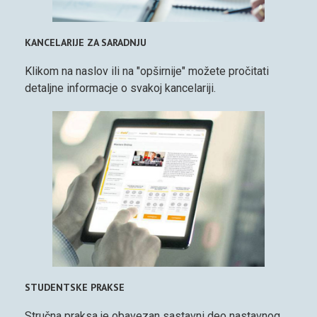
KANCELARIJE ZA SARADNJU
Klikom na naslov ili na "opširnije" možete pročitati
detaljne informacje o svakoj kancelariji.
STUDENTSKE PRAKSE
Stručna praksa je obavezan sastavni deo nastavnog