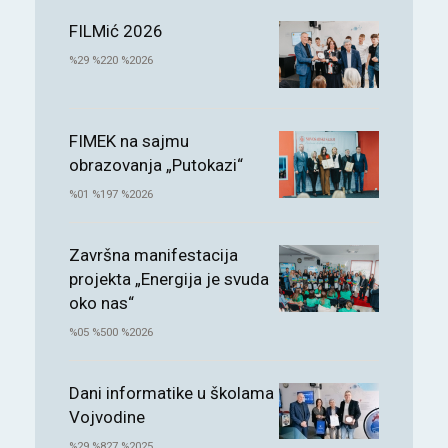
FILMić 2026
%29 %220 %2026
FIMEK na sajmu
obrazovanja „Putokazi“
%01 %197 %2026
Završna manifestacija
projekta „Energija je svuda
oko nas“
%05 %500 %2026
Dani informatike u školama
Vojvodine
%29 %827 %2025