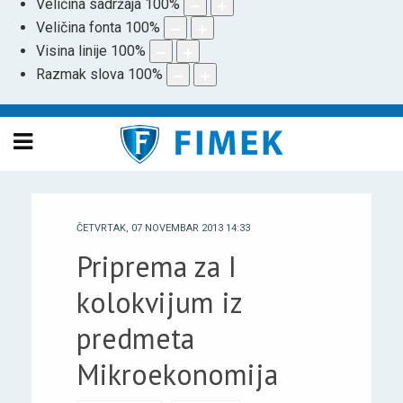
Veličina sadržaja
100
%
Veličina fonta
100
%
Visina linije
100
%
Razmak slova
100
%
ČETVRTAK, 07 NOVEMBAR 2013 14:33
Priprema za I
kolokvijum iz
predmeta
Mikroekonomija