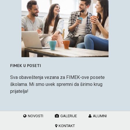
FIMEK U POSETI
Sva obaveštenja vezana za FIMEK-ove posete
školama. Mi smo uvek spremni da širimo krug
prijatelja!
NOVOSTI
GALERIJE
ALUMNI
KONTAKT