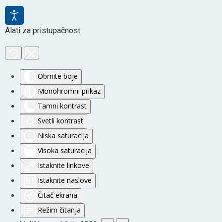
Alati za pristupačnost
Obrnite boje
Monohromni prikaz
Tamni kontrast
Svetli kontrast
Niska saturacija
Visoka saturacija
Istaknite linkove
Istaknite naslove
Čitač ekrana
Režim čitanja