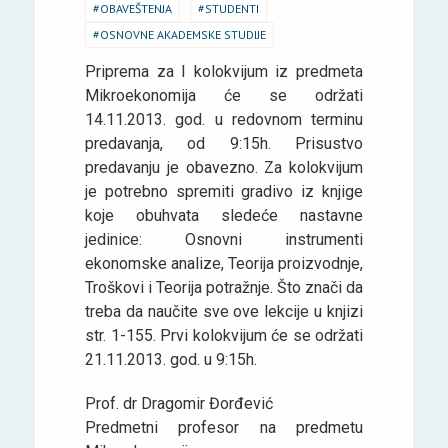
OBAVEŠTENJA
STUDENTI
OSNOVNE AKADEMSKE STUDIJE
Priprema za I kolokvijum iz predmeta
Mikroekonomija će se održati
14.11.2013. god. u redovnom terminu
predavanja, od 9:15h. Prisustvo
predavanju je obavezno. Za kolokvijum
je potrebno spremiti gradivo iz knjige
koje obuhvata sledeće nastavne
jedinice: Osnovni instrumenti
ekonomske analize, Teorija proizvodnje,
Troškovi i Teorija potražnje. Što znači da
treba da naučite sve ove lekcije u knjizi
str. 1-155. Prvi kolokvijum će se održati
21.11.2013. god. u 9:15h.
Prof. dr Dragomir Đorđević
Predmetni profesor na predmetu