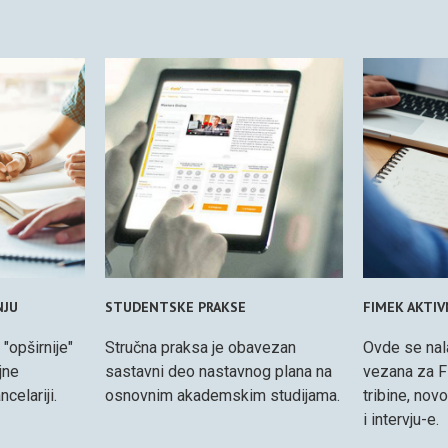
NJU
STUDENTSKE PRAKSE
FIMEK AKTI
 "opširnije"
Stručna praksa je obavezan
Ovde se nal
jne
sastavni deo nastavnog plana na
vezana za F
celariji.
osnovnim akademskim studijama.
tribine, nov
i intervju-e.