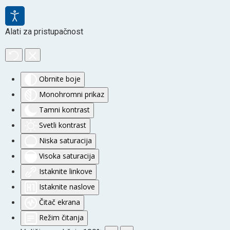
Alati za pristupačnost
Obrnite boje
Monohromni prikaz
Tamni kontrast
Svetli kontrast
Niska saturacija
Visoka saturacija
Istaknite linkove
Istaknite naslove
Čitač ekrana
Režim čitanja