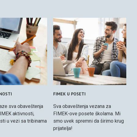
VNOSTI
FIMEK U POSETI
aze sva obaveštenja
Sva obaveštenja vezana za
IMEK aktivnosti,
FIMEK-ove posete školama. Mi
osti u vezi sa tribinama
smo uvek spremni da širimo krug
prijatelja!