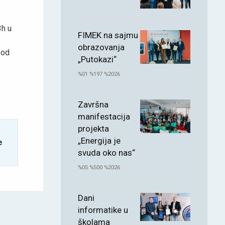
3h u
FIMEK na sajmu
obrazovanja
 od
„Putokazi“
%01 %197 %2026
Završna
manifestacija
projekta
„Energija je
e
svuda oko nas“
%05 %500 %2026
Dani
informatike u
školama