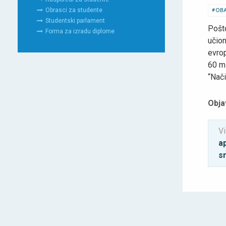
OBA
Obrasci za studente
Studentski parlament
Pošt
Forma za izradu diplome
učion
evrop
60 mi
“Nači
Obja
Vi
a
s