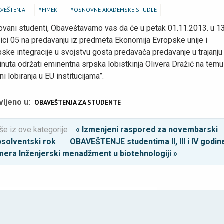
VEŠTENJA
FIMEK
OSNOVNE AKADEMSKE STUDIJE
ovani studenti, Obaveštavamo vas da će u petak 01.11.2013. u 1
ici 05 na predavanju iz predmeta Ekonomija Evropske unije i
ske integracije u svojstvu gosta predavača predavanje u trajanju
nuta održati eminentna srpska lobistkinja Olivera Dražić na temu
ni lobiranja u EU institucijama”.
vljeno u:
OBAVEŠTENJA ZA STUDENTE
še iz ove kategorije
« Izmenjeni raspored za novembarski
psolventski rok
OBAVEŠTENJE studentima II, III i IV godin
mera Inženjerski menadžment u biotehnologiji »