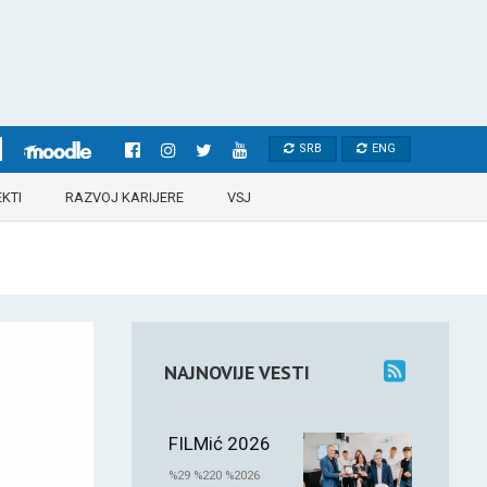
SRB
ENG
KTI
RAZVOJ KARIJERE
VSJ
NAJNOVIJE VESTI
FILMić 2026
%29 %220 %2026