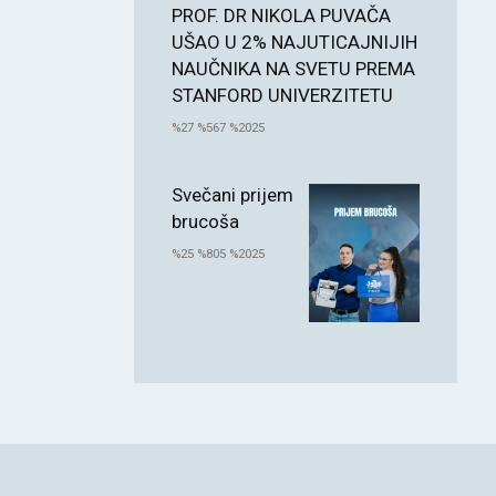
PROF. DR NIKOLA PUVAČA
UŠAO U 2% NAJUTICAJNIJIH
NAUČNIKA NA SVETU PREMA
STANFORD UNIVERZITETU
%27 %567 %2025
Svečani prijem
brucoša
%25 %805 %2025