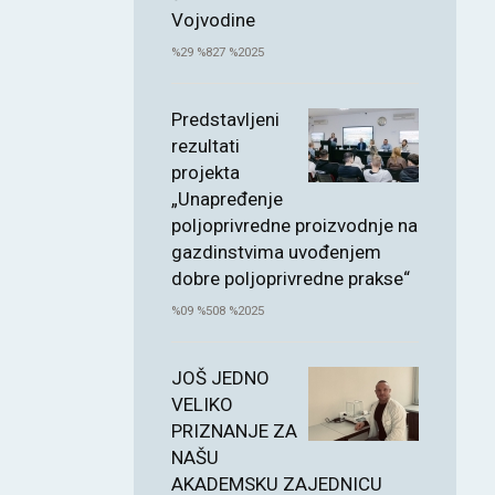
Vojvodine
%29 %827 %2025
Predstavljeni
rezultati
projekta
„Unapređenje
poljoprivredne proizvodnje na
gazdinstvima uvođenjem
dobre poljoprivredne prakse“
%09 %508 %2025
JOŠ JEDNO
VELIKO
PRIZNANJE ZA
NAŠU
AKADEMSKU ZAJEDNICU