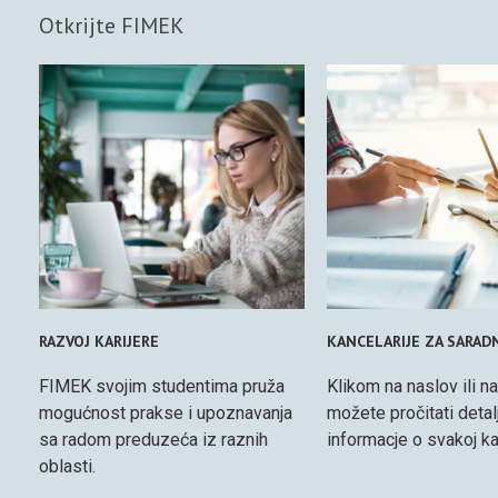
Otkrijte FIMEK
RAZVOJ KARIJERE
KANCELARIJE ZA SARAD
FIMEK svojim studentima pruža
Klikom na naslov ili na
mogućnost prakse i upoznavanja
možete pročitati detal
sa radom preduzeća iz raznih
informacje o svakoj kan
oblasti.