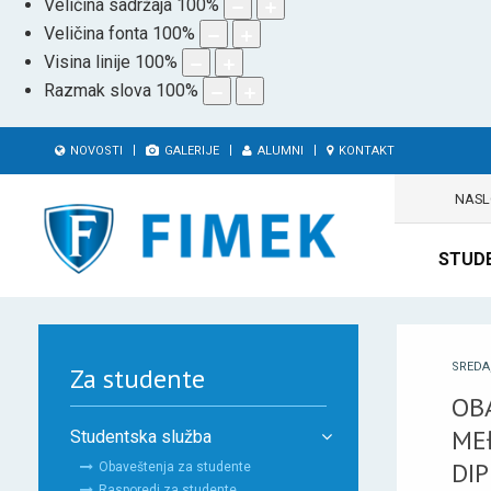
Veličina sadržaja
100
%
Veličina fonta
100
%
Visina linije
100
%
Razmak slova
100
%
NOVOSTI
GALERIJE
ALUMNI
KONTAKT
NAS
STUD
SREDA,
Za studente
OB
ME
Studentska služba
DI
Obaveštenja za studente
Rasporedi za studente